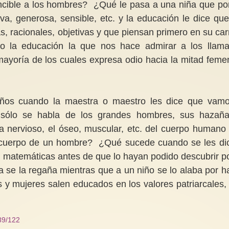
vencible a los hombres? ¿Qué le pasa a una niña que po
iva, generosa, sensible, etc. y la educación le dice que
s, racionales, objetivas y que piensan primero en su car
o la educación la que nos hace admirar a los llam
la mayoría de los cuales expresa odio hacia la mitad feme
iños cuando la maestra o maestro les dice que vam
y sólo se habla de los grandes hombres, sus hazañ
a nervioso, el óseo, muscular, etc. del cuerpo humano 
l cuerpo de un hombre? ¿Qué sucede cuando se les di
s matemáticas antes de que lo hayan podido descubrir po
e la regaña mientras que a un niño se lo alaba por h
 mujeres salen educados en los valores patriarcales,
789/122