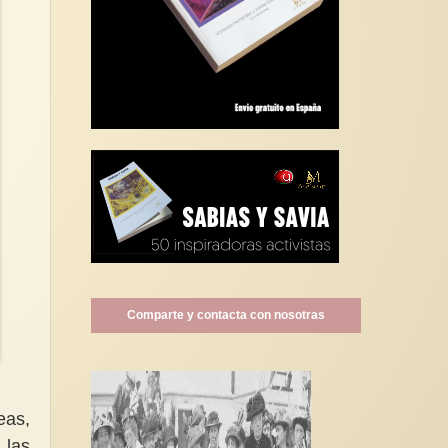
Comparte y contacta con nosotras
eas,
 las