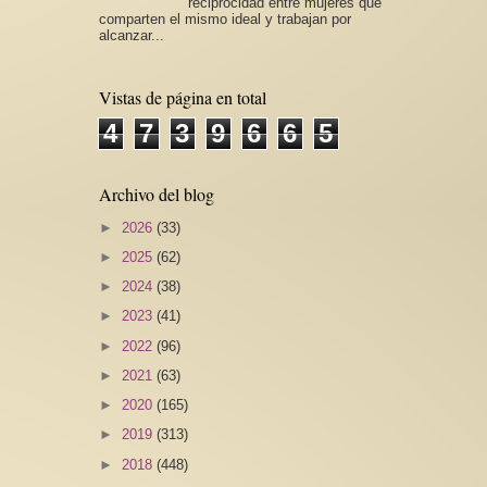
reciprocidad entre mujeres que
comparten el mismo ideal y trabajan por
alcanzar...
Vistas de página en total
4
7
3
9
6
6
5
Archivo del blog
►
2026
(33)
►
2025
(62)
►
2024
(38)
►
2023
(41)
►
2022
(96)
►
2021
(63)
►
2020
(165)
►
2019
(313)
►
2018
(448)