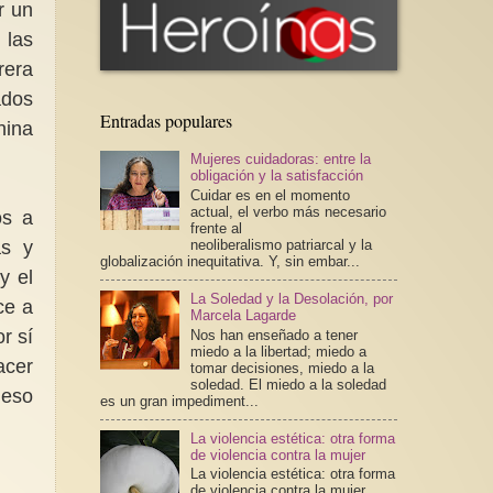
r un
 las
rera
ados
Entradas populares
nina
Mujeres cuidadoras: entre la
obligación y la satisfacción
Cuidar es en el momento
actual, el verbo más necesario
os a
frente al
as y
neoliberalismo patriarcal y la
globalización inequitativa. Y, sin embar...
y el
La Soledad y la Desolación, por
ce a
Marcela Lagarde
r sí
Nos han enseñado a tener
miedo a la libertad; miedo a
acer
tomar decisiones, miedo a la
soledad. El miedo a la soledad
 eso
es un gran impediment...
La violencia estética: otra forma
de violencia contra la mujer
La violencia estética: otra forma
de violencia contra la mujer