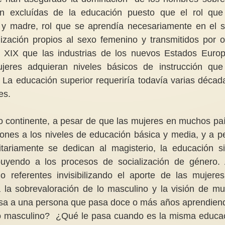
on excluídas de la educación puesto que el rol que
 y madre, rol que se aprendía necesariamente en el 
lización propios al sexo femenino y transmitidos por o
o XIX que las industrias de los nuevos Estados Euro
Nunca la guerra ¡ Siempre personas
eres adquieran niveles básicos de instrucción que
Jane Austen es rosa, violeta o punto
como Emma A. Igual ¡
. La educación superior requeriría todavía varias décad
y aparte?
A veces la guerra pareciera solo
es.
“Es una verdad universalmente
un tema de conversación y
reconocida que….”Orgullo y
cuando alguien cercano y valioso
Prejuicio, 1813.Es una verdad...
muere...
tro continente, a pesar de que las mujeres en muchos pa
ones a los niveles de educación básica y media, y a p
ariamente se dedican al magisterio, la educación s
ribuyendo a los procesos de socialización de género. 
 referentes invisibilizando el aporte de las mujere
za la sobrevaloración de lo masculino y la visión de m
sa a una persona que pasa doce o más años aprendien
ento masculino? ¿Qué le pasa cuando es la misma educa