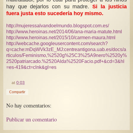
hay que dejarlos con su madre.
Si la justicia
fuera justa esto sucedería hoy mismo.
http://mujeressalvandoelmundo.blogspot.com.es/
http://www.heroinas.net/2014/06/ana-maria-matute.html
http://www.heroinas.net/2015/10/carmen-maura.html
http://webcache.googleusercontent.com/search?
q=cache:mDqWVk3zE_MJ:centreantigona.uab.es/docs/a
rticulos/Feminismo,%2520g%25C3%25A9nero%2520y%
2520patriarcado.%2520Alda%2520Facio.pdf+&cd=3&hl
=es-419&ct=clnk&gl=es
at
0:03
Compartir
No hay comentarios:
Publicar un comentario