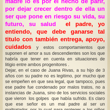
madre lo es por el hecho de parir,
por dejar crecer dentro de ella un
ser que pone en riesgo su vida, su
futuro, su salud
e
l padre, yo
entiendo, que debe ganarse tal
titulo con también entrega, apoyo,
cuidados
y estos comportamientos que
suponen el amor a sus descendientes son los que
habría que tener en cuenta en situaciones de
litigio entre ambos progenitores .
Dejar, en el caso de Juana Rivas, a su hijo de 3
años con su padre no es legitimo, por mucho que
se empeñen en que sea legal, que tampoco, pues
ese padre fue condenado por malos tratos, no a
instancias de Juana, sino de los servicios sociales
que vieron los golpes que había sufrido. Es claro
que ese señor es un mal padre al ser un
maltratador, por lo cual para proteger a los niños