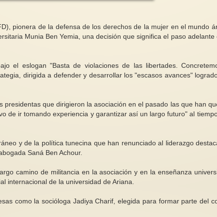
), pionera de la defensa de los derechos de la mujer en el mundo á
rsitaria Munia Ben Yemia, una decisión que significa el paso adelante 
mente
jo el eslogan "Basta de violaciones de las libertades. Concretem
la Paz. Mujeres
Emmeline, un activismo de
Reconocimientos en 
ategia, dirigida a defender y desarrollar los "escasos avances" lograd
hechos…no palabras! (2)
mujeres que inspiran
el siglo XX,
La Unión Social y Política de las
¡Ha sido un torbelli
nismo se
Mujeres fundada y liderada por
su página hace unos
s presidentas que dirigieron la asociación en el pasado las que han qu
guerra y para...
Emmeline Pankhurst, realizó...
Shinoda Bolen refiri
vo de ir tomando experiencia y garantizar así un largo futuro" al tiemp
áneo y de la política tunecina que han renunciado al liderazgo destac
a abogada Saná Ben Achour.
argo camino de militancia en la asociación y en la enseñanza universi
internacional de la universidad de Ariana.
mesas como la socióloga Jadiya Charif, elegida para formar parte del c