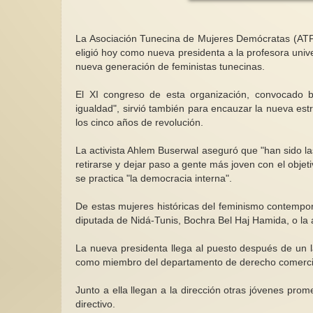
La Asociación Tunecina de Mujeres Demócratas (ATFD
eligió hoy como nueva presidenta a la profesora unive
nueva generación de feministas tunecinas.
Feministas expresa
El XI congreso de esta organización, convocado ba
comprometidas con 
igualdad", sirvió también para encauzar la nueva estr
de WILPF
los cinco años de revolución.
Desde principios d
una rama del femi
La activista Ahlem Buserwal aseguró que "han sido la
organizó contra la 
retirarse y dejar paso a gente más joven con el objeti
se practica "la democracia interna".
De estas mujeres históricas del feminismo contempor
diputada de Nidá-Tunis, Bochra Bel Haj Hamida, o l
La nueva presidenta llega al puesto después de un l
como miembro del departamento de derecho comercial 
Junto a ella llegan a la dirección otras jóvenes pro
directivo.