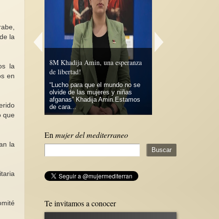
rabe,
de la
8M Khadija Amin, una esperanza
os la
marzo a
de libertad!
Leyendo el amor
os en
!
“Lucho para que el mundo no se
Liberarnos del mito d
no! expresó en
olvide de las mujeres y niñas
romántico implica deja
 días Jean
afganas” Khadija Amin.Estamos
en que somos la medi
erido
éndose a...
de cara...
de...
o que
En
mujer del mediterraneo
an la
taria
Te invitamos a conocer
omité