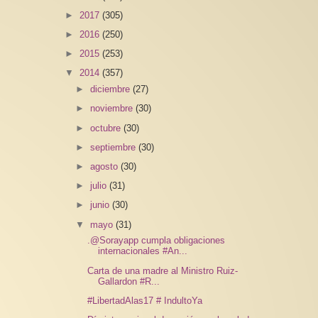
►
2017
(305)
►
2016
(250)
►
2015
(253)
▼
2014
(357)
►
diciembre
(27)
►
noviembre
(30)
►
octubre
(30)
►
septiembre
(30)
►
agosto
(30)
►
julio
(31)
►
junio
(30)
▼
mayo
(31)
.@Sorayapp cumpla obligaciones
internacionales #An...
Carta de una madre al Ministro Ruiz-
Gallardon #R...
#LibertadAlas17 # IndultoYa