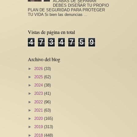
ACABAS DE SEPARAR
DEBES DISEÑAR TU PROPIO
PLAN DE SEGURIDAD PARA PROTEGER
TU VIDA Si bien las denuncias ...
Vistas de página en total
4
7
3
4
7
5
9
Archivo del blog
►
2026
(33)
►
2025
(62)
►
2024
(38)
►
2023
(41)
►
2022
(96)
►
2021
(63)
►
2020
(165)
►
2019
(313)
►
2018
(448)