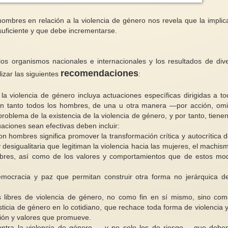
 hombres en relación a la violencia de género nos revela que la implic
nsuficiente y que debe incrementarse.
os organismos nacionales e internacionales y los resultados de div
El Tribunal de Irán d
Conociendo el cuerpo de la mujer
condena más para la
recomendaciones
izar las siguientes
:
1/3
de la Paz, Narges 
la violencia de género incluya actuaciones específicas dirigidas a to
Carla Lonzi denunciaba que nos
La represión política
escandalizamos de las practicas
la persecución y el
 en tanto todos los hombres, de una u otra manera —por acción, omi
de oblación de clítoris...
encarcelamiento, la v
roblema de la existencia de la violencia de género, y por tanto, tiene
uaciones sean efectivas deben incluir:
n hombres significa promover la transformación crítica y autocrítica d
desigualitaria que legitiman la violencia hacia las mujeres, el machism
mbres, así como de los valores y comportamientos que de estos mo
democracia y paz que permitan construir otra forma no jerárquica d
 libres de violencia de género, no como fin en sí mismo, sino co
usticia de género en lo cotidiano, que rechace toda forma de violencia 
ación y valores que promueve.
contra la violencia de género—, y no solo los de riesgo— que debe