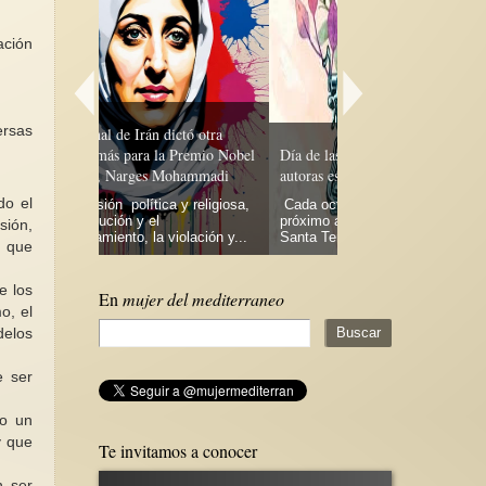
ación
ersas
ictó otra
 Premio Nobel
Día de las Escritoras y el legado de
Mohammadi
autoras españolas
“Defender la igualdad 
do el
 y religiosa,
Cada octubre, en el lunes más
El día 15 de septiemb
próximo al 15 que es el día de
lema “Defender la igua
sión,
iolación y...
Santa Teresa de Jesús, (figura...
Paz” el Instituto de la
n que
e los
En
mujer del mediterraneo
o, el
delos
e ser
mo un
y que
Te invitamos a conocer
n ser