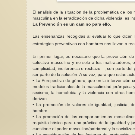
El análisis de la situación de la problemática de los
masculina en la erradicación de dicha violencia, es i
La Prevención es un camino para ello.
Las enseñanzas recogidas al evaluar lo que dicen l
estrategias preventivas con hombres nos llevan a real
En primer lugar, es necesario que la prevención de 
colectivo masculino y no solo a los maltratadores,
complicidad, indiferencia o rechazo—, son parte del p
ser parte de la solución. A su vez, para que estas act
• La Perspectiva de género, que en la intervención co
modelos tradicionales de la masculinidad jerárquica y 
sexismo, la homofobia y la violencia con otros ho
derivan.
• La promoción de valores de igualdad, justicia, 
hombre.
• La promoción de los comportamientos masculinos
requisito básico para una práctica de la igualdad y j
cuestione el poder masculino/patriarcal y la socializ
• La consideración de los factores de protección 