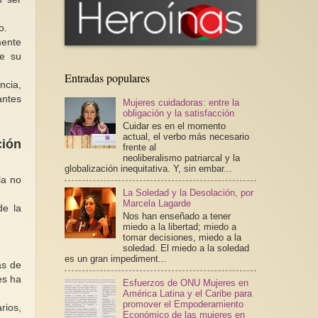
io.
mente
re su
Entradas populares
ncia,
antes
Mujeres cuidadoras: entre la
obligación y la satisfacción
Cuidar es en el momento
actual, el verbo más necesario
ción
frente al
neoliberalismo patriarcal y la
globalización inequitativa. Y, sin embar...
la no
La Soledad y la Desolación, por
Marcela Lagarde
de la
Nos han enseñado a tener
miedo a la libertad; miedo a
tomar decisiones, miedo a la
soledad. El miedo a la soledad
es un gran impediment...
as de
es ha
Esfuerzos de ONU Mujeres en
América Latina y el Caribe para
promover el Empoderamiento
rios,
Económico de las mujeres en