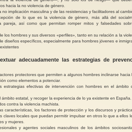
os hacia la no violencia de género.
 no implicación masculina y de las resistencias y facilitadores al camb
cepción de lo que es la violencia de género, más allá del social
 la pareja, así como que permitan romper mitos y falsedades sob
 los hombres y sus diversos «perfiles», tanto en su relación a la viole
s de diseños específicos, especialmente para hombres jóvenes e inmigr
existentes
textuar adecuadamente las estrategias de preven
factores protectores que permiten a algunos hombres inclinarse hacia 
nción como elementos a potenciar.
as estrategias efectivas de intervención con hombres en el ámbito 
 ámbito estatal, y recoger la experiencia de lo ya existente en España.
s contra la violencia machista.
s características, los factores de protección y los discursos y práctic
s claves locales que puedan permitir impulsar en otros lo que a ellos l
es y mujeres.
esionales y agentes sociales masculinos de los ámbitos sociosanita