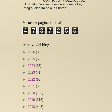
CONTRA LA VIOLENCIA DE
GÉNERO Quienes consideran que la Ley
Integral discrimina a los homb...
Vistas de página en total
4
7
3
7
2
5
5
Archivo del blog
►
2026
(33)
►
2025
(62)
►
2024
(38)
►
2023
(41)
►
2022
(96)
►
2021
(63)
►
2020
(165)
►
2019
(313)
►
2018
(448)