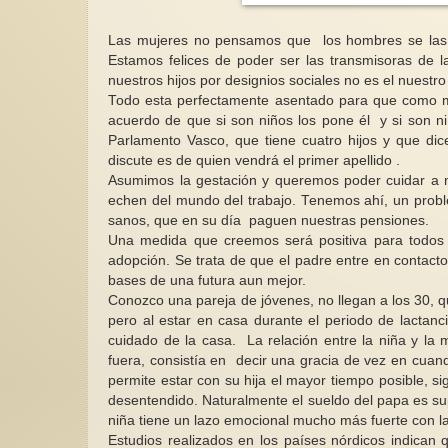
Las mujeres no pensamos que los hombres se las 
Estamos felices de poder ser las transmisoras de la
nuestros hijos por designios sociales no es el nue
Todo esta perfectamente asentado para que como mu
acuerdo de que si son niños los pone él y si son n
Parlamento Vasco, que tiene cuatro hijos y que di
discute es de quien vendrá el primer apellido .
Asumimos la gestación y queremos poder cuidar a n
echen del mundo del trabajo. Tenemos ahí, un proble
sanos, que en su día paguen nuestras pensiones.
Una medida que creemos será positiva para todos 
adopción. Se trata de que el padre entre en contacto
bases de una futura aun mejor.
Conozco una pareja de jóvenes, no llegan a los 30, q
pero al estar en casa durante el periodo de lactan
cuidado de la casa. La relación entre la niña y la 
fuera, consistía en decir una gracia de vez en cuand
permite estar con su hija el mayor tiempo posible, s
desentendido. Naturalmente el sueldo del papa es sup
niña tiene un lazo emocional mucho más fuerte con l
Estudios realizados en los países nórdicos indican 