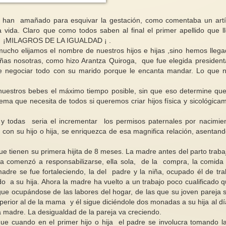
han amañado para esquivar la gestación, como comentaba un artí
 vida. Claro que como todos saben al final el primer apellido que l
stro ¡MILAGROS DE LA IGUALDAD ¡ .
cho elijamos el nombre de nuestros hijos e hijas ,sino hemos llega
iñas nosotras, como hizo Arantza Quiroga, que fue elegida president
ce negociar todo con su marido porque le encanta mandar. Lo que 
Algunas causas-efecto del conflicto
Día de las Escritoras
madre-hija
autoras españolas
uestros bebes el máximo tiempo posible, sin que eso determine qu
“Las raíces son las venas que
Cada octubre, en el
ma que necesita de todos si queremos criar hijos física y sicológica
llevan el alimento y también llevan
próximo al 15 que es
historias y tesoros, a tu...
Santa Teresa de Jesú
y todas seria el incrementar los permisos paternales por nacimie
 con su hijo o hija, se enriquezca de esa magnifica relación, asentand
ue tienen su primera hijita de 8 meses. La madre antes del parto traba
cia comenzó a responsabilizarse, ella sola, de la compra, la comida
madre se fue fortaleciendo, la del padre y la niña, ocupado él de tra
o a su hija. Ahora la madre ha vuelto a un trabajo poco cualificado q
igue ocupándose de las labores del hogar, de las que su joven pareja 
erior al de la mama y él sigue diciéndole dos monadas a su hija al dí
a madre. La desigualdad de la pareja va creciendo.
que cuando en el primer hijo o hija el padre se involucra tomando l