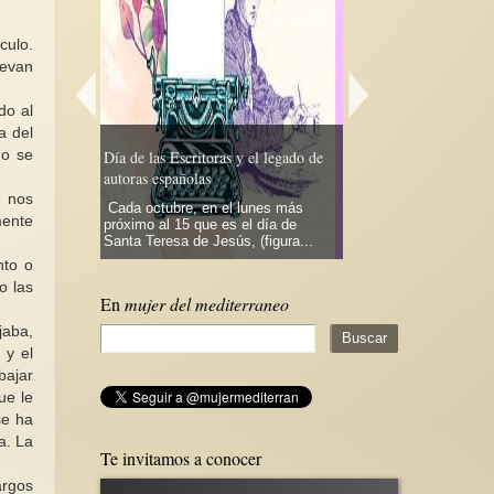
culo.
levan
do al
Miles de mujeres iraní
a del
vidas por la libertad. 
no se
 y el legado de
¿Porqué leer literatura feminista
escuchar sus exigencia
árabe?
Las mujeres de Irán 
e nos
 lunes más
Ser hispana y vivir en Estados
escuchadas. A pesar 
mente
 el día de
Unidos, me ha hecho estar más
esfuerzo por la liberta
s, (figura...
familiarizada con la historia,...
democracia...
nto o
o las
En
mujer del mediterraneo
jaba,
 y el
bajar
ue le
se ha
a. La
Te invitamos a conocer
argos