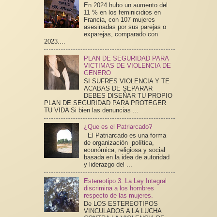
En 2024 hubo un aumento del
11 % en los feminicidios en
Francia, con 107 mujeres
asesinadas por sus parejas o
exparejas, comparado con
2023....
PLAN DE SEGURIDAD PARA
VICTIMAS DE VIOLENCIA DE
GENERO
SI SUFRES VIOLENCIA Y TE
ACABAS DE SEPARAR
DEBES DISEÑAR TU PROPIO
PLAN DE SEGURIDAD PARA PROTEGER
TU VIDA Si bien las denuncias ...
¿Que es el Patriarcado?
El Patriarcado es una forma
de organización política,
económica, religiosa y social
basada en la idea de autoridad
y liderazgo del ...
Estereotipo 3: La Ley Integral
discrimina a los hombres
respecto de las mujeres.
De LOS ESTEREOTIPOS
VINCULADOS A LA LUCHA