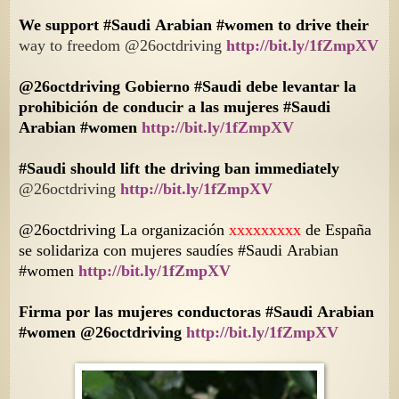
We support #Saudi Arabian #women to drive their
way to freedom @26octdriving
http://bit.ly/1fZmpXV
@26octdriving Gobierno
#Saudi
debe levantar la
prohibición de conducir a las mujeres
#Saudi
Arabian #women
http://bit.ly/1fZmpXV
#Saudi should lift the driving ban immediately
@26octdriving
http://bit.ly/1fZmpXV
@26octdriving La organización
xxxxxxxxx
de España
se solidariza con mujeres saudíes #Saudi Arabian
#women
http://bit.ly/1fZmpXV
Firma por las mujeres conductoras #Saudi Arabian
#women @26octdriving
http://bit.ly/1fZmpXV