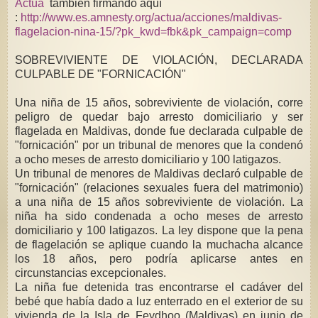
Actúa
también firmando aquí
:
http://www.es.amnesty.org/actua/acciones/maldivas-
flagelacion-nina-15/?pk_kwd=fbk&pk_campaign=comp
SOBREVIVIENTE DE VIOLACIÓN, DECLARADA
CULPABLE DE "FORNICACIÓN"
Una niña de 15 años, sobreviviente de violación, corre
peligro de quedar bajo arresto domiciliario y ser
flagelada en Maldivas, donde fue declarada culpable de
"fornicación" por un tribunal de menores que la condenó
a ocho meses de arresto domiciliario y 100 latigazos.
Un tribunal de menores de Maldivas declaró culpable de
"fornicación" (relaciones sexuales fuera del matrimonio)
a una niña de 15 años sobreviviente de violación. La
niña ha sido condenada a ocho meses de arresto
domiciliario y 100 latigazos. La ley dispone que la pena
de flagelación se aplique cuando la muchacha alcance
los 18 años, pero podría aplicarse antes en
circunstancias excepcionales.
La niña fue detenida tras encontrarse el cadáver del
bebé que había dado a luz enterrado en el exterior de su
vivienda de la Isla de Feydhoo (Maldivas) en junio de