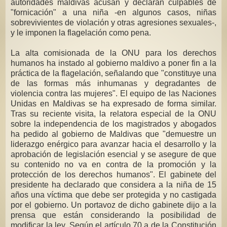
autoridades maldivas acusan y declaran culpables de
"fornicación" a una niña -en algunos casos, niñas
sobrevivientes de violación y otras agresiones sexuales-,
y le imponen la flagelación como pena.
La alta comisionada de la ONU para los derechos
humanos ha instado al gobierno maldivo a poner fin a la
práctica de la flagelación, señalando que "constituye una
de las formas más inhumanas y degradantes de
violencia contra las mujeres". El equipo de las Naciones
Unidas en Maldivas se ha expresado de forma similar.
Tras su reciente visita, la relatora especial de la ONU
sobre la independencia de los magistrados y abogados
ha pedido al gobierno de Maldivas que "demuestre un
liderazgo enérgico para avanzar hacia el desarrollo y la
aprobación de legislación esencial y se asegure de que
su contenido no va en contra de la promoción y la
protección de los derechos humanos". El gabinete del
presidente ha declarado que considera a la niña de 15
años una víctima que debe ser protegida y no castigada
por el gobierno. Un portavoz de dicho gabinete dijo a la
prensa que están considerando la posibilidad de
modificar la ley. Según el artículo 70.a de la Constitución