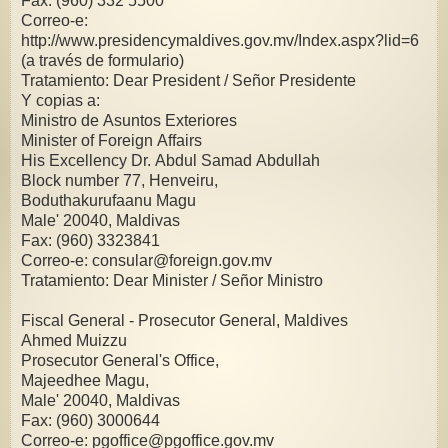
Fax: (960) 332 5500
Correo-e:
http://www.presidencymaldives.gov.mv/Index.aspx?lid=6
(a través de formulario)
Tratamiento: Dear President / Señor Presidente
Y copias a:
Ministro de Asuntos Exteriores
Minister of Foreign Affairs
His Excellency Dr. Abdul Samad Abdullah
Block number 77, Henveiru,
Boduthakurufaanu Magu
Male' 20040, Maldivas
Fax: (960) 3323841
Correo-e: consular@foreign.gov.mv
Tratamiento: Dear Minister / Señor Ministro
Fiscal General - Prosecutor General, Maldives
Ahmed Muizzu
Prosecutor General's Office,
Majeedhee Magu,
Male' 20040, Maldivas
Fax: (960) 3000644
Correo-e: pgoffice@pgoffice.gov.mv