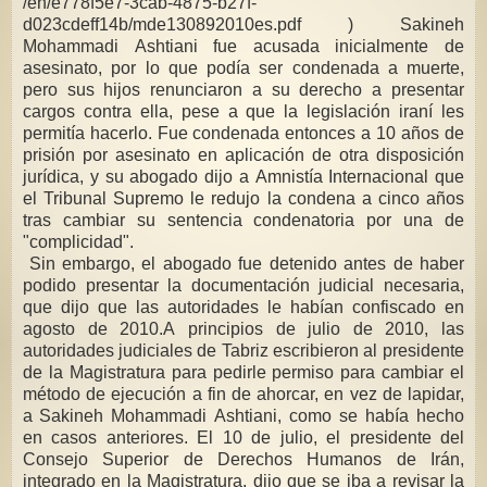
/en/e778f5e7-3cab-4875-b27f-
d023cdeff14b/mde130892010es.pdf ) Sakineh
Mohammadi Ashtiani fue acusada inicialmente de
asesinato, por lo que podía ser condenada a muerte,
pero sus hijos renunciaron a su derecho a presentar
cargos contra ella, pese a que la legislación iraní les
permitía hacerlo. Fue condenada entonces a 10 años de
prisión por asesinato en aplicación de otra disposición
jurídica, y su abogado dijo a Amnistía Internacional que
el Tribunal Supremo le redujo la condena a cinco años
tras cambiar su sentencia condenatoria por una de
"complicidad".
Sin embargo, el abogado fue detenido antes de haber
podido presentar la documentación judicial necesaria,
que dijo que las autoridades le habían confiscado en
agosto de 2010.A principios de julio de 2010, las
autoridades judiciales de Tabriz escribieron al presidente
de la Magistratura para pedirle permiso para cambiar el
método de ejecución a fin de ahorcar, en vez de lapidar,
a Sakineh Mohammadi Ashtiani, como se había hecho
en casos anteriores. El 10 de julio, el presidente del
Consejo Superior de Derechos Humanos de Irán,
integrado en la Magistratura, dijo que se iba a revisar la