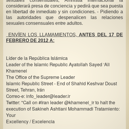
sexuales consensuales, Amnistía Internacional la
considerará presa de conciencia y pedirá que sea puesta
en libertad de inmediato y sin condiciones. - Pidiendo a
las autoridades que despenalicen las relaciones
sexuales consensuales entre adultos.
ENVÍEN LOS LLAMAMIENTOS,
ANTES DEL 17 DE
FEBRERO DE 2012 A:
Líder de la República Islámica
Leader of the Islamic Republic Ayatollah Sayed ‘Ali
Khamenei
The Office of the Supreme Leader
Islamic Republic Street - End of Shahid Keshvar Doust
Street, Tehran, Irán
Correo-e: info_leader@leader.ir
Twitter: "Call on #Iran leader @khamenei_ir to halt the
execution of Sakineh Ashtiani Mohammadi Tratamiento:
Your
Excellency / Excelencia