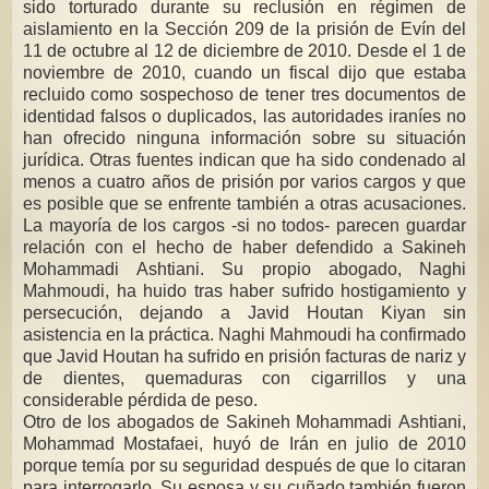
sido torturado durante su reclusión en régimen de
aislamiento en la Sección 209 de la prisión de Evín del
11 de octubre al 12 de diciembre de 2010. Desde el 1 de
noviembre de 2010, cuando un fiscal dijo que estaba
recluido como sospechoso de tener tres documentos de
identidad falsos o duplicados, las autoridades iraníes no
han ofrecido ninguna información sobre su situación
jurídica. Otras fuentes indican que ha sido condenado al
menos a cuatro años de prisión por varios cargos y que
es posible que se enfrente también a otras acusaciones.
La mayoría de los cargos -si no todos- parecen guardar
relación con el hecho de haber defendido a Sakineh
Mohammadi Ashtiani. Su propio abogado, Naghi
Mahmoudi, ha huido tras haber sufrido hostigamiento y
persecución, dejando a Javid Houtan Kiyan sin
asistencia en la práctica. Naghi Mahmoudi ha confirmado
que Javid Houtan ha sufrido en prisión facturas de nariz y
de dientes, quemaduras con cigarrillos y una
considerable pérdida de peso.
Otro de los abogados de Sakineh Mohammadi Ashtiani,
Mohammad Mostafaei, huyó de Irán en julio de 2010
porque temía por su seguridad después de que lo citaran
para interrogarlo. Su esposa y su cuñado también fueron