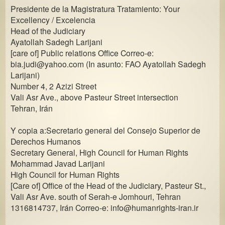
Presidente de la Magistratura Tratamiento: Your
Excellency / Excelencia
Head of the Judiciary
Ayatollah Sadegh Larijani
[care of] Public relations Office Correo-e:
bia.judi@yahoo.com (In asunto: FAO Ayatollah Sadegh
Larijani)
Number 4, 2 Azizi Street
Vali Asr Ave., above Pasteur Street intersection
Tehran, Irán
Y copia a:Secretario general del Consejo Superior de
Derechos Humanos
Secretary General, High Council for Human Rights
Mohammad Javad Larijani
High Council for Human Rights
[Care of] Office of the Head of the Judiciary, Pasteur St.,
Vali Asr Ave. south of Serah-e Jomhouri, Tehran
1316814737, Irán Correo-e: info@humanrights-iran.ir