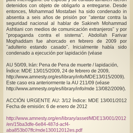
detenidos con objeto de obligarlo a entregarse. Desde
entonces, Mohammad Mostafaei ha sido condenado in
absentia a seis años de prisión por "atentar contra la
seguridad nacional al hablar de Sakineh Mohammad
Ashtiani con medios de comunicación extranjeros" y por
"propaganda contra el sistema". Abdollah Farivar
Moghaddam fue ahorcado en febrero de 2009 por
"adulterio estando casado". Inicialmente había sido
condenado a ejecución por lapidación (véase
AU 50/09, Irán: Pena de Pena de muerte / lapidación,
Índice: MDE 13/015/2009, 24 de febrero de 2009,
http://www.amnesty.org/es/library/info/MDE13/015/2009).
Este caso era anteriormente la AU 211/09 (véase
http://www.amnesty.org/es/library/info/mde 13/082/2009/).
ACCIÓN URGENTE AU: 3/12 Índice: MDE 13/001/2012
Fecha de emisión: 6 de enero de 2012
http://www.amnesty.org/en/library/asset/MDE13/001/2012
/en/15ba3dfe-6e84-487d-acf4-
aba853b07ffc/mde130012012es.pdf