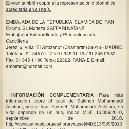
Envíen también copia a la representación diplomática
acreditada en su país.
EMBAJADA DE LA REPUBLICA ISLAMICA DE IRAN
Excmo. Sr. Morteza SAFFARI NATANZI
Embajador Extraordinario y Plenipotenciario
Cancillería
Jerez, 5, Villa "El Altozano" (Chamartín) 28016 - MADRID
Teléfono: 91 345 01 12 // 91 345 01 16 // 91 345 06 52
Fax: 91 345 11 90 Telex: 22322-IRANA-E E-mail:
embiran@hotmail.com
INFORMACIÓN COMPLEMENTARIA
Para más
información sobre el caso de Sakineh Mohammadi
Ashtiani, véase Iran: Sakineh Mohammadi Ashtiani, su
vida depende de un hilo, Índice MDE 13/089/2010,
septiembre de 2010,
http://www.amnesty.org/es/library/asset/MDE13/089/2010