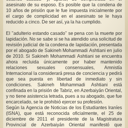
asesinato de su esposo. Es posible que la condena de
10 años de prisión que le fue impuesta inicialmente por
el cargo de complicidad en el asesinato se le haya
reducido a cinco. De ser así, ya la ha cumplido.
El "adulterio estando casado" se pena con la muerte por
lapidación. No se sabe si se ha atendido una solicitud de
revisión judicial de la condena de lapidación, presentada
por el abogado de Sakineh Mohammadi Ashtiani en julio
de 2010. Si Sakineh Mohammadi Ashtiani se encuentra
ahora recluida únicamente por haber mantenido
relaciones sexuales consensuales, Amnistía
Internacional la considerará presa de conciencia y pedirá
que sea puesta en libertad de inmediato y sin
condiciones. Sakineh Mohammadi Ashtiani está
confinada en la prisión de Tabriz, en Azerbaiyán Oriental,
y no tiene asistencia letrada, pues a su abogado, que fue
encarcelado, se le prohibió ejercer su profesión.
Según la Agencia de Noticias de los Estudiantes Iraníes
(ISNA), que está reconocida oficialmente, el 25 de
diciembre de 2011 el presidente de la Magistratura
Provincial de Azerbaiyán Oriental manifestó que