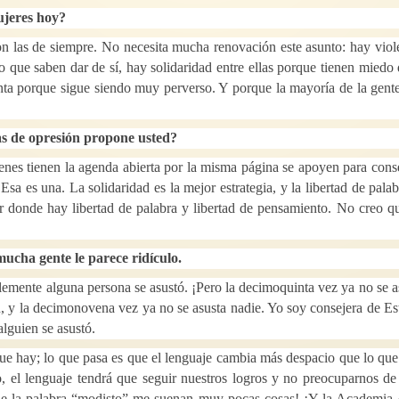
ujeres hoy?
 las de siempre. No necesita mucha renovación este asunto: hay viol
o que saben dar de sí, hay solidaridad entre ellas porque tienen miedo 
anta porque sigue siendo muy perverso. Y porque la mayoría de la gent
mas de opresión propone usted?
nes tienen la agenda abierta por la misma página se apoyen para cons
sa es una. La solidaridad es la mejor estrategia, y la libertad de palab
ir donde hay libertad de palabra y libertad de pensamiento. No creo q
mucha gente le parece ridículo.
lemente alguna persona se asustó. ¡Pero la decimoquinta vez ya no se a
, y la decimonovena vez ya no se asusta nadie. Yo soy consejera de Es
lguien se asustó.
que hay; lo que pasa es que el lenguaje cambia más despacio que lo que
, el lenguaje tendrá que seguir nuestros logros y no preocuparnos de 
ue la palabra “modisto” me suenan muy pocas cosas! ¡Y la Academia 