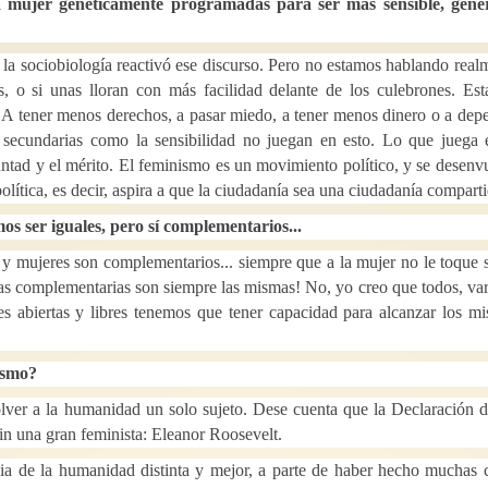
la mujer genéticamente programadas para ser más sensible, gene
la sociobiología reactivó ese discurso. Pero no estamos hablando real
s, o si unas lloran con más facilidad delante de los culebrones. Es
o. A tener menos derechos, a pasar miedo, a tener menos dinero o a dep
as secundarias como la sensibilidad no juegan en esto. Lo que juega 
untad y el mérito. El feminismo es un movimiento político, y se desenv
 política, es decir, aspira a que la ciudadanía sea una ciudadanía compart
 ser iguales, pero sí complementarios...
y mujeres son complementarios... siempre que a la mujer no le toque s
 las complementarias son siempre las mismas! No, yo creo que todos, va
 abiertas y libres tenemos que tener capacidad para alcanzar los m
nismo?
olver a la humanidad un solo sujeto. Dese cuenta que la Declaración d
n una gran feminista: Eleanor Roosevelt.
a de la humanidad distinta y mejor, a parte de haber hecho muchas 