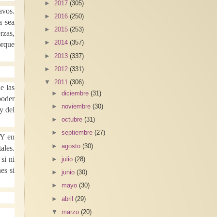
►
2017
(305)
avos.
►
2016
(250)
a sea
►
2015
(253)
rzas,
►
2014
(357)
orque
►
2013
(337)
►
2012
(331)
▼
2011
(306)
e las
►
diciembre
(31)
poder
►
noviembre
(30)
y del
►
octubre
(31)
►
septiembre
(27)
 Y en
►
agosto
(30)
ales.
si ni
►
julio
(28)
es si
►
junio
(30)
►
mayo
(30)
►
abril
(29)
▼
marzo
(20)