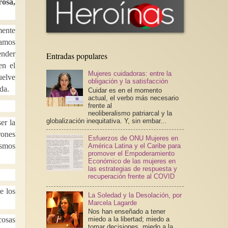
rosa,
mente
tamos
ender
Entradas populares
en el
Mujeres cuidadoras: entre la
uelve
obligación y la satisfacción
ida.
Cuidar es en el momento
actual, el verbo más necesario
frente al
neoliberalismo patriarcal y la
globalización inequitativa. Y, sin embar...
er la
rones
Esfuerzos de ONU Mujeres en
ismos
América Latina y el Caribe para
promover el Empoderamiento
Económico de las mujeres en
las estrategias de respuesta y
recuperación frente al COVID
e los
La Soledad y la Desolación, por
Marcela Lagarde
Nos han enseñado a tener
cosas
miedo a la libertad; miedo a
tomar decisiones, miedo a la