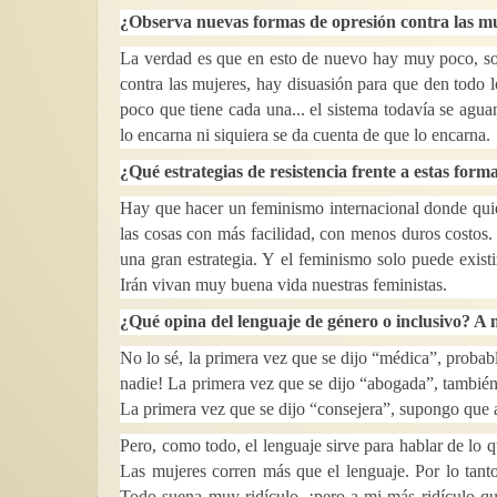
¿Observa nuevas formas de opresión contra las m
La verdad es que en esto de nuevo hay muy poco, son
contra las mujeres, hay disuasión para que den todo l
poco que tiene cada una... el sistema todavía se agu
lo encarna ni siquiera se da cuenta de que lo encarna.
¿Qué estrategias de resistencia frente a estas for
Hay que hacer un feminismo internacional donde quie
las cosas con más facilidad, con menos duros costos. E
una gran estrategia. Y el feminismo solo puede exist
Irán vivan muy buena vida nuestras feministas.
¿Qué opina del lenguaje de género o inclusivo? A 
No lo sé, la primera vez que se dijo “médica”, probab
nadie! La primera vez que se dijo “abogada”, también
La primera vez que se dijo “consejera”, supongo que a
Pero, como todo, el lenguaje sirve para hablar de lo 
Las mujeres corren más que el lenguaje. Por lo tanto
Todo suena muy ridículo, ¡pero a mi más ridículo q