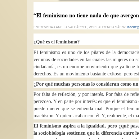
“El feminismo no tiene nada de que avergo
lsaenz
ENTREVISTA A AMELIA VALCÁRCEL, POR LAURENCIA SÁENZ
¿Qué es el feminismo?
El feminismo es uno de los pilares de la democraci
venimos de sociedades en las cuales las mujeres no s
ciudadanía, es un enorme movimiento que ya tiene tr
derechos. Es un movimiento bastante exitoso, pero est
¿Por qué muchas personas lo consideran como un
Por falta de reflexión, y por interés. Por falta de re
perezoso. Y en parte por interés: es que el feminismo 
puede querer que se entienda mal. Porque el femini
machismo. Y quiere acabar con él. Y, realmente, el m
El feminismo aspira a la igualdad, pero ¿qué pasa
la sociobiología sostienen que la diferencia entre