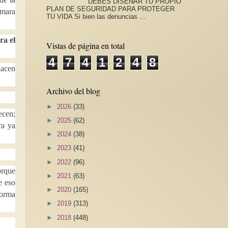
DEBES DISEÑAR TU PROPIO
PLAN DE SEGURIDAD PARA PROTEGER
amara
TU VIDA Si bien las denuncias ...
ra el
Vistas de página en total
4
7
4
1
2
4
8
hacen
Archivo del blog
►
2026
(33)
ecen;
►
2025
(62)
ra ya
►
2024
(38)
►
2023
(41)
►
2022
(96)
orque
►
2021
(63)
e eso
►
2020
(165)
norma
►
2019
(313)
►
2018
(448)