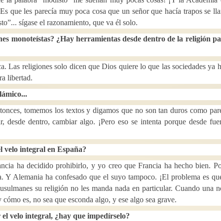
! Es que les parecía muy poca cosa que un señor que hacía trapos se ll
to”... sígase el razonamiento, que va él solo.
ones monoteístas? ¿Hay herramientas desde dentro de la religión pa
a. Las religiones solo dicen que Dios quiere lo que las sociedades ya 
a libertad.
lámico...
 Entonces, tomemos los textos y digamos que no son tan duros como par
ar, desde dentro, cambiar algo. ¡Pero eso se intenta porque desde fue
el velo integral en España?
cia ha decidido prohibirlo, y yo creo que Francia ha hecho bien. P
a. Y Alemania ha confesado que el suyo tampoco. ¡El problema es qu
s musulmanes su religión no les manda nada en particular. Cuando una 
y cómo es, no sea que esconda algo, y ese algo sea grave.
 el velo integral, ¿hay que impedírselo?