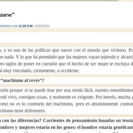
nzarse”
@nacion.com
11:26 P.M.
12/03/2011
#NO_aLaPenaDeMuerte
#STOP_EJECUCIONES_EN_IRA
N
VIOLENCIA MAS
a, y es una de las políticas que nacen con el mundo que vivimos. P
Desde el movimiento de mujeres,
Hace varios días es
on nada. Y lo que ha permitido que las mujeres vayan tejiendo y alcan
unidas a las asociaciones civiles
cadena Ser a un “op
es siglos de poner en cuestión que el hecho de ser mujer te excluya d
de nuestra sociedad ...
comentar algo así c
á muy vinculado, ciertamente, a occidente.
 “machismo al revés”?
flexión porque si se puede tirar por una senda fácil, nuestro entendimien
está vivo, consigue cosas, y realmente es exigente. Por interés, mucha 
smo no es lo contrario del machismo, pero es absolutamente contrar
achismo tiene defensores.
 con las diferencias? Corrientes de pensamiento basadas en teorí
 hombres y mujeres estaría en los genes: el hombre estaría genética