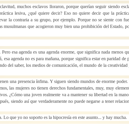
sclavitud, muchos esclavos lloraron, porque querían seguir siendo escl
ctica lesiva, ¿qué quiere decir? Eso no quiere decir que la práctic
evar la contraria a su grupo, por ejemplo. Porque no se siente con fue
as musulmanas que acogieron muy bien una prohibición del Estado, p
ad. Pero esa agenda es una agenda enorme, que significa nada menos qu
, esa agenda no es para mañana, porque significa estar en paridad de 
ndo del saber, los medios de comunicación, el mundo de la creatividad 
tienen una presencia ínfima. Y siguen siendo mundos de enorme poder.
mos, las mujeres no tienen derechos fundamentales, muy, muy element
ivos. ¿Cómo una joven realmente va a mantener su libertad en la mano 
espués, siendo así que verdaderamente no puede negarse a tener relacion
. Lo que yo no soporto es la hipocresía en este asunto... y hay mucha.