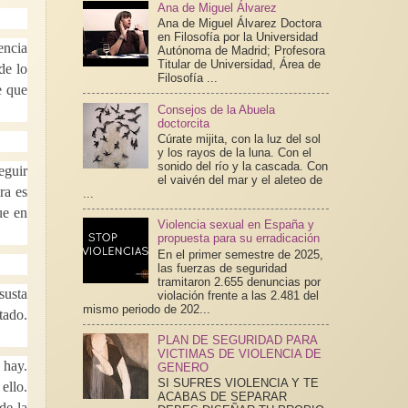
Ana de Miguel Álvarez
Ana de Miguel Álvarez Doctora
en Filosofía por la Universidad
encia
Autónoma de Madrid; Profesora
Titular de Universidad, Área de
de lo
Filosofía ...
e que
Consejos de la Abuela
doctorcita
Cúrate mijita, con la luz del sol
y los rayos de la luna. Con el
sonido del río y la cascada. Con
eguir
el vaivén del mar y el aleteo de
ra es
...
ue en
Violencia sexual en España y
propuesta para su erradicación
En el primer semestre de 2025,
las fuerzas de seguridad
tramitaron 2.655 denuncias por
susta
violación frente a las 2.481 del
mismo periodo de 202...
tado.
PLAN DE SEGURIDAD PARA
VICTIMAS DE VIOLENCIA DE
 hay.
GENERO
SI SUFRES VIOLENCIA Y TE
ello.
ACABAS DE SEPARAR
de la