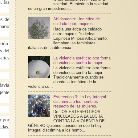
, las
soledad. El miedo a la soledad
es un gran impediment...
es de
Affidamento: Una ética de
cuidado entre mujeres
nario
Hacia una ética de cuidado
entre mujeres Yuderkys
Espinosa Miñoso Affidamento,
llamaban las feministas
ción.
italianas de la diferencia...
s del
artes
La violencia estética: otra forma
de violencia contra la mujer
La violencia estética: otra forma
de violencia contra la mujer
Tradicionalmente cuando se
aborda la temática de la
davía
violencia co...
gente
Estereotipo 3: La Ley Integral
discrimina a los hombres
respecto de las mujeres.
De LOS ESTEREOTIPOS
VINCULADOS A LA LUCHA
r por
CONTRA LA VIOLENCIA DE
GÉNERO Quienes consideran que la Ley
adas.
Integral discrimina a los homb...