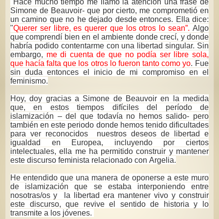
"Hace mucho tiempo me llamó la atención una frase de
Simone de Beauvoir- que por cierto, me comprometió en
un camino que no he dejado desde entonces. Ella dice:
"
Querer ser libre, es querer que los otros lo sean”.
Algo
que comprendí bien en el ambiente donde crecí, y donde
habría podido contentarme con una libertad singular. Sin
embargo,
me di cuenta de que no podía ser libre sola,
que hacía falta que los otros lo fueron tanto como yo
. Fue
sin duda entonces el inicio de mi compromiso en el
feminismo.
Hoy, doy gracias a Simone de Beauvoir en la medida
que, en estos tiempos difíciles del período de
islamización – del que todavía no hemos salido- pero
también en este periodo donde hemos tenido dificultades
para ver reconocidos
nuestros deseos de libertad e
igualdad en Europea, incluyendo por ciertos
intelectuales, ella me ha permitido construir y mantener
este discurso feminista relacionado con Argelia.
He entendido que una manera de oponerse a este muro
de islamización que se estaba interponiendo entre
nosotras/os y
la libertad era mantener vivo y construir
este discurso, que revive el sentido de historia y lo
transmite a los jóvenes.