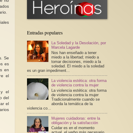
ue no
nados
rio.
iales
Entradas populares
La Soledad y la Desolación, por
Marcela Lagarde
Nos han enseñado a tener
miedo a la libertad; miedo a
s. Se
tomar decisiones, miedo a la
os es
soledad. El miedo a la soledad
os en
es un gran impediment...
re el
La violencia estética: otra forma
de violencia contra la mujer
La violencia estética: otra forma
 y el
de violencia contra la mujer
o del
Tradicionalmente cuando se
aborda la temática de la
ar el
violencia co...
arios
Mujeres cuidadoras: entre la
obligación y la satisfacción
Cuidar es en el momento
actual, el verbo más necesario