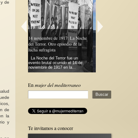
 y de
17: La Noche
¿Por qué hablar del feminismo
Violencia sexual en E
odio de la
pacifista internacionalista? 1/3
propuesta para su erra
Carmen Magallón *El
En el primer semestr
 fue un
internacionalismo feminista nació
las fuerzas de seguri
o el 14 de
buscando conseguir los mismos
tramitaron 2.655 denu
 la...
derechos...
violación...
En
mujer del mediterraneo
salud
puede
icos,
en de
en la
rio y
Te invitamos a conocer