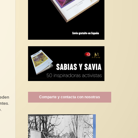
Comparte y contacta con nosotras
ueden
ntes.
o.