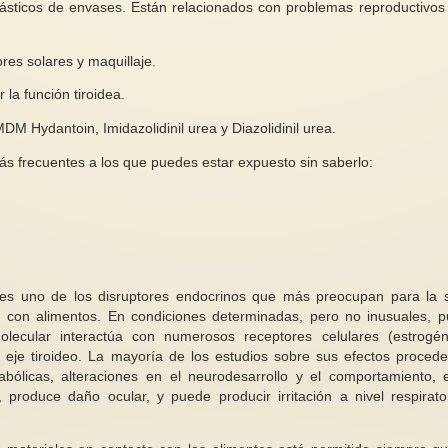
plásticos de envases. Están relacionados con problemas reproductivos
res solares y maquillaje.
 la función tiroidea.
14 noviembre de 19
 Hydantoin, Imidazolidinil urea y Diazolidinil urea.
del Terror. Otro epis
Inmigración violencias y mujeres
lucha sufragista
ás frecuentes a los que puedes estar expuesto sin saberlo:
Inicié este escrito con la intención
La Noche del Terror
de hablar acerca del sobresaliente
evento brutal ocurrid
y arduo trabajo que...
noviembre de 1917 en
 es uno de los disruptores endocrinos que más preocupan para la 
 con alimentos. En condiciones determinadas, pero no inusuales, 
molecular interactúa con numerosos receptores celulares (estrogén
l eje tiroideo. La mayoría de los estudios sobre sus efectos proced
bólicas, alteraciones en el neurodesarrollo y el comportamiento, 
produce daño ocular, y puede producir irritación a nivel respirato