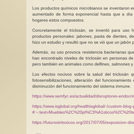
Los productos químicos microbianos se inventaron e
aumentado de forma exponencial hasta que a día 
hogares estos compuestos.
Concretamente el triclosán, se inventó para uso
productos personales: jabones, pasta de dientes, 
hizo un estudio y resultó que no se vió que un jabón p
Además, su uso provoca resistencia bacterianas qu
han encontrado niveles de triclosán en personas de
pero también en animales como delfines, salmones y l
Los efectos nocivos sobre la salud del triclosán 
fotosensibilizaciones, alteración del funcionamiento 
disminución del funcionamiento del sistema inmune.
https://www.semfyc.es/actualidad/disruptores-endocri
https://www.isglobal.org/healthisglobal/-/custom-blog
#:~:text=Muebles%2C%20pl%C3%A1sticos%2C%20tex
https://futurosintoxicos.org/2017/07/05/exposicion-di