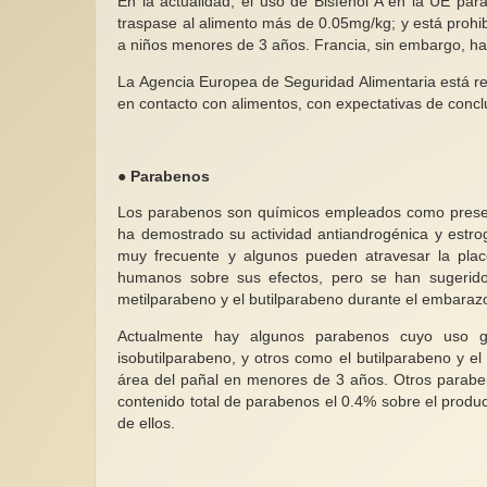
En la actualidad, el uso de Bisfenol A en la UE par
traspase al alimento más de 0.05mg/kg; y está prohib
a niños menores de 3 años. Francia, sin embargo, ha p
La Agencia Europea de Seguridad Alimentaria está r
en contacto con alimentos, con expectativas de conclui
● Parabenos
Los parabenos son químicos empleados como preserv
ha demostrado su actividad antiandrogénica y estro
muy frecuente y algunos pueden atravesar la place
humanos sobre sus efectos, pero se han sugerido e
metilparabeno y el butilparabeno durante el embarazo
Actualmente hay algunos parabenos cuyo uso ge
isobutilparabeno, y otros como el butilparabeno y e
área del pañal en menores de 3 años. Otros paraben
contenido total de parabenos el 0.4% sobre el product
de ellos.