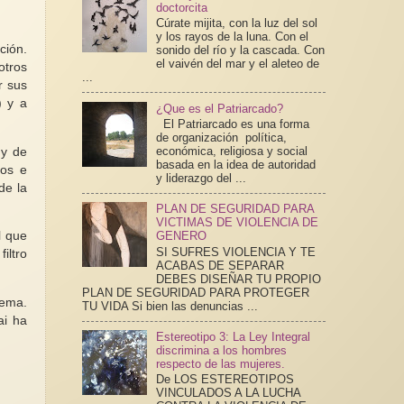
doctorcita
Cúrate mijita, con la luz del sol
y los rayos de la luna. Con el
ción.
sonido del río y la cascada. Con
el vaivén del mar y el aleteo de
otros
...
r sus
) y a
¿Que es el Patriarcado?
El Patriarcado es una forma
de organización política,
económica, religiosa y social
 y de
basada en la idea de autoridad
cos e
y liderazgo del ...
de la
PLAN DE SEGURIDAD PARA
VICTIMAS DE VIOLENCIA DE
GENERO
l que
SI SUFRES VIOLENCIA Y TE
iltro
ACABAS DE SEPARAR
DEBES DISEÑAR TU PROPIO
PLAN DE SEGURIDAD PARA PROTEGER
lema.
TU VIDA Si bien las denuncias ...
ai ha
Estereotipo 3: La Ley Integral
discrimina a los hombres
respecto de las mujeres.
De LOS ESTEREOTIPOS
VINCULADOS A LA LUCHA