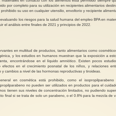
a materiales en contacto con los alimentos está permitido siempre q
ido por completo para su utilización en recipientes alimentarios desti
rohibido su uso en cualquier utensilio, envoltorio y recipiente alimenta
eevaluando los riesgos para la salud humana del empleo BPA en mater
r el análisis entre finales de 2021 y principios de 2022.
antes en multitud de productos, tanto alimentarios como cosmético
génica, y los estudios en humanos muestran que la exposición a est
nta, encontrándose en el líquido amniótico. Existen pocos estudi
fectos en el crecimiento posnatal de los niños, y relaciones ent
 y cambios a nivel de las hormonas reproductivas y tiroideas.
neral en cosmética está prohibido, como el isopropilparabeno
l propilparabeno no pueden ser utilizados en productos para el cuidad
os tienen sus niveles de concentración limitados, no pudiendo super
o final si se trata de solo un parabeno, o el 0.8% para la mezcla de v