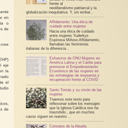
frente al
neoliberalismo patriarcal y la
mente
globalización inequitativa. Y, sin embar...
ar en
Affidamento: Una ética de
pia o
cuidado entre mujeres
es de
Hacia una ética de cuidado
entre mujeres Yuderkys
Espinosa Miñoso Affidamento,
llamaban las feministas
 cree
italianas de la diferencia...
Esfuerzos de ONU Mujeres en
DEHP)
América Latina y el Caribe para
l eje
promover el Empoderamiento
Económico de las mujeres en
on la
las estrategias de respuesta y
onado
recuperación frente al COVID
te el
tudio
Santo Tomás y su visión de las
mujeres
Traemos este texto para
icos,
reflexionar sobre los mensajes
que la Iglesia Católica nos ha
os de
trasmitido , que en muchos
casos siguen en nuestro ...
Consejos de la Abuela