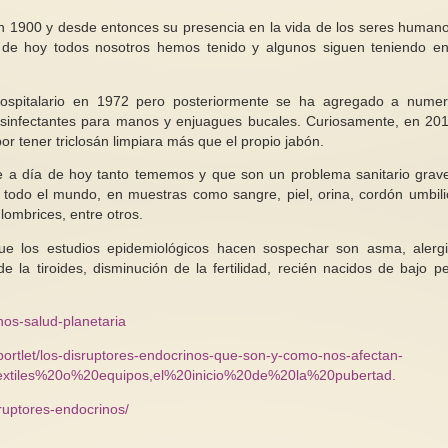
n 1900 y desde entonces su presencia en la vida de los seres human
de hoy todos nosotros hemos tenido y algunos siguen teniendo e
 hospitalario en 1972 pero posteriormente se ha agregado a nume
desinfectantes para manos y enjuagues bucales. Curiosamente, en 20
or tener triclosán limpiara más que el propio jabón.
e a día de hoy tanto tememos y que son un problema sanitario grav
 todo el mundo, en muestras como sangre, piel, orina, cordón umbil
ombrices, entre otros.
que los estudios epidemiológicos hacen sospechar son asma, alerg
de la tiroides, disminución de la fertilidad, recién nacidos de bajo p
nos-salud-planetaria
-portlet/los-disruptores-endocrinos-que-son-y-como-nos-afectan-
tiles%20o%20equipos,el%20inicio%20de%20la%20pubertad.
sruptores-endocrinos/