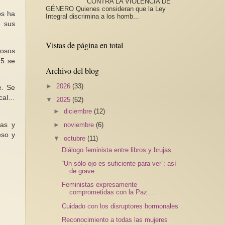
CONTRA LA VIOLENCIA DE
GÉNERO Quienes consideran que la Ley
os ha
Integral discrimina a los homb...
n sus
Vistas de página en total
rosos
15 se
Archivo del blog
►
2026
(33)
e. Se
ical…
▼
2025
(62)
►
diciembre
(12)
►
noviembre
(6)
ias y
eso y
▼
octubre
(11)
Diálogo feminista entre libros y brujas
“Un sólo ojo es suficiente para ver”: así
de grave...
Feministas expresamente
comprometidas con la Paz. ...
Cuidado con los disruptores hormonales
Reconocimiento a todas las mujeres