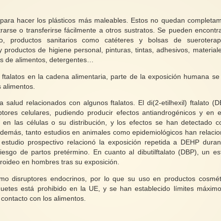
para hacer los plásticos más maleables. Estos no quedan completa
ltrarse o transferirse fácilmente a otros sustratos. Se pueden encontr
o, productos sanitarios como catéteres y bolsas de suerotera
 productos de higiene personal, pinturas, tintas, adhesivos, material
s de alimentos, detergentes…
ftalatos en la cadena alimentaria, parte de la exposición humana se
s alimentos.
alud relacionados con algunos ftalatos. El di(2-etilhexil) ftalato (
ptores celulares, pudiendo producir efectos antiandrogénicos y en e
 en las células o su distribución, y los efectos se han detectado c
 Además, tanto estudios en animales como epidemiológicos han relaci
 estudio prospectivo relacionó la exposición repetida a DEHP duran
sgo de partos pretérmino. En cuanto al dibutilftalato (DBP), un es
tiroideo en hombres tras su exposición.
como disruptores endocrinos, por lo que su uso en productos cosmét
guetes está prohibido en la UE, y se han establecido límites máxim
 contacto con los alimentos.