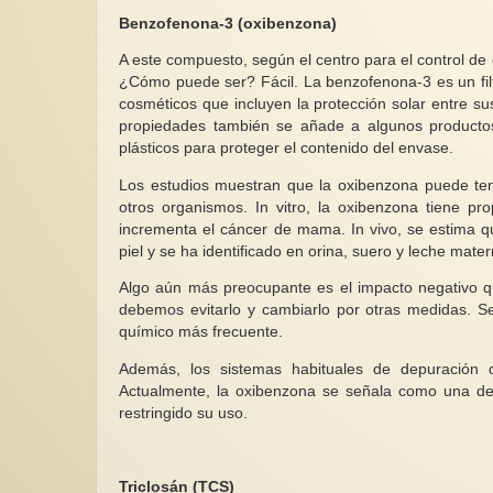
Benzofenona-3 (oxibenzona)
A este compuesto, según el centro para el control d
¿Cómo puede ser? Fácil. La benzofenona-3 es un filt
cosméticos que incluyen la protección solar entre s
propiedades también se añade a algunos productos
plásticos para proteger el contenido del envase.
Los estudios muestran que la oxibenzona puede ten
otros organismos. In vitro, la oxibenzona tiene pr
incrementa el cáncer de mama. In vivo, se estima q
piel y se ha identificado en orina, suero y leche mater
Algo aún más preocupante es el impacto negativo qu
debemos evitarlo y cambiarlo por otras medidas. Se
químico más frecuente.
Además, los sistemas habituales de depuración 
Actualmente, la oxibenzona se señala como una de 
restringido su uso.
Triclosán (TCS)