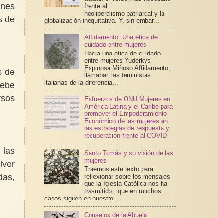
ones
frente al
neoliberalismo patriarcal y la
s de
globalización inequitativa. Y, sin embar...
Affidamento: Una ética de
cuidado entre mujeres
Hacia una ética de cuidado
entre mujeres Yuderkys
Espinosa Miñoso Affidamento,
s de
llamaban las feministas
italianas de la diferencia...
debe
rsos
Esfuerzos de ONU Mujeres en
América Latina y el Caribe para
promover el Empoderamiento
Económico de las mujeres en
las estrategias de respuesta y
recuperación frente al COVID
 las
Santo Tomás y su visión de las
mujeres
lver
Traemos este texto para
das,
reflexionar sobre los mensajes
que la Iglesia Católica nos ha
trasmitido , que en muchos
casos siguen en nuestro ...
Consejos de la Abuela