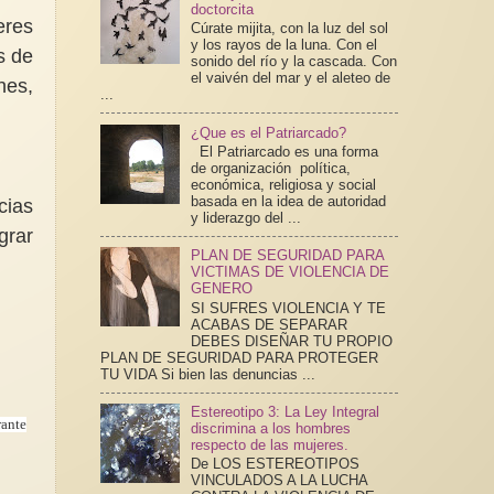
doctorcita
eres
Cúrate mijita, con la luz del sol
y los rayos de la luna. Con el
s de
sonido del río y la cascada. Con
el vaivén del mar y el aleteo de
nes,
...
¿Que es el Patriarcado?
El Patriarcado es una forma
de organización política,
económica, religiosa y social
basada en la idea de autoridad
cias
y liderazgo del ...
grar
PLAN DE SEGURIDAD PARA
VICTIMAS DE VIOLENCIA DE
GENERO
SI SUFRES VIOLENCIA Y TE
ACABAS DE SEPARAR
DEBES DISEÑAR TU PROPIO
PLAN DE SEGURIDAD PARA PROTEGER
TU VIDA Si bien las denuncias ...
Estereotipo 3: La Ley Integral
rante
discrimina a los hombres
respecto de las mujeres.
De LOS ESTEREOTIPOS
VINCULADOS A LA LUCHA