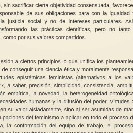
 sin sacrificar cierta objetividad consensuada, favorece
sponsable de sus obligaciones para con la igualdad 
a justicia social y no de intereses particulares. Así
sformando las prácticas científicas, pero no tanto
s, como por sus valores compartidos.
Feminidad ???
Mujeres migrantes (2
“La feminidad no es un espacio
aparte con posibilidades de
El problema de la m
igualdad o de autogestión, es
femenina tiene much
ión a ciertos principios lo que unifica los planteamie
una...
una de ellas es la vi
ea de conseguir una ciencia ética y moralmente responsa
tudes epistémicas feministas (alternativos a los val
7, a saber, precisión, simplicidad, consistencia, amplit
ón empírica, la novedad, la heterogeneidad ontológica
 necesidades humanas y la difusión del poder. Virtudes 
en su valor aisladamente, sino al ser asumidas de ma
ocupaciones del feminismo a aplicar en todo el proceso d
ma, la conformación del equipo de trabajo, el proceso