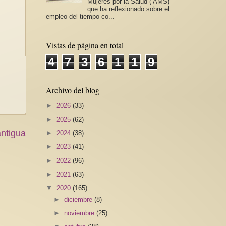
Mujeres por la Salud ( AMS)
que ha reflexionado sobre el
empleo del tiempo co...
Vistas de página en total
4
7
3
6
1
1
9
Archivo del blog
►
2026
(33)
►
2025
(62)
ntigua
►
2024
(38)
►
2023
(41)
►
2022
(96)
►
2021
(63)
▼
2020
(165)
►
diciembre
(8)
►
noviembre
(25)