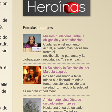
ción
a de
9.
Entradas populares
Mujeres cuidadoras: entre la
bido
obligación y la satisfacción
tada
Cuidar es en el momento
actual, el verbo más necesario
 sin
frente al
neoliberalismo patriarcal y la
globalización inequitativa. Y, sin embar...
e el
La Soledad y la Desolación, por
Marcela Lagarde
Nos han enseñado a tener
miedo a la libertad; miedo a
tomar decisiones, miedo a la
elle
soledad. El miedo a la soledad
 del
es un gran impediment...
Affidamento: Una ética de
cuidado entre mujeres
s de
Hacia una ética de cuidado
entre mujeres Yuderkys