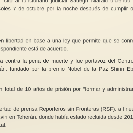
 citó al funcionario judicial Sadegh Niaraki diciendo
oles 7 de octubre por la noche después de cumplir 
Sobre los aportes de Galilea
Cuidado con los disr
n libertad en base a una ley que permite que se con
Libertad Fausto
hormonales
rrespondiente está de acuerdo.
La obra de Galilea Libertad
Los disruptores ho
Fausto, especialmente en el
cosméticos son sus
a contra la pena de muerte y fue portavoz del Centr
contexto de Mujer del
químicas como para
Mediterráneo en...
ftalatos y...
n, fundado por la premio Nobel de la Paz Shirin Eb
otal de 10 años de prisión por “formar y administra
bertad de prensa Reporteros sin Fronteras (RSF), a fine
 Evin en Teherán, donde había estado recluida desde 201
al.