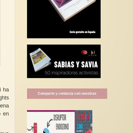
i ha
Comparte y contacta con nosotras
ghts
pena
o en