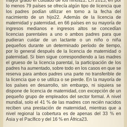
mayor grado el cuidado de los niños22. En 2013, en por
lo menos 79 países se ofrecía algún tipo de licencia que
los padres podían utilizar en torno a la fecha del
nacimiento de un hijo22. Además de la licencia de
maternidad y paternidad, en 66 países en su mayoría de
ingresos medianos e ingresos altos se concedían
licencias parentales a uno o ambos padres para que
pudieran cuidar de un lactante o un niño o niña
pequeños durante un determinado período de tiempo,
por lo general después de la licencia de maternidad o
paternidad. Si bien sigue correspondiendo a las madres
el grueso de la licencia parental, la participación de los
padres ha aumentado, sobre todo en los casos en que se
reserva para ambos padres una parte no transferible de
la licencia que o se utiliza o se pierde. En la mayoría de
los países en desarrollo, sin embargo, ni siquiera se
dispone de licencia de maternidad, con excepción de un
pequeño grupo de empleados del sector formal. A nivel
mundial, solo el 41 % de las madres con recién nacidos
reciben una prestación de maternidad, mientras que a
nivel regional la cobertura es de apenas del 33 % en
Asia y el Pacífico y del 16 % en África23.