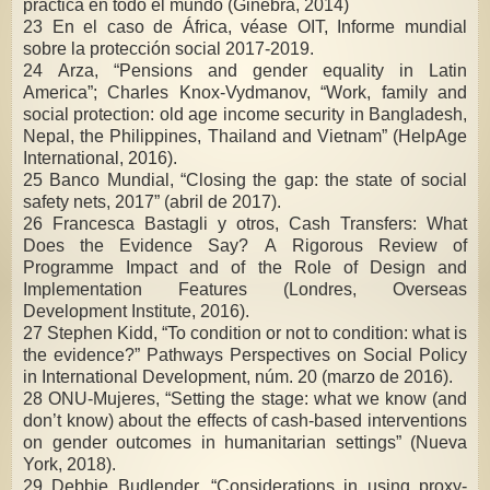
práctica en todo el mundo (Ginebra, 2014)
23 En el caso de África, véase OIT, Informe mundial
sobre la protección social 2017-2019.
24 Arza, “Pensions and gender equality in Latin
America”; Charles Knox-Vydmanov, “Work, family and
social protection: old age income security in Bangladesh,
Nepal, the Philippines, Thailand and Vietnam” (HelpAge
International, 2016).
25 Banco Mundial, “Closing the gap: the state of social
safety nets, 2017” (abril de 2017).
26 Francesca Bastagli y otros, Cash Transfers: What
Does the Evidence Say? A Rigorous Review of
Programme Impact and of the Role of Design and
Implementation Features (Londres, Overseas
Development Institute, 2016).
27 Stephen Kidd, “To condition or not to condition: what is
the evidence?” Pathways Perspectives on Social Policy
in International Development, núm. 20 (marzo de 2016).
28 ONU-Mujeres, “Setting the stage: what we know (and
don’t know) about the effects of cash-based interventions
on gender outcomes in humanitarian settings” (Nueva
York, 2018).
29 Debbie Budlender, “Considerations in using proxy-