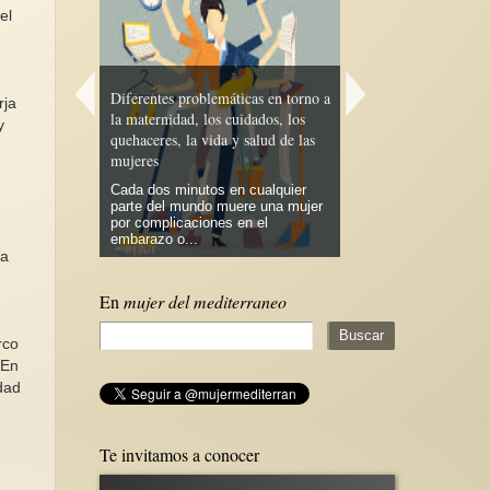
el
Diferentes problemáticas en torno a
rja
la maternidad, los cuidados, los
y
quehaceres, la vida y salud de las
Antagonismos feminist
mujeres
para la cuarta ola (2)
Cada dos minutos en cualquier
Como sabemos, actu
parte del mundo muere una mujer
no se puede hablar de
por complicaciones en el
como un concepto úni
embarazo o...
un...
la
En
mujer del mediterraneo
rco
 En
idad
Te invitamos a conocer