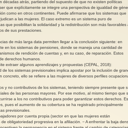
n décadas atrás, partiendo del supuesto de que no existen políticas
ser que explícitamente se integre una perspectiva de igualdad de géne
ión como en otros continentes. Puede afirmarse que los sistemas que
erjudican a las mujeres. El caso extremo es un sistema puro de
as que posibilitan la solidaridad y la redistribución son más favorables 
tos de sus prestaciones.
ias de más larga data permiten llegar a la conclusión siguiente: en
nte en los sistemas de pensiones, donde se maneja una cantidad de
nismos de rendición de cuentas y, en su caso, de reparación. Estos
s de derechos humanos.
te extraer algunos aprendizajes y propuestas (CEPAL, 2018):
dad de los sistemas previsionales implica apostar por la inclusión de gra
 concreto, ello se refiere a las mujeres de diversos perfiles ocupacion
ivos y no contributivos de los sistemas, teniendo siempre presente que s
ciales de las personas mayores. Por ese motivo, al mismo tiempo que 
urrirse a los no contributivos para poder garantizar estos derechos. E
s, pues el aumento de su cobertura se ha registrado principalmente
as previsionales.
abajadores por cuenta propia (sector en que las mujeres están
e obligatoriedad progresiva en la afiliación. − A enfrentar la baja den
ncentiven la permanencia en el sistema frente al cambio de categoría