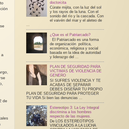
doctorcita
to
Cúrate mijita, con la luz del sol
ución
y los rayos de la luna. Con el
sonido del río y la cascada. Con
el vaivén del mar y el aleteo de
...
 se
¿Que es el Patriarcado?
El Patriarcado es una forma
de organización política,
económica, religiosa y social
basada en la idea de autoridad
 a
y liderazgo del ...
PLAN DE SEGURIDAD PARA
VICTIMAS DE VIOLENCIA DE
argo,
GENERO
rse
SI SUFRES VIOLENCIA Y TE
o,
ACABAS DE SEPARAR
DEBES DISEÑAR TU PROPIO
PLAN DE SEGURIDAD PARA PROTEGER
TU VIDA Si bien las denuncias ...
2 de
Estereotipo 3: La Ley Integral
discrimina a los hombres
respecto de las mujeres.
tales
De LOS ESTEREOTIPOS
a
VINCULADOS A LA LUCHA