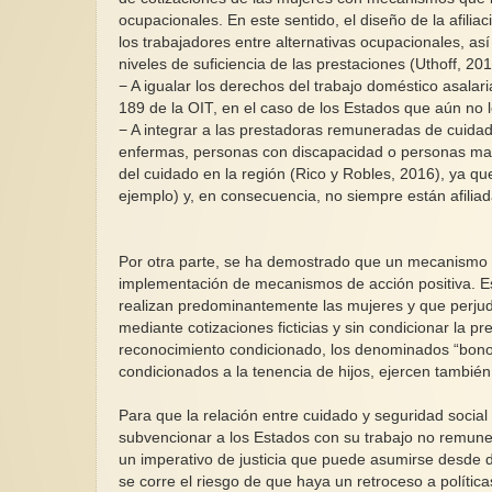
ocupacionales. En este sentido, el diseño de la afilia
los trabajadores entre alternativas ocupacionales, as
niveles de suficiencia de las prestaciones (Uthoff, 201
− A igualar los derechos del trabajo doméstico asalar
189 de la OIT, en el caso de los Estados que aún no 
− A integrar a las prestadoras remuneradas de cuidad
enfermas, personas con discapacidad o personas mayor
del cuidado en la región (Rico y Robles, 2016), ya que
ejemplo) y, en consecuencia, no siempre están afilia
Por otra parte, se ha demostrado que un mecanismo e
implementación de mecanismos de acción positiva. 
realizan predominantemente las mujeres y que perjud
mediante cotizaciones ficticias y sin condicionar la pre
reconocimiento condicionado, los denominados “bonos
condicionados a la tenencia de hijos, ejercen también 
Para que la relación entre cuidado y seguridad social
subvencionar a los Estados con su trabajo no remuner
un imperativo de justicia que puede asumirse desde d
se corre el riesgo de que haya un retroceso a política