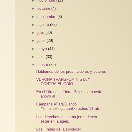
►
noviembre
(12)
►
octubre
(4)
►
septiembre
(8)
►
agosto
(23)
►
julio
(30)
►
junio
(29)
►
mayo
(41)
►
abril
(33)
▼
marzo
(39)
Hablemos de los prostituidores y puteros
VERONA TRANSFEMINISTA Y
CONTRA EL ODIO
En el Día de la Tierra Palestina nuestro
apoyo al ...
Campaña #ParaCuando
#EmpleoHogarconDerechos #Trab...
Los derechos de las mujeres deben
estar en la agen...
Los límites de la sororidad