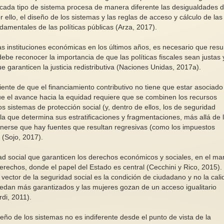
 cada tipo de sistema procesa de manera diferente las desigualdades d
r ello, el diseño de los sistemas y las reglas de acceso y cálculo de las
damentales de las políticas públicas (Arza, 2017).
Reconocimiento a todas las mujeres
s instituciones económicas en los últimos años, es necesario que resu
participantes en el campamento de
ebe reconocer la importancia de que las políticas fiscales sean justas 
Bruselas en apoyo de la causa
ue garanticen la justicia redistributiva (Naciones Unidas, 2017a).
Palestina
Nos sumamos al Ateneo
ente de que el financiamiento contributivo no tiene que estar asociado
Republicano de Zaragoza para
Por la Paz ¡¡
ue el avance hacia la equidad requiere que se combinen los recursos
expresar nuestro profundo
los sistemas de protección social (y, dentro de ellos, los de seguridad
agradecimiento a...
 la que determina sus estratificaciones y fragmentaciones, más allá de 
nerse que hay fuentes que resultan regresivas (como los impuestos
 (Sojo, 2017).
ad social que garanticen los derechos económicos y sociales, en el ma
derechos, donde el papel del Estado es central (Cecchini y Rico, 2015).
vector de la seguridad social es la condición de ciudadano y no la cal
uedan más garantizados y las mujeres gozan de un acceso igualitario
di, 2011).
ño de los sistemas no es indiferente desde el punto de vista de la