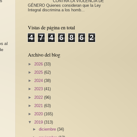
CONTRA LA VIOLENCIA DE
os
GÉNERO Quienes consideran que la Ley
Integral discrimina a los homb...
Vistas de página en total
4
7
4
6
8
6
2
s al
de
Archivo del blog
►
2026
(33)
►
2025
(62)
►
2024
(38)
►
2023
(41)
►
2022
(96)
►
2021
(63)
►
2020
(165)
▼
2019
(313)
►
diciembre
(34)