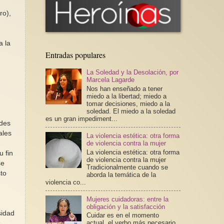
ro),
a la
Entradas populares
La Soledad y la Desolación, por
Marcela Lagarde
Nos han enseñado a tener
miedo a la libertad; miedo a
tomar decisiones, miedo a la
soledad. El miedo a la soledad
es un gran impediment...
ndes
ales
La violencia estética: otra forma
de violencia contra la mujer
La violencia estética: otra forma
u fin
de violencia contra la mujer
se
Tradicionalmente cuando se
sto
aborda la temática de la
violencia co...
Mujeres cuidadoras: entre la
obligación y la satisfacción
sidad
Cuidar es en el momento
actual, el verbo más necesario
s