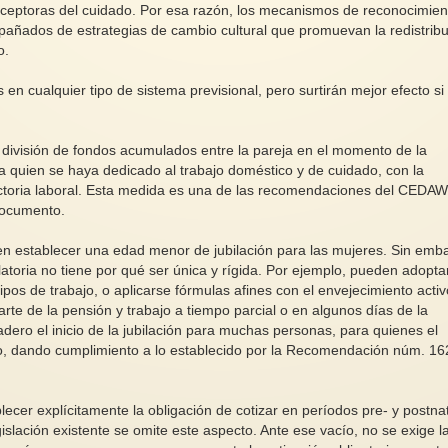
ceptoras del cuidado. Por esa razón, los mecanismos de reconocimien
añados de estrategias de cambio cultural que promuevan la redistrib
o.
en cualquier tipo de sistema previsional, pero surtirán mejor efecto si
 división de fondos acumulados entre la pareja en el momento de la
 quien se haya dedicado al trabajo doméstico y de cuidado, con la
ectoria laboral. Esta medida es una de las recomendaciones del CEDAW
 documento.
n establecer una edad menor de jubilación para las mujeres. Sin emb
atoria no tiene por qué ser única y rígida. Por ejemplo, pueden adopta
pos de trabajo, o aplicarse fórmulas afines con el envejecimiento activ
arte de la pensión y trabajo a tiempo parcial o en algunos días de la
ero el inicio de la jubilación para muchas personas, para quienes el
aso, dando cumplimiento a lo establecido por la Recomendación núm. 16
lecer explícitamente la obligación de cotizar en períodos pre- y postna
gislación existente se omite este aspecto. Ante ese vacío, no se exige l