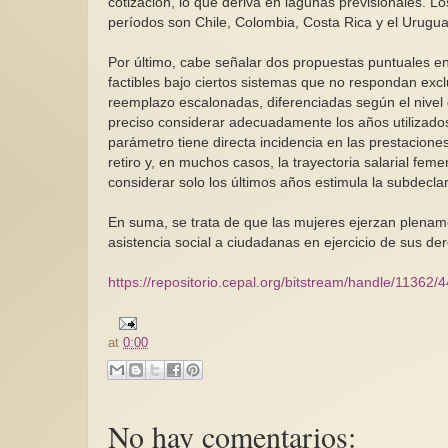
cotización, lo que deriva en lagunas previsionales. 
períodos son Chile, Colombia, Costa Rica y el Urugua
Por último, cabe señalar dos propuestas puntuales en
factibles bajo ciertos sistemas que no respondan exclu
reemplazo escalonadas, diferenciadas según el nivel 
preciso considerar adecuadamente los años utilizados
parámetro tiene directa incidencia en las prestacione
retiro y, en muchos casos, la trayectoria salarial fe
considerar solo los últimos años estimula la subdecla
En suma, se trata de que las mujeres ejerzan plename
asistencia social a ciudadanas en ejercicio de sus d
https://repositorio.cepal.org/bitstream/handle/1136
at
0:00
No hay comentarios: