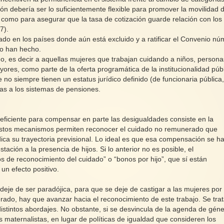
ción debería ser lo suficientemente flexible para promover la movilidad 
í como para asegurar que la tasa de cotización guarde relación con los
7).
iado en los países donde aún está excluido y a ratificar el Convenio nú
lo han hecho.
o, es decir a aquellas mujeres que trabajan cuidando a niños, persona
es, como parte de la oferta programática de la institucionalidad púb
 no siempre tienen un estatus jurídico definido (de funcionaria pública
das a los sistemas de pensiones.
ficiente para compensar en parte las desigualdades consiste en la
Estos mecanismos permiten reconocer el cuidado no remunerado que
ica su trayectoria previsional. Lo ideal es que esa compensación se h
stación a la presencia de hijos. Si lo anterior no es posible, el
 de reconocimiento del cuidado” o “bonos por hijo”, que sí están
un efecto positivo.
 deje de ser paradójica, para que se deje de castigar a las mujeres por
ado, hay que avanzar hacia el reconocimiento de este trabajo. Se tra
istintos abordajes. No obstante, si se desvincula de la agenda de géne
s maternalistas, en lugar de políticas de igualdad que consideren los