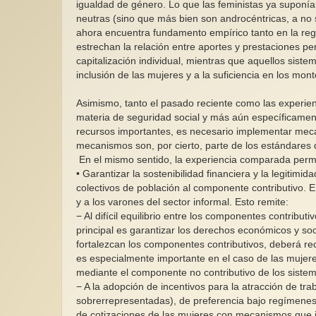
igualdad de género. Lo que las feministas ya suponía
neutras (sino que más bien son androcéntricas, a no 
ahora encuentra fundamento empírico tanto en la reg
estrechan la relación entre aportes y prestaciones p
capitalización individual, mientras que aquellos sistem
inclusión de las mujeres y a la suficiencia en los mon
Asimismo, tanto el pasado reciente como las experienc
materia de seguridad social y más aún específicame
recursos importantes, es necesario implementar meca
mecanismos son, por cierto, parte de los estándare
En el mismo sentido, la experiencia comparada permi
• Garantizar la sostenibilidad financiera y la legitimi
colectivos de población al componente contributivo. En
y a los varones del sector informal. Esto remite:
− Al difícil equilibrio entre los componentes contribut
principal es garantizar los derechos económicos y so
fortalezcan los componentes contributivos, deberá rec
es especialmente importante en el caso de las mujere
mediante el componente no contributivo de los sistem
− A la adopción de incentivos para la atracción de tr
sobrerrepresentadas), de preferencia bajo regímenes d
de cotizaciones de las mujeres con mecanismos que i