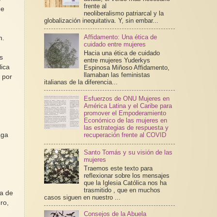
frente al
de
neoliberalismo patriarcal y la
globalización inequitativa. Y, sin embar...
Affidamento: Una ética de
m.
cuidado entre mujeres
Hacia una ética de cuidado
s
entre mujeres Yuderkys
lica
Espinosa Miñoso Affidamento,
llamaban las feministas
, por
italianas de la diferencia...
Esfuerzos de ONU Mujeres en
América Latina y el Caribe para
promover el Empoderamiento
Económico de las mujeres en
las estrategias de respuesta y
recuperación frente al COVID
aga
Santo Tomás y su visión de las
mujeres
Traemos este texto para
reflexionar sobre los mensajes
que la Iglesia Católica nos ha
trasmitido , que en muchos
ta de
casos siguen en nuestro ...
ro,
Consejos de la Abuela