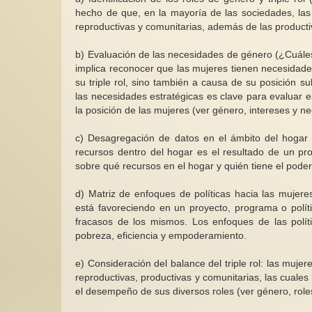
hecho de que, en la mayoría de las sociedades, las m
reproductivas y comunitarias, además de las productiva
b) Evaluación de las necesidades de género (¿Cuáles
implica reconocer que las mujeres tienen necesidade
su triple rol, sino también a causa de su posición s
las necesidades estratégicas es clave para evaluar e
Leyendo el amor
la posición de las mujeres (ver género, intereses y n
Liberarnos del mit
romántico implica d
c) Desagregación de datos en el ámbito del hogar
en que somos la m
recursos dentro del hogar es el resultado de un pro
de...
sobre qué recursos en el hogar y quién tiene el poder
d) Matriz de enfoques de políticas hacia las mujere
está favoreciendo en un proyecto, programa o políti
fracasos de los mismos. Los enfoques de las políti
pobreza, eficiencia y empoderamiento.
e) Consideración del balance del triple rol: las muj
reproductivas, productivas y comunitarias, las cuales 
el desempeño de sus diversos roles (ver género, role