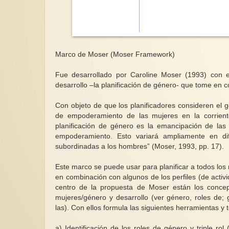
Marco de Moser (Moser Framework)
Fue desarrollado por Caroline Moser (1993) con e
desarrollo –la planificación de género- que tome en 
Con objeto de que los planificadores consideren el
de empoderamiento de las mujeres en la corriente
planificación de género es la emancipación de las
empoderamiento. Esto variará ampliamente en di
subordinadas a los hombres” (Moser, 1993, pp. 17).
Este marco se puede usar para planificar a todos los n
en combinación con algunos de los perfiles (de activ
centro de la propuesta de Moser están los concept
mujeres/género y desarrollo (ver género, roles de; 
las). Con ellos formula las siguientes herramientas y
a) Identificación de los roles de género y triple ro