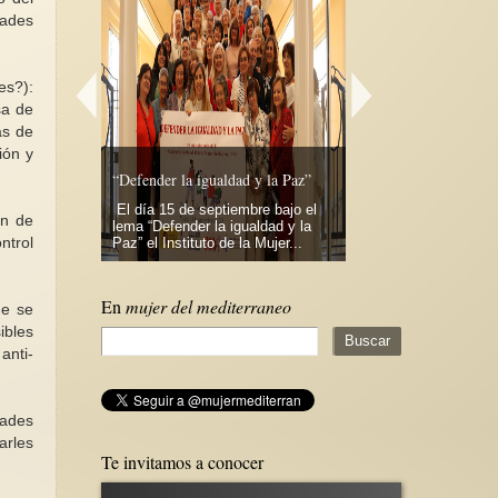
dades
es?):
sa de
as de
ión y
smo de
 (2)
“Defender la igualdad y la Paz”
Razones para votar iz
lítica de las
El día 15 de septiembre bajo el
Traemos este texto 
ón de
derada por
lema “Defender la igualdad y la
voto a la izquierda en
ntrol
 realizó...
Paz” el Instituto de la Mujer...
inminentes elecciones
En
mujer del mediterraneo
ue se
ibles
anti-
dades
arles
Te invitamos a conocer