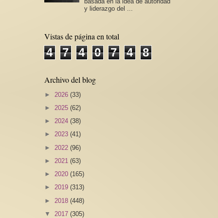
basada en la idea de autoridad
y liderazgo del ...
Vistas de página en total
4
7
4
0
7
4
8
Archivo del blog
►
2026
(33)
►
2025
(62)
►
2024
(38)
►
2023
(41)
►
2022
(96)
►
2021
(63)
►
2020
(165)
►
2019
(313)
►
2018
(448)
▼
2017
(305)