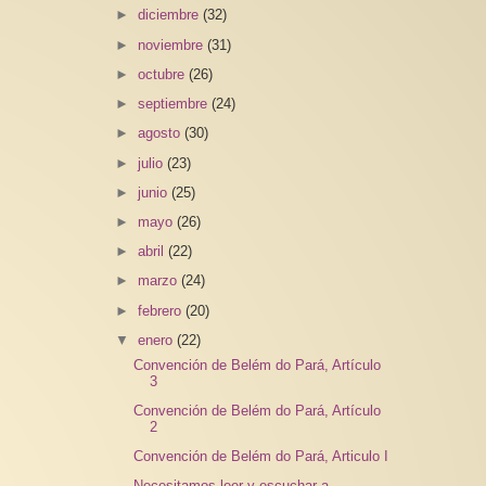
►
diciembre
(32)
►
noviembre
(31)
►
octubre
(26)
►
septiembre
(24)
►
agosto
(30)
►
julio
(23)
►
junio
(25)
►
mayo
(26)
►
abril
(22)
►
marzo
(24)
►
febrero
(20)
▼
enero
(22)
Convención de Belém do Pará, Artículo
3
Convención de Belém do Pará, Artículo
2
Convención de Belém do Pará, Articulo I
Necesitamos leer y escuchar a