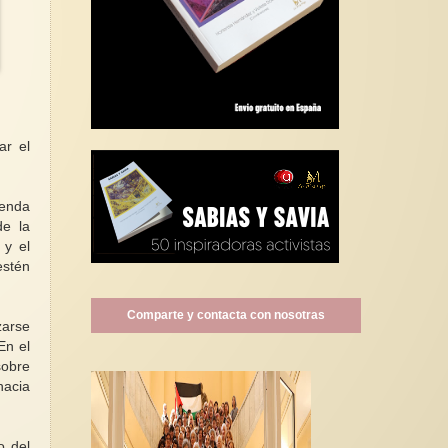
ar el
genda
de la
 y el
estén
Comparte y contacta con nosotras
zarse
En el
sobre
hacia
o del