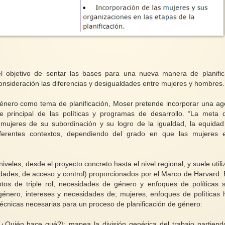
l objetivo de sentar las bases para una nueva manera de planific
consideración las diferencias y desigualdades entre mujeres y hombres.
 género como tema de planificación, Moser pretende incorporar una a
 principal de las políticas y programas de desarrollo. “La meta 
 mujeres de su subordinación y su logro de la igualdad, la equidad
ferentes contextos, dependiendo del grado en que las mujeres 
iveles, desde el proyecto concreto hasta el nivel regional, y suele utili
idades, de acceso y control) proporcionados por el Marco de Harvard. 
os de triple rol, necesidades de género y enfoques de políticas 
género, intereses y necesidades de; mujeres, enfoques de políticas 
 técnicas necesarias para un proceso de planificación de género:
l (¿Quién hace qué?): mapea la división genérica del trabajo partiend