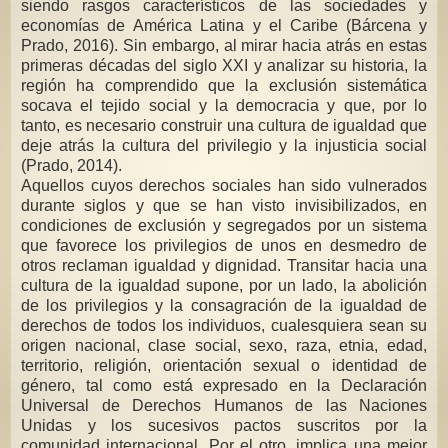
siendo rasgos característicos de las sociedades y
economías de América Latina y el Caribe (Bárcena y
Prado, 2016). Sin embargo, al mirar hacia atrás en estas
primeras décadas del siglo XXI y analizar su historia, la
región ha comprendido que la exclusión sistemática
socava el tejido social y la democracia y que, por lo
tanto, es necesario construir una cultura de igualdad que
deje atrás la cultura del privilegio y la injusticia social
(Prado, 2014).
Aquellos cuyos derechos sociales han sido vulnerados
durante siglos y que se han visto invisibilizados, en
condiciones de exclusión y segregados por un sistema
que favorece los privilegios de unos en desmedro de
otros reclaman igualdad y dignidad. Transitar hacia una
cultura de la igualdad supone, por un lado, la abolición
de los privilegios y la consagración de la igualdad de
derechos de todos los individuos, cualesquiera sean su
origen nacional, clase social, sexo, raza, etnia, edad,
territorio, religión, orientación sexual o identidad de
género, tal como está expresado en la Declaración
Universal de Derechos Humanos de las Naciones
Unidas y los sucesivos pactos suscritos por la
comunidad internacional. Por el otro, implica una mejor