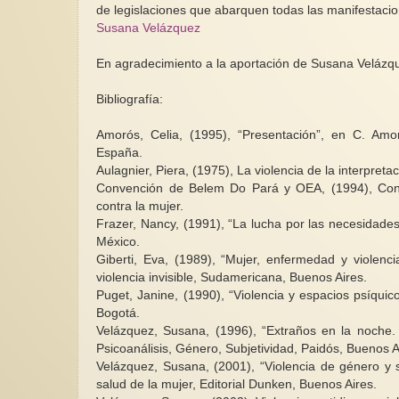
de legislaciones que abarquen todas las manifestacio
Susana Velázquez
En agradecimiento a la aportación de Susana Velázqu
Bibliografía:
Amorós, Celia, (1995), “Presentación”, en C. Amor
España.
Aulagnier, Piera, (1975), La violencia de la interpret
Convención de Belem Do Pará y OEA, (1994), Conven
contra la mujer.
Frazer, Nancy, (1991), “La lucha por las necesidade
México.
Giberti, Eva, (1989), “Mujer, enfermedad y violenc
violencia invisible, Sudamericana, Buenos Aires.
Puget, Janine, (1990), “Violencia y espacios psíqui
Bogotá.
Velázquez, Susana, (1996), “Extraños en la noche. 
Psicoanálisis, Género, Subjetividad, Paidós, Buenos 
Velázquez, Susana, (2001), “Violencia de género y s
salud de la mujer, Editorial Dunken, Buenos Aires.