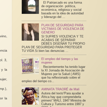
El Patriarcado es una forma
de organización política,
económica, religiosa y social
basada en la idea de autoridad
y liderazgo del ...
PLAN DE SEGURIDAD PARA
VICTIMAS DE VIOLENCIA DE
GENERO
vino,
SI SUFRES VIOLENCIA Y TE
ACABAS DE SEPARAR
DEBES DISEÑAR TU PROPIO
PLAN DE SEGURIDAD PARA PROTEGER
encia
TU VIDA Si bien las denuncias ...
El empleo del tiempo y las
l. 3,
mujeres
Recientemente ha tenido lugar
 y la
la XI Jornada de Asociación de
Mujeres por la Salud ( AMS)
que ha reflexionado sobre el
ujer,
empleo del tiempo co...
mp.),
AMlNATA TRAORÉ de Malí
Autora del texto“Para ayudar a
África hay que comprenderla
or la
primero” MALÍ, 1947 Ministra de
Cultura y Turismo entre 1997 y