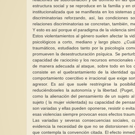
estructura social y se reproduce en la familia y en o
institucionalizada que se manifiesta en los sistemas 
discriminatorias reforzando, así, las condiciones s
relaciones discriminatorias se concretan, también, m
Y esto es así porque el paradigma de la violencia si
Estos violentamientos al género suelen afectar la vi
psicológicos a corto, mediano y largo plazo. ¿Cuá
traumáticos, estudiados tanto por la psicología co
promueven la desestructuración psíquica. Se perturb
capacidad de raciocinio y los recursos emocionales
de manera adecuada al ataque, sobre todo en los ca
consiste en el quebrantamiento de la identidad q
comportamiento coercitivo e irracional que exige s
agresor. Es así que suele restringirse la posibi
reduciéndoseles la autonomía y la libertad. (Puget
como la alienación del pensamiento de un sujeto al
sujeto ( la mujer violentada) su capacidad de pensa
son variadas y ellas pueden oponerse, resistir o evita
esas violencias siempre provocan esos efectos traum
Las variadas y severas consecuencias sociales, cu
evidencia la necesidad de que no se distorsionen ni 
que contempla la convención citada. El efecto inmed