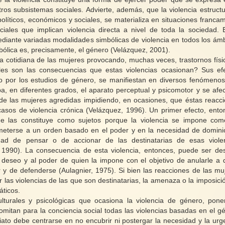
tros subsistemas sociales. Advierte, además, que la violencia estructu
políticos, económicos y sociales, se materializa en situaciones franca
ociales que implican violencia directa a nivel de toda la sociedad. 
ediante variadas modalidades simbólicas de violencia en todos los ámb
mbólica es, precisamente, el género (Velázquez, 2001).
da cotidiana de las mujeres provocando, muchas veces, trastornos físi
les son las consecuencias que estas violencias ocasionan? Sus ef
mo por los estudios de género, se manifiestan en diversos fenómeno
a, en diferentes grados, el aparato perceptual y psicomotor y se afec
 de las mujeres agredidas impidiendo, en ocasiones, que éstas reacc
sos de violencia crónica (Velázquez, 1996). Un primer efecto, ento
ue las constituye como sujetos porque la violencia se impone co
ometerse a un orden basado en el poder y en la necesidad de domini
lidad de pensar o de accionar de las destinatarias de esas viole
, 1990). La consecuencia de esta violencia, entonces, puede ser des
 deseo y al poder de quien la impone con el objetivo de anularle a 
r y de defenderse (Aulagnier, 1975). Si bien las reacciones de las mu
r las violencias de las que son destinatarias, la amenaza o la imposici
áticos.
lturales y psicológicas que ocasiona la violencia de género, pon
omitan para la conciencia social todas las violencias basadas en el g
iato debe centrarse en no encubrir ni postergar la necesidad y la urg