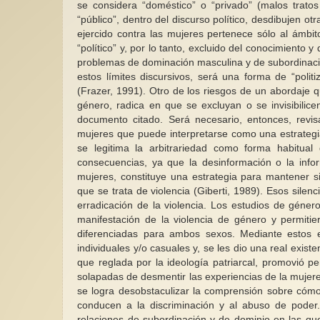
se considera “doméstico” o “privado” (malos tratos
“público”, dentro del discurso político, desdibujen o
ejercido contra las mujeres pertenece sólo al ámbit
“político” y, por lo tanto, excluido del conocimiento 
problemas de dominación masculina y de subordinaci
estos límites discursivos, será una forma de “poli
(Frazer, 1991). Otro de los riesgos de un abordaje 
género, radica en que se excluyan o se invisibilice
documento citado. Será necesario, entonces, revisar
mujeres que puede interpretarse como una estrategi
se legitima la arbitrariedad como forma habitual
consecuencias, ya que la desinformación o la info
mujeres, constituye una estrategia para mantener si
que se trata de violencia (Giberti, 1989). Esos silenc
erradicación de la violencia. Los estudios de géner
manifestación de la violencia de género y permitier
diferenciadas para ambos sexos. Mediante estos es
individuales y/o casuales y, se les dio una real exis
que reglada por la ideología patriarcal, promovió
solapadas de desmentir las experiencias de la mujere
se logra desobstaculizar la comprensión sobre cómo 
conducen a la discriminación y al abuso de poder.
relaciones de subordinación y de dominio en las que