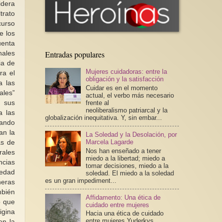
idera
trato
curso
e los
uenta
Entradas populares
nales
ia de
Mujeres cuidadoras: entre la
ra el
obligación y la satisfacción
a las
Cuidar es en el momento
ales”
actual, el verbo más necesario
e sus
frente al
neoliberalismo patriarcal y la
a las
globalización inequitativa. Y, sin embar...
zando
an la
La Soledad y la Desolación, por
Marcela Lagarde
as de
Nos han enseñado a tener
rales
miedo a la libertad; miedo a
ncias
tomar decisiones, miedo a la
iedad
soledad. El miedo a la soledad
es un gran impediment...
neras
mbién
Affidamento: Una ética de
o que
cuidado entre mujeres
igina
Hacia una ética de cuidado
entre mujeres Yuderkys
en la