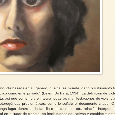
conducta basada en su género, que cause muerte, daño o sufrimiento fí
úblico como en el privado” (Belém Do Pará, 1994). La definición de viol
 Es así que contempla e integra todas las manifestaciones de violenci
 heterogéneas problemáticas, como lo señala el documento citado. O
tenga lugar dentro de la familia o en cualquier otra relación interperso
al en el lugar de trabajo, en instituciones educativas y establecimient