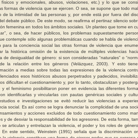
 físicos y emocionales, abusos, violaciones, etc.) y lo que se cons
tras formas de violencia que se ejercen. O sea, se supone que todo mal
o de la intimidad de las personas y, por ende está por fuera del dis
y del debate público. De este modo, se reafirma el pertinaz silencio sobr
ón femenina en todos los ámbitos sociales. Un planteo que tome en c
tizar”, o sea, de hacer públicos, los problemas supuestamente perso
que contemple sólo algunas problemáticas cuando se habla de violenc
n para la conciencia social las otras formas de violencia que enume
 la histórica omisión de la existencia de múltiples violencias haci
a de desigualdad de género: si son consideradas “naturales” o “norm
 de la relación entre los géneros (Velázquez, 2003). Y esto tien
rmación a medias sobre todas las expresiones de la violencia contr
lenciados esos históricos abusos perpetrados y padecidos, invisibili
ios dificultan el cuestionamiento y, por lo tanto, obstaculizan y posterg
o y el feminismo posibilitaron poner en evidencia las diferentes form
on identificarlas y vincularlas con pautas genéricas sociales y cultu
tudios e investigaciones se evitó reducir las violencias a experie
tencia social. Es así como se logra denunciar la complicidad de una soc
 pensamientos y acciones excluidos de todo cuestionamiento como ma
s y de desviar la responsabilidad de los agresores. De esta forma, ta
se articulan y entrelazan la violencia, el poder y los roles de géner
 En este sentido, Weinstein (1991) señala que la discriminación or
 la violencia constituye una forma de ejercer poder que se expresa 