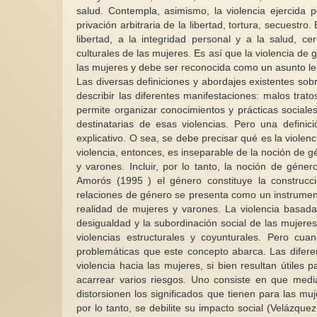
salud. Contempla, asimismo, la violencia ejercida p
privación arbitraria de la libertad, tortura, secuestr
libertad, a la integridad personal y a la salud, c
culturales de las mujeres. Es así que la violencia de
las mujeres y debe ser reconocida como un asunto l
Las diversas definiciones y abordajes existentes sob
describir las diferentes manifestaciones: malos trato
permite organizar conocimientos y prácticas sociales
destinatarias de esas violencias. Pero una defini
explicativo. O sea, se debe precisar qué es la viole
violencia, entonces, es inseparable de la noción de g
y varones. Incluir, por lo tanto, la noción de géne
Amorós (1995 ) el género constituye la construcci
relaciones de género se presenta como un instrumento 
realidad de mujeres y varones. La violencia basada 
desigualdad y la subordinación social de las mujere
violencias estructurales y coyunturales. Pero cua
problemáticas que este concepto abarca. Las diferen
violencia hacia las mujeres, si bien resultan útiles 
acarrear varios riesgos. Uno consiste en que medi
distorsionen los significados que tienen para las muj
por lo tanto, se debilite su impacto social (Velázquez