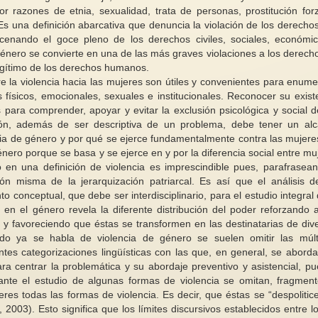
or razones de etnia, sexualidad, trata de personas, prostitución for
o. Es una definición abarcativa que denuncia la violación de los derechos
ercenando el goce pleno de los derechos civiles, sociales, económi
 género se convierte en una de las más graves violaciones a los derech
egítimo de los derechos humanos.
Informe de la Relato
re la violencia hacia las mujeres son útiles y convenientes para enume
sobre la violencia con
s físicos, emocionales, sexuales e institucionales. Reconocer su exist
mujeres y las niñas (
Conferencia magistral sobre
 para comprender, apoyar y evitar la exclusión psicológica y social d
reproducción subrog
igualdad de género, Dra. Marcela
ción, además de ser descriptiva de un problema, debe tener un al
IX. Normas internac
Lagarde
ncia de género y por qué se ejerce fundamentalmente contra las mujere
derechos humanos a
énero porque se basa y se ejerce en y por la diferencia social entre mu
Marco jurídico 52. En
ro en una definición de violencia es imprescindible pues, parafrasea
ón misma de la jerarquización patriarcal. Es así que el análisis d
conceptual, que debe ser interdisciplinario, para el estudio integral 
en el género revela la diferente distribución del poder reforzando a
s y favoreciendo que éstas se transformen en las destinatarias de div
ndo ya se habla de violencia de género se suelen omitir las múlt
tes categorizaciones lingüísticas con las que, en general, se aborda
para centrar la problemática y su abordaje preventivo y asistencial, p
ante el estudio de algunas formas de violencia se omitan, fragmen
eres todas las formas de violencia. Es decir, que éstas se “despolitice
, 2003). Esto significa que los límites discursivos establecidos entre l