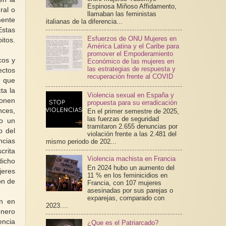
Espinosa Miñoso Affidamento,
ral o
llamaban las feministas
mente
italianas de la diferencia...
Estas
Esfuerzos de ONU Mujeres en
itos.
América Latina y el Caribe para
promover el Empoderamiento
cos y
Económico de las mujeres en
las estrategias de respuesta y
ectos
recuperación frente al COVID
s que
ta la
Violencia sexual en España y
ionen
propuesta para su erradicación
nces,
En el primer semestre de 2025,
las fuerzas de seguridad
mo un
tramitaron 2.655 denuncias por
o del
violación frente a las 2.481 del
ncias
mismo periodo de 202...
crita
Violencia machista en Francia
dicho
En 2024 hubo un aumento del
jeres
11 % en los feminicidios en
ón de
Francia, con 107 mujeres
asesinadas por sus parejas o
exparejas, comparado con
en en
2023....
énero
encia
¿Que es el Patriarcado?