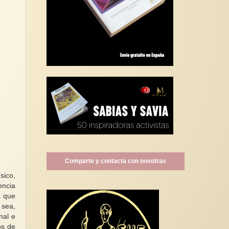
Comparte y contacta con nosotras
sico,
encia
a que
 sea,
nal e
os de