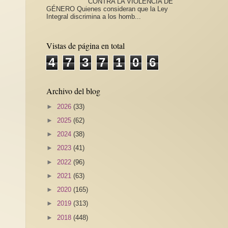
CONTRA LA VIOLENCIA DE
GÉNERO Quienes consideran que la Ley
Integral discrimina a los homb...
Vistas de página en total
4
7
3
7
1
0
6
Archivo del blog
►
2026
(33)
►
2025
(62)
►
2024
(38)
►
2023
(41)
►
2022
(96)
►
2021
(63)
►
2020
(165)
►
2019
(313)
►
2018
(448)