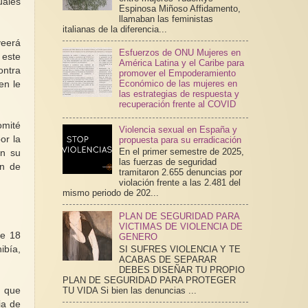
uales
Espinosa Miñoso Affidamento,
llamaban las feministas
italianas de la diferencia...
veerá
Esfuerzos de ONU Mujeres en
 este
América Latina y el Caribe para
ontra
promover el Empoderamiento
Económico de las mujeres en
en le
las estrategias de respuesta y
recuperación frente al COVID
omité
Violencia sexual en España y
or la
propuesta para su erradicación
En el primer semestre de 2025,
on su
las fuerzas de seguridad
ón de
tramitaron 2.655 denuncias por
violación frente a las 2.481 del
mismo periodo de 202...
PLAN DE SEGURIDAD PARA
VICTIMAS DE VIOLENCIA DE
de 18
GENERO
ibía,
SI SUFRES VIOLENCIA Y TE
ACABAS DE SEPARAR
DEBES DISEÑAR TU PROPIO
PLAN DE SEGURIDAD PARA PROTEGER
y que
TU VIDA Si bien las denuncias ...
ia de