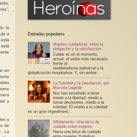
ento,
res”,
lo la
Entradas populares
uja a
 está
Mujeres cuidadoras: entre la
 está
obligación y la satisfacción
mente
Cuidar es en el momento
actual, el verbo más necesario
frente al
neoliberalismo patriarcal y la
re en
globalización inequitativa. Y, sin embar...
borto
ibles
La Soledad y la Desolación, por
Marcela Lagarde
mismo
Nos han enseñado a tener
anera
miedo a la libertad; miedo a
dad y
tomar decisiones, miedo a la
soledad. El miedo a la soledad
es un gran impediment...
tes y
Affidamento: Una ética de
to de
cuidado entre mujeres
r. La
Hacia una ética de cuidado
entre mujeres Yuderkys