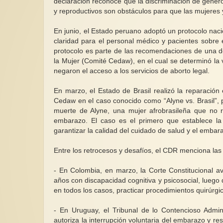
declaración reconoce que la discriminación de género,
y reproductivos son obstáculos para que las mujeres y 
En junio, el Estado peruano adoptó un protocolo naci
claridad para el personal médico y pacientes sobre 
protocolo es parte de las recomendaciones de una dec
la Mujer (Comité Cedaw), en el cual se determinó la 
negaron el acceso a los servicios de aborto legal.
En marzo, el Estado de Brasil realizó la reparación
Cedaw en el caso conocido como “Alyne vs. Brasil”, po
muerte de Alyne, una mujer afrobrasileña que no r
embarazo. El caso es el primero que establece la r
garantizar la calidad del cuidado de salud y el embar
Entre los retrocesos y desafíos, el CDR menciona las
- En Colombia, en marzo, la Corte Constitucional av
años con discapacidad cognitiva y psicosocial, luego 
en todos los casos, practicar procedimientos quirúrgi
- En Uruguay, el Tribunal de lo Contencioso Admini
autoriza la interrupción voluntaria del embarazo y re