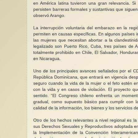
en América latina tuvieron una gran relevancia. Si
persisten barreras formales y sustantivas que siguen
observó Arango.
La interrupción voluntaria del embarazo en la regió
permiten en causas específicas. En algunos países i
las mujeres que necesitan abortar a la clandestini
legalizado son Puerto Rico, Cuba, tres países de 
totalmente prohibido en Chile, El Salvador, Hondura
en Nicaragua.
Uno de los principales avances señalados por el C
República Dominicana, que entrará en vigencia despu
seguro cuando la vida de la mujer o el feto estén 
con la vida y en casos de violación. El proyecto q
sentido. “El Congreso chileno enfrenta un momento
gradual, como supuesto básico para cumplir con la o
calidad de la información, los bienes y los servicios 
Otro de los hechos relevantes a nivel regional es la
sus Derechos Sexuales y Reproductivos adoptada en
la Implementación de la Convención Interamericana