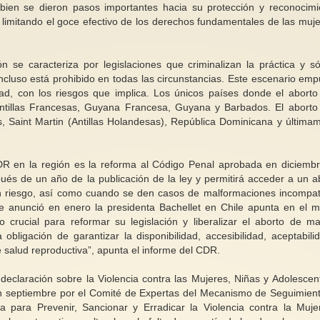
 bien se dieron pasos importantes hacia su protección y reconocimi
 limitando el goce efectivo de los derechos fundamentales de las muje
n se caracteriza por legislaciones que criminalizan la práctica y só
ncluso está prohibido en todas las circunstancias. Este escenario emp
dad, con los riesgos que implica. Los únicos países donde el aborto
Antillas Francesas, Guyana Francesa, Guyana y Barbados. El aborto
s, Saint Martin (Antillas Holandesas), República Dominicana y última
DR en la región es la reforma al Código Penal aprobada en diciemb
és de un año de la publicación de la ley y permitirá acceder a un a
en riesgo, así como cuando se den casos de malformaciones incompat
ue anunció en enero la presidenta Bachellet en Chile apunta en el 
 crucial para reformar su legislación y liberalizar el aborto de m
bligación de garantizar la disponibilidad, accesibilidad, aceptabili
de salud reproductiva”, apunta el informe del CDR.
 declaración sobre la Violencia contra las Mujeres, Niñas y Adolescen
 septiembre por el Comité de Expertas del Mecanismo de Seguimien
 para Prevenir, Sancionar y Erradicar la Violencia contra la Muje