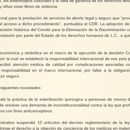
 los estereotipos culturales y la falta de garantía de los derechos sex
niñas vivan libres de violencia.
onal para la prestación de servicios de aborto legal y seguro que “pro
el acceso a dicho procedimiento”, puntualiza el CDR. La adopción de
isión histórica del Comité para la Eliminación de la Discriminación c
violación por parte del Estado de los derechos humanos de L.C., a qui
 económica y simbólica en el marco de la ejecución de la decisión C
r la cual se estableció la responsabilidad internacional de ese país p
ecibió atención médica de calidad por complicaciones asociadas c
esponsabilidad en el marco internacional, por faltar a la obligaci
azo seguro.
 siguientes novedades:
aló la práctica de la esterilización quirúrgica a personas de menos 
de resolver una demanda de inconstitucionalidad contra la ley que proh
cos con fines anticonceptivos.
strativo suspendió 10 artículos del decreto reglamentario de la le
stringe el derecho a la objeción de conciencia de los médicos en mater