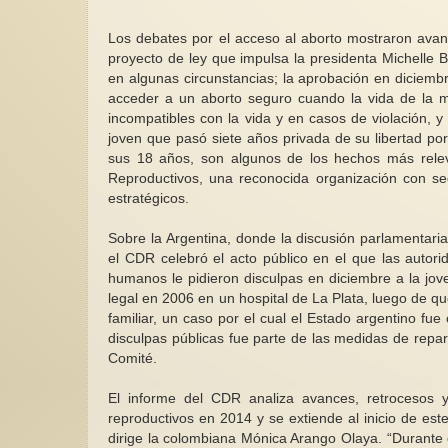
Los debates por el acceso al aborto mostraron avanc
proyecto de ley que impulsa la presidenta Michelle B
en algunas circunstancias; la aprobación en diciem
acceder a un aborto seguro cuando la vida de la m
incompatibles con la vida y en casos de violación, 
El principio en el f
joven que pasó siete años privada de su libertad po
una enfermedad ac
sus 18 años, son algunos de los hechos más rele
amor y letras
Reproductivos, una reconocida organización con sed
En los últimos día
estratégicos.
comenzamos a decir
año, y nos prepara
Sobre la Argentina, donde la discusión parlamentari
el CDR celebró el acto público en el que las autor
humanos le pidieron disculpas en diciembre a la jov
legal en 2006 en un hospital de La Plata, luego de
familiar, un caso por el cual el Estado argentino 
disculpas públicas fue parte de las medidas de repa
Comité.
El informe del CDR analiza avances, retrocesos 
reproductivos en 2014 y se extiende al inicio de est
dirige la colombiana Mónica Arango Olaya. “Durante 