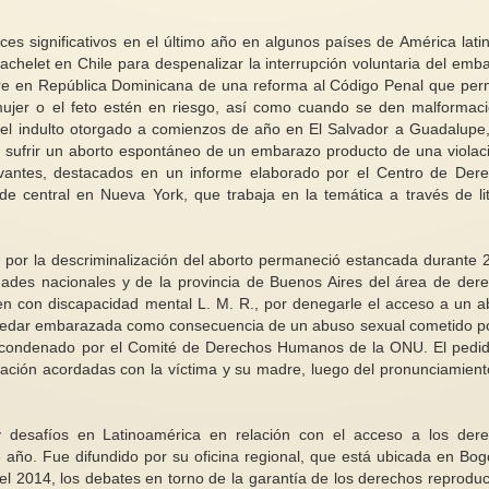
es significativos en el último año en algunos países de América latin
achelet en Chile para despenalizar la interrupción voluntaria del emb
bre en República Dominicana de una reforma al Código Penal que perm
ujer o el feto estén en riesgo, así como cuando se den malformac
Informe de la Relato
y el indulto otorgado a comienzos de año en El Salvador a Guadalupe
inal: reseña de
sobre la violencia con
r sufrir un aborto espontáneo de un embarazo producto de una violac
ompañada de
Señorita Austen: preguntas,
mujeres y las niñas (
vantes, destacados en un informe elaborado por el Centro de Der
respuestas y algo más (1)
reproducción subrog
e central en Nueva York, que trabaja en la temática a través de lit
s de diciembre
P: ¿Cuál fue la primera vez que
B. Consentimiento 6
 adiós al viejo
Jane Austen es identificada
consentimiento por s
mos para dar...
públicamente como la autora de...
hace que la reproduc
a por la descriminalización del aborto permaneció estancada durante 
idades nacionales y de la provincia de Buenos Aires del área de der
en con discapacidad mental L. M. R., por denegarle el acceso a un a
 quedar embarazada como consecuencia de un abuso sexual cometido p
fue condenado por el Comité de Derechos Humanos de la ONU. El pedi
ración acordadas con la víctima y su madre, luego del pronunciamient
y desafíos en Latinoamérica en relación con el acceso a los der
e año. Fue difundido por su oficina regional, que está ubicada en Bog
el 2014, los debates en torno de la garantía de los derechos reproduc