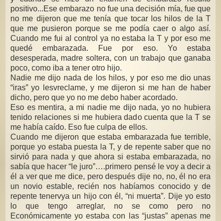
positivo...Ese embarazo no fue una decisión mía, fue que
no me dijeron que me tenía que tocar los hilos de la T
que me pusieron porque se me podía caer o algo así.
Cuando me fui al control ya no estaba la T y por eso me
quedé embarazada. Fue por eso. Yo estaba
desesperada, madre soltera, con un trabajo que ganaba
poco, como iba a tener otro hijo.
Nadie me dijo nada de los hilos, y por eso me dio unas
“iras” yo lesvreclame, y me dijeron si me han de haber
dicho, pero que yo no me debo haber acordado.
Eso es mentira, a mi nadie me dijo nada, yo no hubiera
tenido relaciones si me hubiera dado cuenta que la T se
me había caído. Eso fue culpa de ellos.
Cuando me dijeron que estaba embarazada fue terrible,
porque yo estaba puesta la T, y de repente saber que no
sirvió para nada y que ahora si estaba embarazada, no
sabía que hacer “le juro”….primero pensé le voy a decir a
él a ver que me dice, pero después dije no, no, él no era
un novio estable, recién nos habíamos conocido y de
repente tenervya un hijo con él, “ni muerta”. Dije yo esto
lo que tengo arreglar, no se como pero no
Económicamente yo estaba con las “justas” apenas me