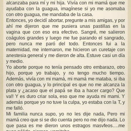
alcanzaba para mí y mi hija. Vivía con mi mamá que me
ayudaba con la guagua, imagínese si yo me asomaba
con otro guagua, me mandaba de la casa.
Entonces, yo decidí abortar, pregunte a mis amigas, y por
ahí me dijeron que me pusiera unas pastillas en la
vagina que con eso era efectivo. Sangré, me salieron
coágulos grandes y luego me fue parando el sangrado,
pero nunca me paró del todo. Entonces fui a la
maternidad, me internaron, me hicieron un curetaje con
anestesia general y me dieron de alta. Estuve casi un día
y medio.
Yo aborte porque no tenía pensado otro embarazo, otro
hijo, porque yo trabajo, y no tengo mucho tiempo.
Además, vivía con mi mamá, mi mamá me mataba, si iba
con otro guagua, y lo principal es que no me alcanza la
plata y ¿acaso que el papá se iba a hacer cargo? Que
va!! Y es duro criar sola, eso que me ayuda mi mami. Y
además porque yo no tuve la culpa, yo estaba con la T, y
me falló.
Mi familia nunca supo, yo no les dije nada, Pero mi
mamá creo que si se dio cuenta pero no me dijo nada. Lo
que pasa es me dieron unos estragos masvfeos….me