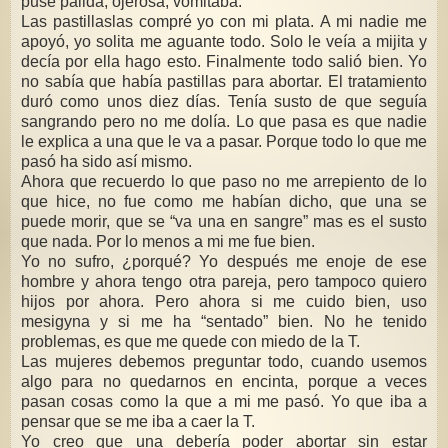
puse pálida, ojerosa, vomitaba.
Las pastillaslas compré yo con mi plata. A mi nadie me
apoyó, yo solita me aguante todo. Solo le veía a mijita y
decía por ella hago esto. Finalmente todo salió bien. Yo
no sabía que había pastillas para abortar. El tratamiento
duró como unos diez días. Tenía susto de que seguía
sangrando pero no me dolía. Lo que pasa es que nadie
le explica a una que le va a pasar. Porque todo lo que me
pasó ha sido así mismo.
Ahora que recuerdo lo que paso no me arrepiento de lo
que hice, no fue como me habían dicho, que una se
puede morir, que se “va una en sangre” mas es el susto
que nada. Por lo menos a mi me fue bien.
Yo no sufro, ¿porqué? Yo después me enoje de ese
hombre y ahora tengo otra pareja, pero tampoco quiero
hijos por ahora. Pero ahora si me cuido bien, uso
mesigyna y si me ha “sentado” bien. No he tenido
problemas, es que me quede con miedo de la T.
Las mujeres debemos preguntar todo, cuando usemos
algo para no quedarnos en encinta, porque a veces
pasan cosas como la que a mi me pasó. Yo que iba a
pensar que se me iba a caer la T.
Yo creo que una debería poder abortar sin estar