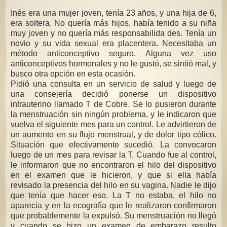
Inés era una mujer joven, tenía 23 años, y una hija de 6,
era soltera. No quería más hijos, había tenido a su niña
muy joven y no quería más responsabilida des. Tenía un
novio y su vida sexual era placentera. Necesitaba un
método anticonceptivo seguro. Alguna vez uso
anticonceptivos hormonales y no le gustó, se sintió mal, y
busco otra opción en esta ocasión.
Pidió una consulta en un servicio de salud y luego de
una consejería decidió ponerse un dispositivo
intrauterino llamado T de Cobre. Se lo pusieron durante
la menstruación sin ningún problema, y le indicaron que
vuelva el siguiente mes para un control. Le advirtieron de
un aumento en su flujo menstrual, y de dolor tipo cólico.
Situación que efectivamente sucedió. La convocaron
luego de un mes para revisar la T. Cuando fue al control,
le informaron que no encontraron el hilo del dispositivo
en el examen que le hicieron, y que si ella había
revisado la presencia del hilo en su vagina. Nadie le dijo
que tenía que hacer eso. La T no estaba, el hilo no
aparecía y en la ecografía que le realizaron confirmaron
que probablemente la expulsó. Su menstruación no llegó
y cuando se hizo un examen de embarazo resulto