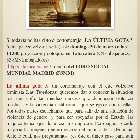
LA ÚLTIMA GOTA"
Si todavía no has visto el cortometraje "
domingo 30 de marzo a las
(o te apetece volver a verlo) este
11:00:
en Tabacalera
proyección y c
oloquio
(C/Embajadores,
53<M>Embajadores)
del FORO SOCIAL
http://latabacalera.net/
dentro
MUNDIAL MADRID (FSMM)
La última gota
es un cortometraje con el que colectivo
Las Tejedoras
feminista
, queremos dar a conocer la situación
real que enfrentan muchas mujeres que denuncian violencia
machista y la violencia institucional que se ejerce contra ellas.
Por todas partes escuchamos que para salir de una situación de
violencia de género, y para ser apoyadas por el Estado, las
mujeres tienen que denunciar a su agresor. Pero siguen siendo
mayoría las mujeres que no recorren el camino de la denuncia.
Ante lo cual, nos preguntamos: ¿es éste el único paso para salir