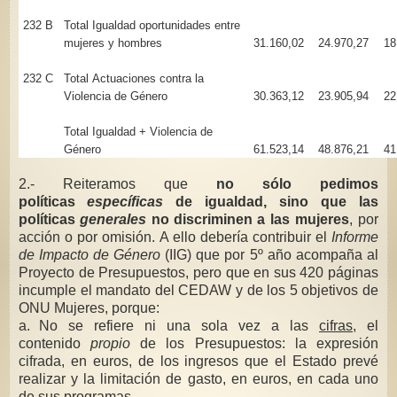
232 B
Total Igualdad oportunidades entre
mujeres y hombres
31.160,02
24.970,27
18
232 C
Total Actuaciones contra la
Violencia de Género
30.363,12
23.905,94
22
Total Igualdad + Violencia de
Género
61.523,14
48.876,21
41
2.- Reiteramos que
no sólo pedimos
políticas
específicas
de igualdad, sino que las
políticas
generales
no discriminen
a las mujeres
, por
acción o por omisión. A ello debería contribuir el
Informe
de Impacto de Género
(IIG) que por 5º año acompaña al
Proyecto de Presupuestos, pero que en sus 420 páginas
incumple el mandato del CEDAW y de los 5 objetivos de
ONU Mujeres, porque:
a.
No se refiere ni una sola vez a las
cifras
, el
contenido
propio
de los Presupuestos: la expresión
cifrada, en euros, de los ingresos que el Estado prevé
realizar y la limitación de gasto, en euros, en cada uno
de sus programas.