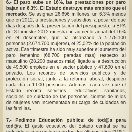
6.- El paro sube un 16%, las prestaciones por paro
bajan un 6,3%. El Estado destruye más empleo que el
mercado
. Se asignan 26.696 millones, un 6,3% menos
que en 2012, a prestaciones y subsidios, a pesar de que
días después de la presentación del presupuesto, la EPA
del 3 trimestre 2012 muestra un aumento anual del 16%
en el desempleo, que ha alcanzado a 5.778.100
personas (2.674.700 mujeres), el 25,02% de la población
activa. Ese trimestre ha sido muy superior el aumento del
paro femenino (68.700 paradas mas) respecto al
masculino (28.200 parados más), ligado a la destrucción
de 49.500 empleos en el sector público y 47.600 en el
privado. Los recortes de servicios públicos y de
protección social, junto a la reforma laboral, despiden
cada día a 1.000 personas. Además, cada vez que el
Estado recorta servicios –educativos, sanitarios,
sociales- de cuidado de las personas, cientos de miles
de mujeres ven incrementada su carga de cuidados en
las familias.
7.- Pedimos Educación pública: de tod@s para
tod@s
. El gasto educativo del Estado central se ha
reducido casi en un tercio en los dos últimos años (31%),