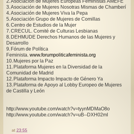
2.
Asociación de Mujeres Europeas Feministas AMEFE
3.
Asociación de Mujeres Nosotras Mismas de Chamberí
4.
Asociación de Mujeres Viva la Pepa
5.
Asociación Grupo de Mujeres de Comillas
6.
Centro de Estudios de la Mujer
7.
CRECUL. Comité de Culturas Lesbianas
8.
DEHMUDE Derechos Humanos de las Mujeres y
Desarrollo
9.
Fórum de Política
Feminista.
www.forumpoliticafeminista.org
10.
Mujeres por la Paz
11.
Plataforma Mujeres en la Diversidad de la
Comunidad de Madrid
12.
Plataforma Impacto Impacto de Género Ya
13.
Plataforma de Apoyo al Lobby Europeo de Mujeres
de Castilla y León
http://www.youtube.com/watch?v=tyynMDMaO8o
http://www.youtube.com/watch?v=uB--DXH02mI
at
23:55