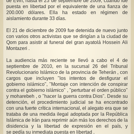
de Evin, hasta el 23 de septiembre de 2009, cuando fue
puesta en libertad por el equivalente de una fianza de
200.000 dólares. Ella ha estado en régimen de
aislamiento durante 33 días.
El 21 de diciembre de 2009 fue detenida de nuevo junto
con varios otros activistas que se dirigían a la ciudad de
Qom para asistir al funeral del gran ayatolá Hossein Ali
Montazeri .
La audiencia más reciente se llevó a cabo el 4 de
septiembre de 2010, en la sucursal 26 del Tribunal
Revolucionario Islámico de la provincia de Teherán , con
cargos que incluyen "los intentos de desfigurar el
gobierno islámico", "Montaje con intención de conspirar
contra el gobierno islámico" , "perturbar el orden público"
y moharebeh , o "hacer la guerra contra Dios". Desde su
detención, el procedimiento judicial se ha encontrado
con una fuerte crítica internacional, el alegato era que se
trataba de una medida ilegal adoptada por la República
Islámica de Irán para reprimir aún más los derechos de la
disidencia y la libertad de expresión en el país, y
se pedía su inmediata puesta en libertad .