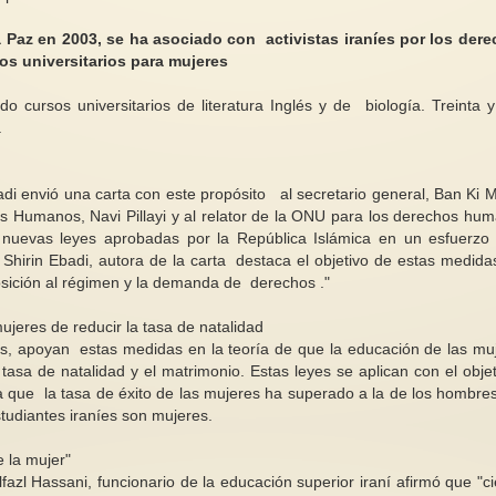
a Paz en 2003, se ha asociado con activistas iraníes por los der
sos universitarios para mujeres
o cursos universitarios de literatura Inglés y de biología. Treinta y
.
Leyéndolas para con
En el proceso de ayuda todas
enfrentar la violenci
somos importantes
(1)
badi envió una carta con este propósito al secretario general, Ban Ki 
“Quien te viera dijera: “Es solo
Por increíble que a
s Humanos, Navi Pillayi y al relator de la ONU para los derechos hu
una.” …Pero cuando yo te veo
pueda parecer, la ve
nuevas leyes aprobadas por la República Islámica en un esfuerzo
siento el amor y el apoyo de...
violencia feminicida 
" Shirin Ebadi, autora de la carta destaca el objetivo de estas medidas
osición al régimen y la demanda de derechos ."
ujeres de reducir la tasa de natalidad
mas, apoyan estas medidas en la teoría de que la educación de las mu
tasa de natalidad y el matrimonio. Estas leyes se aplican con el obje
la que la tasa de éxito de las mujeres ha superado a la de los hombre
udiantes iraníes son mujeres.
 la mujer"
azl Hassani, funcionario de la educación superior iraní afirmó que "ci