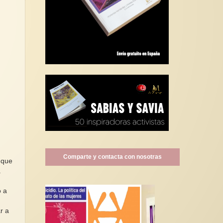
Comparte y contacta con nosotras
 que
.
o a
r a