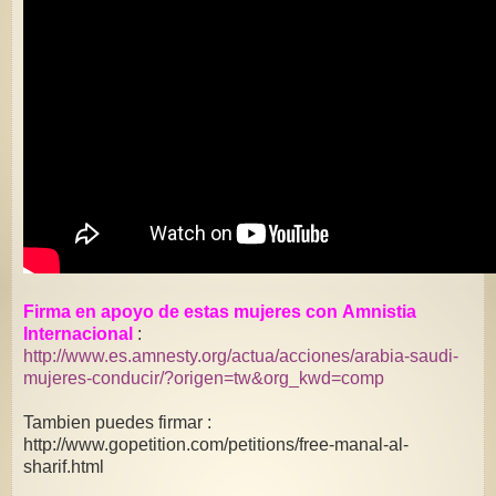
Firma en apoyo de estas mujeres con Amnistia
Internacional
:
http://www.es.amnesty.org/actua/acciones/arabia-saudi-
mujeres-conducir/?origen=tw&org_kwd=comp
Tambien puedes firmar :
http://www.gopetition.com/petitions/free-manal-al-
sharif.html