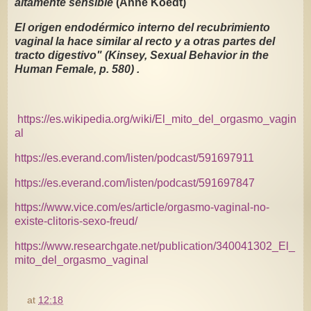
altamente sensible
(Anne Koedt)
El origen endodérmico interno del recubrimiento
vaginal la hace similar al recto y a otras partes del
tracto digestivo" (Kinsey, Sexual Behavior in the
Human Female, p. 580) .
https://es.wikipedia.org/wiki/El_mito_del_orgasmo_vagin
al
https://es.everand.com/listen/podcast/591697911
https://es.everand.com/listen/podcast/591697847
https://www.vice.com/es/article/orgasmo-vaginal-no-
existe-clitoris-sexo-freud/
https://www.researchgate.net/publication/340041302_El_
mito_del_orgasmo_vaginal
at
12:18