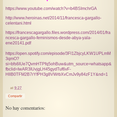
https://www.youtube.com/watch?v=b4BSImchrGA
http://www.heroinas.net/2014/11/francesca-gargallo-
celentani.html
https://francescagargallo.files.wordpress.com/2014/01/fra
ncesca-gargallo-feminismos-desde-abya-yala-
ene20141.pdf
https://open.spotify.com/episode/3Fl1ZbjcyLKW1UPLmM
3qmO?
si=bfs6IUe7QvmHTPfq5ohBuw&utm_source=whatsapp&
fbclid=IwAR3IUvjgLH45gydTuf6vF-
HllB0TFM2B7rYfPH3g8VWrbXvCmJv9y84zF1Y&nd=1
at
9:27
Compartir
No hay comentarios: