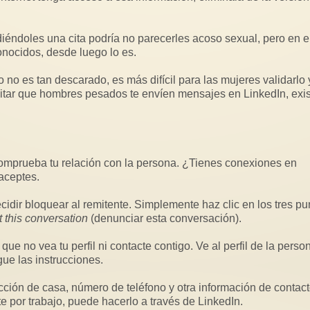
iéndoles una cita podría no parecerles acoso sexual, pero en e
nocidos, desde luego lo es.
 no es tan descarado, es más difícil para las mujeres validarlo 
El acoso escolar a niños es
n España y
Cuidado con los disr
itar que hombres pesados te envíen mensajes en LinkedIn, exi
minimizado en primaria de South
rradicación
hormonales
Bend IN.
tre de 2025,
Los disruptores ho
uridad
A menudo escucho anomalías,
cosméticos son sus
enuncias por
falta de presupuesto y de personal
químicas como para
calificado en los diferentes...
ftalatos y...
comprueba tu relación con la persona. ¿Tienes conexiones en
aceptes.
dir bloquear al remitente. Simplemente haz clic en los tres pu
 this conversation
(denunciar esta conversación).
 no vea tu perfil ni contacte contigo. Ve al perfil de la perso
gue las instrucciones.
cción de casa, número de teléfono y otra información de contac
te por trabajo, puede hacerlo a través de LinkedIn.