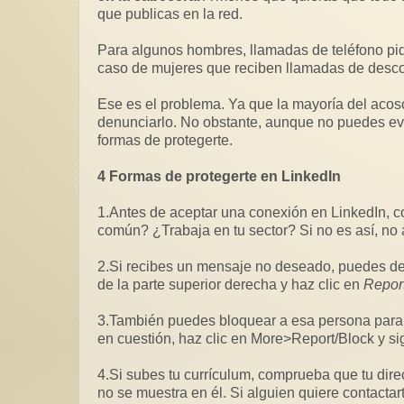
que publicas en la red.
Para algunos hombres, llamadas de teléfono pid
caso de mujeres que reciben llamadas de desco
Ese es el problema. Ya que la mayoría del acoso
Violencia sexual e
denunciarlo. No obstante, aunque no puedes ev
iconcepción
propuesta para su e
formas de protegerte.
ples factores
REGALA FEMINISMO
En el primer semes
 los servicios de
Regala feminismo . Inspírate para
las fuerzas de seg
4 Formas de protegerte en LinkedIn
 aquí a 2030, se
dejar un mundo mejor con mas
tramitaron 2.655 d
lones de...
cooperación, más empatía, más...
violación...
1.Antes de aceptar una conexión en LinkedIn, 
común? ¿Trabaja en tu sector? Si no es así, no 
2.Si recibes un mensaje no deseado, puedes deci
de la parte superior derecha y haz clic en
Report
3.También puedes bloquear a esa persona para que
en cuestión, haz clic en More>Report/Block y si
4.Si subes tu currículum, comprueba que tu dire
no se muestra en él. Si alguien quiere contactar