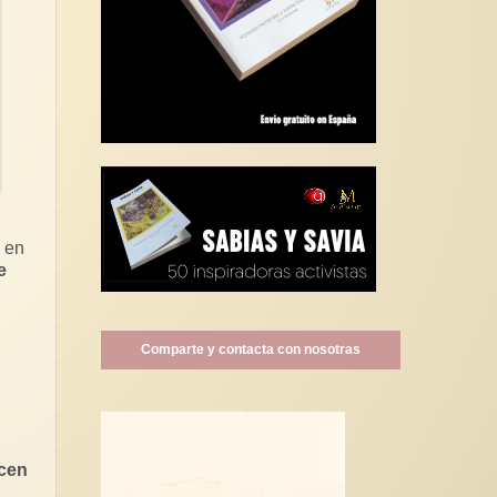
o en
e
Comparte y contacta con nosotras
ecen