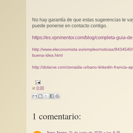
No hay garantía de que estas sugerencias te va
puede ponerse en contacto contigo.
https://es.vpnmentor.com/blog/completa-guia-de
http://www.eleconomista.es/empleo/noticias/8434540/
buena-idea.html
http://dolarve.com/zenaida-urbano-linkedin-francia-ap
at
0:00
1 comentario:
Jose Jaspe
21 de junio de 2020 a las 8:25