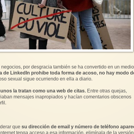
de negocios, por desgracia también se ha convertido en un medi
ca de LinkedIn prohibe toda forma de acoso, no hay modo d
coso sexual sigue ocurriendo en ella a diario.
gunos la tratan como una web de citas.
Entre otras quejas,
iaban mensajes inapropiados y hacían comentarios obscenos
il.
iderar que
su dirección de email y número de teléfono apar
ternet tenga acceso a esa información, elimínala de la versión