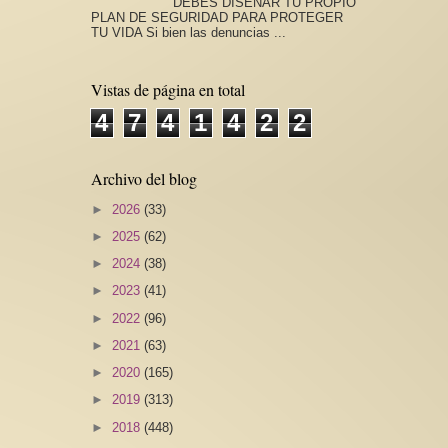
DEBES DISEÑAR TU PROPIO
PLAN DE SEGURIDAD PARA PROTEGER
TU VIDA Si bien las denuncias ...
Vistas de página en total
4
7
4
1
4
2
2
Archivo del blog
►
2026
(33)
►
2025
(62)
►
2024
(38)
►
2023
(41)
►
2022
(96)
►
2021
(63)
►
2020
(165)
►
2019
(313)
►
2018
(448)