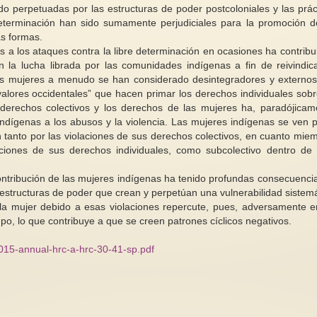
do perpetuadas por las estructuras de poder postcoloniales y las prác
 determinación han sido sumamente perjudiciales para la promoción d
as formas.
 a los ataques contra la libre determinación en ocasiones ha contribu
Informe de la Relatora Especial
la lucha librada por las comunidades indígenas a fin de reivindic
sobre la violencia contra las
las mujeres a menudo se han considerado desintegradores y externos
mujeres y las niñas, sus causas y
valores occidentales” que hacen primar los derechos individuales sobr
consecuencias (contexto de la
 derechos colectivos y los derechos de las mujeres ha, paradójicam
reproducción subrogada) 7/10
indígenas a los abusos y la violencia. Las mujeres indígenas se ven p
VII. Autores de actos de
Por la Paz ¡¡
n tanto por las violaciones de sus derechos colectivos, en cuanto mie
violencia 44. Con frecuencia, se
ciones de sus derechos individuales, como subcolectivo dentro de
identifica a las agencias...
 contribución de las mujeres indígenas ha tenido profundas consecuenci
r estructuras de poder que crean y perpetúan una vulnerabilidad sistemá
a mujer debido a esas violaciones repercute, pues, adversamente e
o, lo que contribuye a que se creen patrones cíclicos negativos.
/2015-annual-hrc-a-hrc-30-41-sp.pdf