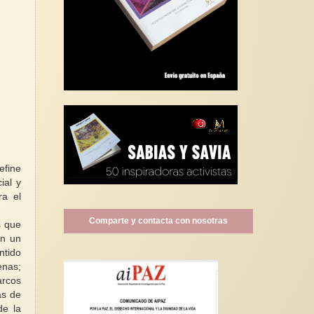
efine
ial y
ra el
Comparte y contacta con nosotras
s que
en un
ntido
enas;
arcos
as de
de la