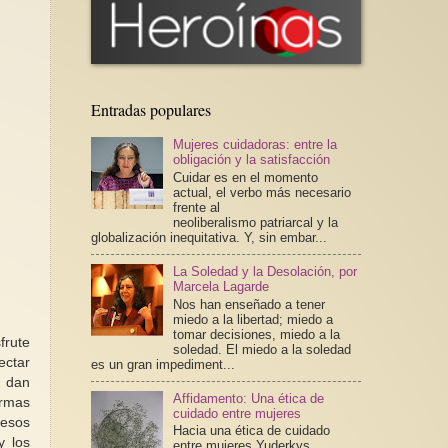
Entradas populares
Mujeres cuidadoras: entre la
obligación y la satisfacción
Cuidar es en el momento
actual, el verbo más necesario
frente al
neoliberalismo patriarcal y la
globalización inequitativa. Y, sin embar...
La Soledad y la Desolación, por
Marcela Lagarde
Nos han enseñado a tener
miedo a la libertad; miedo a
tomar decisiones, miedo a la
frute
soledad. El miedo a la soledad
ectar
es un gran impediment...
y dan
Affidamento: Una ética de
ormas
cuidado entre mujeres
 esos
Hacia una ética de cuidado
y los
entre mujeres Yuderkys