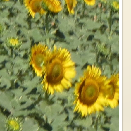
Qué aprendizajes podemos extraer
de las constructoras de paz 3/3
¡Feliz Día del Libro!
Carmen Magallón[1]En estos
y
La llegada del 23 de abril siempre
momentos de aguda crisis debida
a
me emociona, es la fecha en que
a la lógica del sistema y de
..
los libros a mi alrededor...
irrupción...