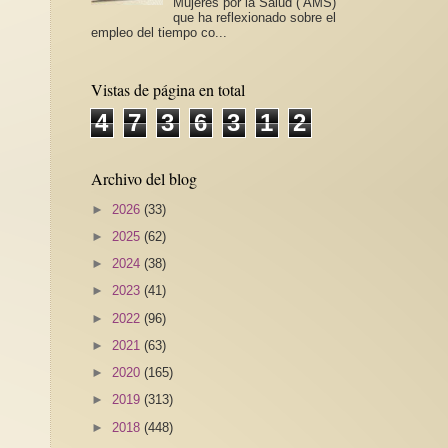
Mujeres por la Salud ( AMS)
que ha reflexionado sobre el
empleo del tiempo co...
Vistas de página en total
4
7
3
6
3
1
2
Archivo del blog
►
2026
(33)
►
2025
(62)
►
2024
(38)
►
2023
(41)
►
2022
(96)
►
2021
(63)
►
2020
(165)
►
2019
(313)
►
2018
(448)