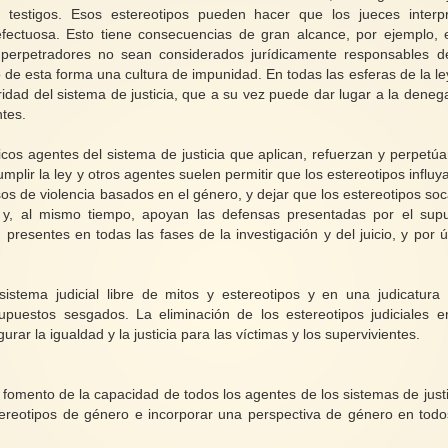
testigos. Esos estereotipos pueden hacer que los jueces interp
fectuosa. Esto tiene consecuencias de gran alcance, por ejemplo, 
perpetradores no sean considerados jurídicamente responsables d
de esta forma una cultura de impunidad. En todas las esferas de la ley
ridad del sistema de justicia, que a su vez puede dar lugar a la deneg
ntes.
icos agentes del sistema de justicia que aplican, refuerzan y perpetúa
mplir la ley y otros agentes suelen permitir que los estereotipos influy
asos de violencia basados en el género, y dejar que los estereotipos so
s y, al mismo tiempo, apoyan las defensas presentadas por el sup
 presentes en todas las fases de la investigación y del juicio, y por ú
stema judicial libre de mitos y estereotipos y en una judicatura
uestos sesgados. La eliminación de los estereotipos judiciales e
rar la igualdad y la justicia para las víctimas y los supervivientes.
fomento de la capacidad de todos los agentes de los sistemas de justi
tereotipos de género e incorporar una perspectiva de género en todo