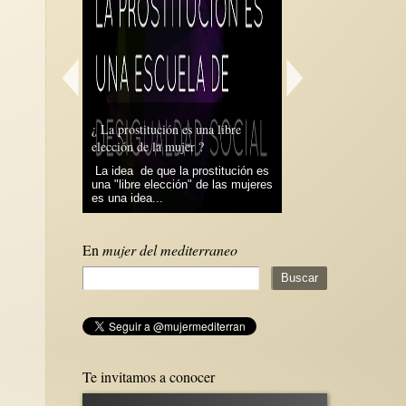
¿ La prostitución es una libre
elección de la mujer ?
VIOLENCIA MASCULINA
La idea de que la prostitución es
Hace varios días escuché en la
una "libre elección" de las mujeres
cadena Ser a un “opinador”
es una idea...
comentar algo así como que el...
En
mujer del mediterraneo
Te invitamos a conocer