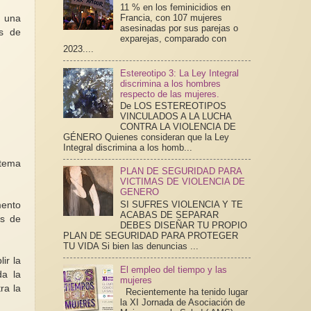
11 % en los feminicidios en
Francia, con 107 mujeres
n una
asesinadas por sus parejas o
as de
exparejas, comparado con
2023....
Estereotipo 3: La Ley Integral
discrimina a los hombres
respecto de las mujeres.
De LOS ESTEREOTIPOS
VINCULADOS A LA LUCHA
CONTRA LA VIOLENCIA DE
GÉNERO Quienes consideran que la Ley
Integral discrimina a los homb...
stema
PLAN DE SEGURIDAD PARA
VICTIMAS DE VIOLENCIA DE
GENERO
SI SUFRES VIOLENCIA Y TE
mento
ACABAS DE SEPARAR
os de
DEBES DISEÑAR TU PROPIO
PLAN DE SEGURIDAD PARA PROTEGER
TU VIDA Si bien las denuncias ...
ir la
El empleo del tiempo y las
da la
mujeres
ra la
Recientemente ha tenido lugar
la XI Jornada de Asociación de