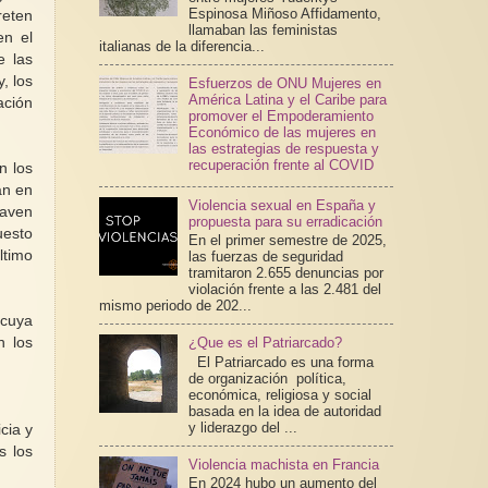
Espinosa Miñoso Affidamento,
reten
llamaban las feministas
en el
italianas de la diferencia...
e las
, los
Esfuerzos de ONU Mujeres en
América Latina y el Caribe para
ación
promover el Empoderamiento
Económico de las mujeres en
las estrategias de respuesta y
recuperación frente al COVID
n los
an en
Violencia sexual en España y
caven
propuesta para su erradicación
uesto
En el primer semestre de 2025,
ltimo
las fuerzas de seguridad
tramitaron 2.655 denuncias por
violación frente a las 2.481 del
mismo periodo de 202...
 cuya
n los
¿Que es el Patriarcado?
El Patriarcado es una forma
de organización política,
económica, religiosa y social
basada en la idea de autoridad
y liderazgo del ...
cia y
s los
Violencia machista en Francia
En 2024 hubo un aumento del