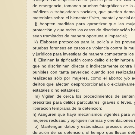
de emergencia, tomando pruebas fotográficas de la d
médicos o trabajadores sociales, que pueden demost
materiales sobre el bienestar físico, mental y social d
j)
Adopten medidas para garantizar que las muj
protección y que todos los casos de discriminación b
sean tramitados de manera oportuna e imparcial;
k)
Elaboren protocolos para la policía y los prove
pruebas forenses en casos de violencia contra la muj
y jurídicos para investigar de manera competente los a
l)
Eliminen la tipificación como delito discriminatori
que no discriminen directa o indirectamente contra
punibles con tanta severidad cuando son realizad
realizadas sólo por mujeres, como el aborto; y/o a
delitos que afectan desproporcionada o exclusivame
estatales o no estatales;
m)
Vigilen de cerca los procedimientos de senten
prescritas para delitos particulares, graves o leves, 
liberación temprana de la detención;
n)
Aseguren que haya mecanismos vigentes para vigil
mujeres reclusas; y apliquen normas y orientaciones i
o)
Mantengan datos y estadísticas precisos acer
duración de su detención, el tiempo que llevan de