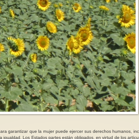
Apoya con nosotras l
del premio René Cass
Hoy estamos de cumpleaños ¡¡¡
Albanese
Esta nuestra querida página
Nos sumamos a solic
"Mujer del Mediterráneo" celebra
reconocimiento de 
14 años de existencia
Albanese para el P
destacándose...
Cassin de...
para garantizar que la mujer puede ejercer sus derechos humanos, inc
a igualdad. Los Estados partes están obligados, en virtud de los artícu