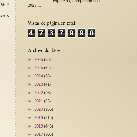
exparejas, comparado con
engan
2023....
iva y
Vistas de página en total
4
7
3
7
9
9
0
Archivo del blog
►
2026
(33)
►
2025
(62)
►
2024
(38)
►
2023
(41)
►
2022
(96)
►
2021
(63)
►
2020
(165)
►
2019
(313)
►
2018
(448)
►
2017
(305)