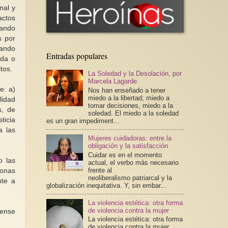
nal y
actos
cando
s por
tando
Entradas populares
ada o
tos.
La Soledad y la Desolación, por
Marcela Lagarde
e: a)
Nos han enseñado a tener
miedo a la libertad; miedo a
lidad
tomar decisiones, miedo a la
s, de
soledad. El miedo a la soledad
ticia
es un gran impediment...
a las
Mujeres cuidadoras: entre la
obligación y la satisfacción
Cuidar es en el momento
o las
actual, el verbo más necesario
frente al
sonas
neoliberalismo patriarcal y la
nte a
globalización inequitativa. Y, sin embar...
La violencia estética: otra forma
de violencia contra la mujer
rense
La violencia estética: otra forma
de violencia contra la mujer