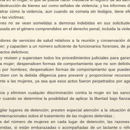
estrucción de bienes así como señales de violencia; y los informes d
rar cómo la violencia, aun cuando se cometa sin testigos, tiene ef
e las víctimas;
eres no se vean sometidas a demoras indebidas en sus solicitud
asada en el género comprendidos en el derecho penal, incluida la viole
edores de servicios de salud relativos a la reunión y conservación d
er; y capaciten a un número suficiente de funcionarios forenses, de po
ctos delictivos;
a y revisen y supervisen todos los procedimientos judiciales para garan
 la mujer; despenalicen formas de comportamiento que no son delicti
as por hombres; despenalicen formas de comportamiento que puede
ctúen con la debida diligencia para prevenir y proporcionar recurso
nte a las mujeres, ya sea que esos actos fueron perpetrados por ag
cia y eliminen cualquier discriminación contra la mujer en las sanc
y cuando se determine la posibilidad de aplicar la libertad bajo fianza
ar lugares de detención; presten especial atención a la situación d
nternacionales sobre el tratamiento de las mujeres detenidas ;
ca del número de mujeres en cada lugar de detención, las razones
tenidas, si están embarazadas o acompañadas de un lactante o niñ