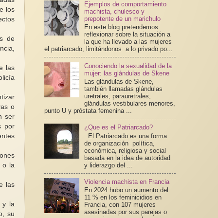
Ejemplos de comportamiento
e los
machista, chulesco y
prepotente de un marichulo
ectos
En este blog pretendemos
reflexionar sobre la situación a
es de
la que ha llevado a las mujeres
ncia,
el patriarcado, limitándonos a lo privado po...
Conociendo la sexualidad de la
e las
mujer: las glándulas de Skene
licía
Las glándulas de Skene,
también llamadas glándulas
uretrales, parauretrales,
tizar
glándulas vestibulares menores,
vas o
punto U y próstata femenina ...
n ser
s por
¿Que es el Patriarcado?
El Patriarcado es una forma
entes
de organización política,
económica, religiosa y social
iones
basada en la idea de autoridad
y liderazgo del ...
 o la
Violencia machista en Francia
e las
En 2024 hubo un aumento del
11 % en los feminicidios en
 y la
Francia, con 107 mujeres
asesinadas por sus parejas o
o, su