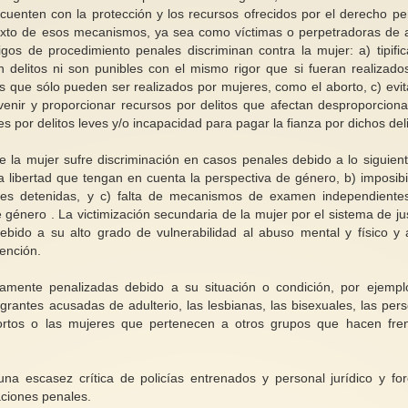
uenten con la protección y los recursos ofrecidos por el derecho pe
texto de esos mecanismos, ya sea como víctimas o perpetradoras de 
igos de procedimiento penales discriminan contra la mujer: a) tipifi
delitos ni son punibles con el mismo rigor que si fueran realizado
s que sólo pueden ser realizados por mujeres, como el aborto, c) evi
evenir y proporcionar recursos por delitos que afectan desproporcion
 por delitos leves y/o incapacidad para pagar la fianza por dichos deli
la mujer sufre discriminación en casos penales debido a lo siguient
 la libertad que tengan en cuenta la perspectiva de género, b) imposibi
eres detenidas, y c) falta de mecanismos de examen independiente
género . La victimización secundaria de la mujer por el sistema de jus
debido a su alto grado de vulnerabilidad al abuso mental y físico y 
tención.
amente penalizadas debido a su situación o condición, por ejempl
igrantes acusadas de adulterio, las lesbianas, las bisexuales, las per
ortos o las mujeres que pertenecen a otros grupos que hacen fre
a escasez crítica de policías entrenados y personal jurídico y fo
aciones penales.