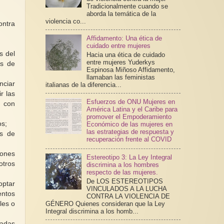
Tradicionalmente cuando se
aborda la temática de la
violencia co...
ontra
Affidamento: Una ética de
cuidado entre mujeres
s del
Hacia una ética de cuidado
entre mujeres Yuderkys
es de
Espinosa Miñoso Affidamento,
llamaban las feministas
nciar
italianas de la diferencia...
r las
Esfuerzos de ONU Mujeres en
s con
América Latina y el Caribe para
promover el Empoderamiento
os;
Económico de las mujeres en
las estrategias de respuesta y
os de
recuperación frente al COVID
iones
Estereotipo 3: La Ley Integral
otros
discrimina a los hombres
respecto de las mujeres.
De LOS ESTEREOTIPOS
optar
VINCULADOS A LA LUCHA
entos
CONTRA LA VIOLENCIA DE
GÉNERO Quienes consideran que la Ley
les o
Integral discrimina a los homb...
madas