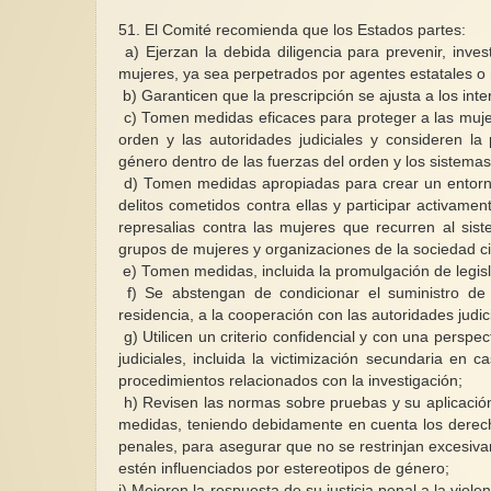
51.
El Comité recomienda que los Estados partes:
a)
Ejerzan la debida diligencia para prevenir, inves
mujeres, ya sea perpetrados por agentes estatales o 
b)
Garanticen que la prescripción se ajusta a los inte
c)
Tomen medidas eficaces para proteger a las mujere
orden y las autoridades judiciales y consideren la
género dentro de las fuerzas del orden y los sistemas
d)
Tomen medidas apropiadas para crear un entorno
delitos cometidos contra ellas y participar activame
represalias contra las mujeres que recurren al sis
grupos de mujeres y organizaciones de la sociedad civ
e)
Tomen medidas, incluida la promulgación de legislac
f)
Se abstengan de condicionar el suministro de
residencia, a la cooperación con las autoridades judi
g)
Utilicen un criterio confidencial y con una perspe
judiciales, incluida la victimización secundaria en c
procedimientos relacionados con la investigación;
h)
Revisen las normas sobre pruebas y su aplicació
medidas, teniendo debidamente en cuenta los derecho
penales, para asegurar que no se restrinjan excesiva
estén influenciados por estereotipos de género;
i)
Mejoren la respuesta de su justicia penal a la viole