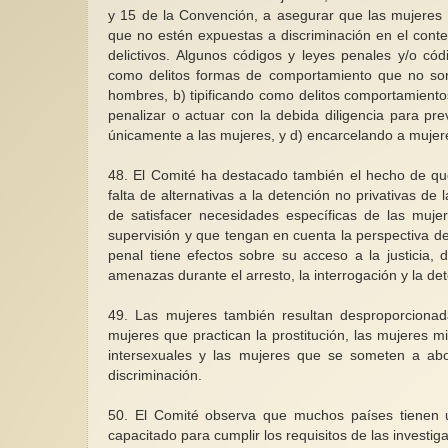
y 15 de la Convención, a asegurar que las mujeres c
que no estén expuestas a discriminación en el con
delictivos. Algunos códigos y leyes penales y/o cód
como delitos formas de comportamiento que no son 
hombres, b) tipificando como delitos comportamiento
penalizar o actuar con la debida diligencia para pr
únicamente a las mujeres, y d) encarcelando a mujeres
48.
El Comité ha destacado también el hecho de que 
falta de alternativas a la detención no privativas de
de satisfacer necesidades específicas de las muj
supervisión y que tengan en cuenta la perspectiva de 
penal tiene efectos sobre su acceso a la justicia, 
amenazas durante el arresto, la interrogación y la de
49.
Las mujeres también resultan desproporcionad
mujeres que practican la prostitución, las mujeres m
intersexuales y las mujeres que se someten a ab
discriminación.
50.
El Comité observa que muchos países tienen un
capacitado para cumplir los requisitos de las investig