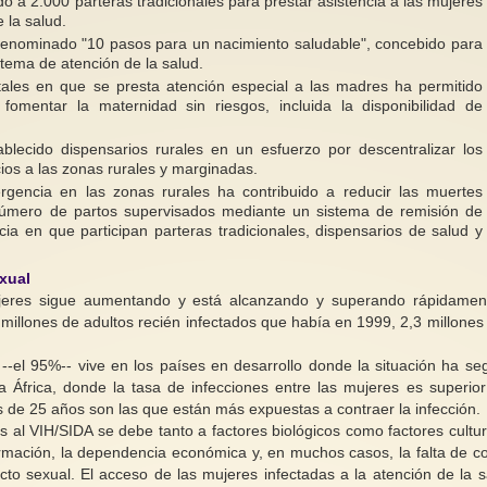
o a 2.000 parteras tradicionales para prestar asistencia a las mujeres
 la salud.
denominado "10 pasos para un nacimiento saludable", concebido para
stema de atención de la salud.
itales en que se presta atención especial a las madres ha permitido
omentar la maternidad sin riesgos, incluida la disponibilidad de
blecido dispensarios rurales en un esfuerzo por descentralizar los
cios a las zonas rurales y marginadas.
encia en las zonas rurales ha contribuido a reducir las muertes
número de partos supervisados mediante un sistema de remisión de
cia en que participan parteras tradicionales, dispensarios de salud y
xual
ujeres sigue aumentando y está alcanzando y superando rápidamen
millones de adultos recién infectados que había en 1999, 2,3 millones
-el 95%-- vive en los países en desarrollo donde la situación ha se
África, donde la tasa de infecciones entre las mujeres es superior
de 25 años son las que están más expuestas a contraer la infección.
s al VIH/SIDA se debe tanto a factores biológicos como factores cultur
ormación, la dependencia económica y, en muchos casos, la falta de co
cto sexual. El acceso de las mujeres infectadas a la atención de la s