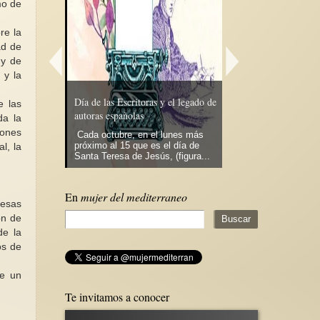
mo de
re la
ad de
ra Especial
 y de
tra las
 y la
sus causas y
xto de la
Día de las Escritoras y el legado de
Por la vida, los derech
e las
ada )2/10
autoras españolas
libertad de Narges M
da la
iones
la y
Cada octubre, en el lunes más
Que agridulce y que 
ctica de la
próximo al 15 que es el día de
resulta la celebración
l, la
ada...
Santa Teresa de Jesús, (figura...
Internacional de los D
En
mujer del mediterraneo
 esas
ón de
de la
os de
de un
Te invitamos a conocer