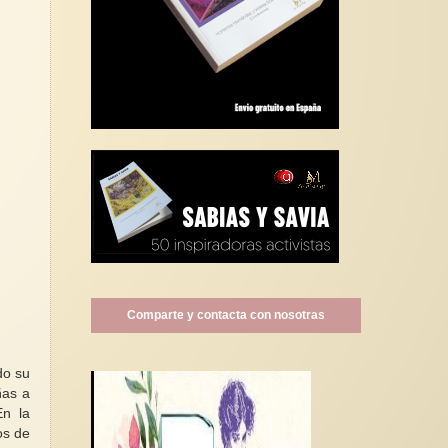
Comparte y contacta con nosotras
do su
ñas a
En la
os de