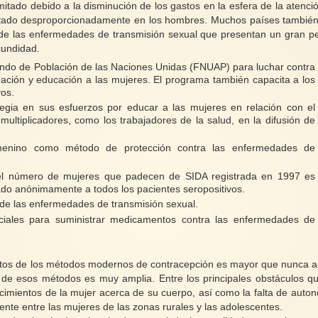
mitado debido a la disminución de los gastos en la esfera de la atenci
gastado desproporcionadamente en los hombres. Muchos países tambié
 de las enfermedades de transmisión sexual que presentan un gran pe
cundidad.
ondo de Población de las Naciones Unidas (FNUAP) para luchar contra
ación y educación a las mujeres. El programa también capacita a los
vos.
egia en sus esfuerzos por educar a las mujeres en relación con el
ultiplicadores, como los trabajadores de la salud, en la difusión de
emenino como método de protección contra las enfermedades de
 el número de mujeres que padecen de SIDA registrada en 1997 es
strado anónimamente a todos los pacientes seropositivos.
 de las enfermedades de transmisión sexual.
iales para suministrar medicamentos contra las enfermedades de
tos de los métodos modernos de contracepción es mayor que nunca a
so de esos métodos es muy amplia. Entre los principales obstáculos q
nocimientos de la mujer acerca de su cuerpo, así como la falta de auto
ente entre las mujeres de las zonas rurales y las adolescentes.