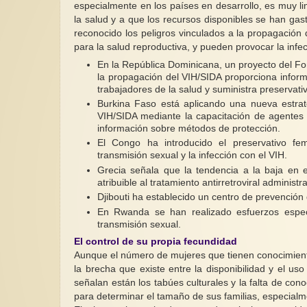
especialmente en los países en desarrollo, es muy li
la salud y a que los recursos disponibles se han 
reconocido los peligros vinculados a la propagación
para la salud reproductiva, y pueden provocar la infe
En la República Dominicana, un proyecto del F
la propagación del VIH/SIDA proporciona inform
trabajadores de la salud y suministra preservati
Burkina Faso está aplicando una nueva estrat
VIH/SIDA mediante la capacitación de agentes m
información sobre métodos de protección.
El Congo ha introducido el preservativo f
transmisión sexual y la infección con el VIH.
Grecia señala que la tendencia a la baja en
atribuible al tratamiento antirretroviral admini
Djibouti ha establecido un centro de prevención
En Rwanda se han realizado esfuerzos espec
transmisión sexual.
El control de su propia fecundidad
Aunque el número de mujeres que tienen conocimien
la brecha que existe entre la disponibilidad y el u
señalan están los tabúes culturales y la falta de co
para determinar el tamaño de sus familias, especialm