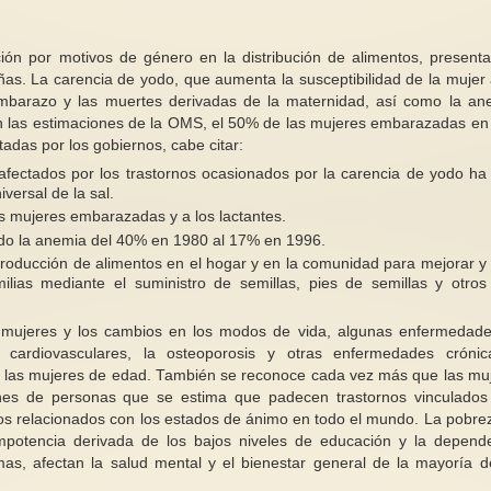
ción por motivos de género en la distribución de alimentos, present
ñas. La carencia de yodo, que aumenta la susceptibilidad de la mujer 
mbarazo y las muertes derivadas de la maternidad, así como la an
n las estimaciones de la OMS, el 50% de las mujeres embarazadas en
das por los gobiernos, cabe citar:
fectados por los trastornos ocasionados por la carencia de yodo ha
versal de la sal.
as mujeres embarazadas y a los lactantes.
ido la anemia del 40% en 1980 al 17% en 1996.
producción de alimentos en el hogar y en la comunidad para mejorar y
milias mediante el suministro de semillas, pies de semillas y otros
 mujeres y los cambios en los modos de vida, algunas enfermedad
 cardiovasculares, la osteoporosis y otras enfermedades cróni
e las mujeres de edad. También se reconoce cada vez más que las mu
nes de personas que se estima que padecen trastornos vinculados
os relacionados con los estados de ánimo en todo el mundo. La pobrez
impotencia derivada de los bajos niveles de educación y la depend
as, afectan la salud mental y el bienestar general de la mayoría d