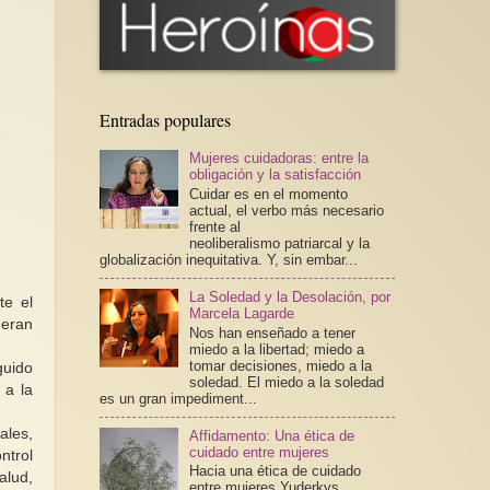
Entradas populares
Mujeres cuidadoras: entre la
obligación y la satisfacción
Cuidar es en el momento
actual, el verbo más necesario
frente al
neoliberalismo patriarcal y la
globalización inequitativa. Y, sin embar...
La Soledad y la Desolación, por
te el
Marcela Lagarde
 eran
Nos han enseñado a tener
miedo a la libertad; miedo a
tomar decisiones, miedo a la
guido
soledad. El miedo a la soledad
 a la
es un gran impediment...
ales,
Affidamento: Una ética de
cuidado entre mujeres
ntrol
Hacia una ética de cuidado
alud,
entre mujeres Yuderkys