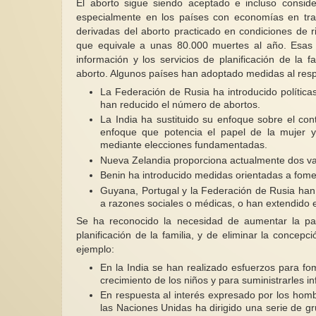
El aborto sigue siendo aceptado e incluso consid
especialmente en los países con economías en tra
derivadas del aborto practicado en condiciones de 
que equivale a unas 80.000 muertes al año. Esas 
información y los servicios de planificación de la 
aborto. Algunos países han adoptado medidas al respe
La Federación de Rusia ha introducido política
han reducido el número de abortos.
La India ha sustituido su enfoque sobre el con
enfoque que potencia el papel de la mujer y 
mediante elecciones fundamentadas.
Nueva Zelandia proporciona actualmente dos var
Benin ha introducido medidas orientadas a foment
Guyana, Portugal y la Federación de Rusia han 
a razones sociales o médicas, o han extendido e
Se ha reconocido la necesidad de aumentar la part
planificación de la familia, y de eliminar la conce
ejemplo:
En la India se han realizado esfuerzos para fo
crecimiento de los niños y para suministrarles i
En respuesta al interés expresado por los homb
las Naciones Unidas ha dirigido una serie de g