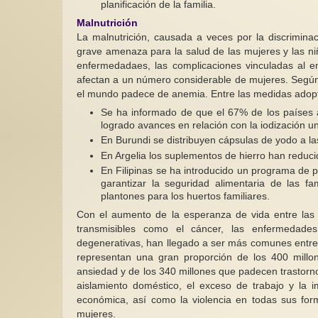
planificación de la familia.
Malnutrición
La malnutrición, causada a veces por la discrimina
grave amenaza para la salud de las mujeres y las ni
enfermedadaes, las complicaciones vinculadas al e
afectan a un número considerable de mujeres. Segú
el mundo padece de anemia. Entre las medidas adopta
Se ha informado de que el 67% de los países a
logrado avances en relación con la iodización uni
En Burundi se distribuyen cápsulas de yodo a l
En Argelia los suplementos de hierro han reduc
En Filipinas se ha introducido un programa de 
garantizar la seguridad alimentaria de las fa
plantones para los huertos familiares.
Con el aumento de la esperanza de vida entre las
transmisibles como el cáncer, las enfermedades
degenerativas, han llegado a ser más comunes entr
representan una gran proporción de los 400 millo
ansiedad y de los 340 millones que padecen trastorn
aislamiento doméstico, el exceso de trabajo y la 
económica, así como la violencia en todas sus form
mujeres.