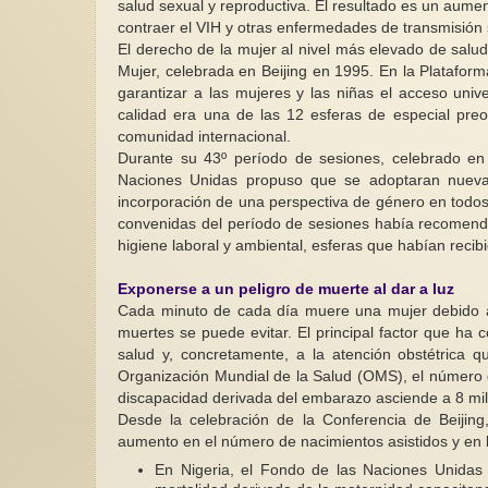
salud sexual y reproductiva. El resultado es un aum
contraer el VIH y otras enfermedades de transmisión 
El derecho de la mujer al nivel más elevado de salud
Mujer, celebrada en Beijing en 1995. En la Platafor
garantizar a las mujeres y las niñas el acceso univ
calidad era una de las 12 esferas de especial pre
comunidad internacional.
Durante su 43º período de sesiones, celebrado en 
Naciones Unidas propuso que se adoptaran nuevas 
incorporación de una perspectiva de género en todos l
convenidas del período de sesiones había recomendac
higiene laboral y ambiental, esferas que habían recib
Exponerse a un peligro de muerte al dar a luz
Cada minuto de cada día muere una mujer debido a
muertes se puede evitar. El principal factor que ha c
salud y, concretamente, a la atención obstétrica 
Organización Mundial de la Salud (OMS), el número 
discapacidad derivada del embarazo asciende a 8 mil
Desde la celebración de la Conferencia de Beijing
aumento en el número de nacimientos asistidos y en la
En Nigeria, el Fondo de las Naciones Unidas 