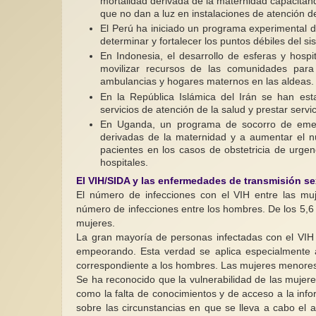
mortalidad derivada de la maternidad capacitand
que no dan a luz en instalaciones de atención de
El Perú ha iniciado un programa experimental 
determinar y fortalecer los puntos débiles del si
En Indonesia, el desarrollo de esferas y hosp
movilizar recursos de las comunidades para f
ambulancias y hogares maternos en las aldeas.
En la República Islámica del Irán se han esta
servicios de atención de la salud y prestar servi
En Uganda, un programa de socorro de emerg
derivadas de la maternidad y a aumentar el 
pacientes en los casos de obstetricia de urgen
hospitales.
El VIH/SIDA y las enfermedades de transmisión se
El número de infecciones con el VIH entre las m
número de infecciones entre los hombres. De los 5,6 
mujeres.
La gran mayoría de personas infectadas con el VIH -
empeorando. Esta verdad se aplica especialmente a 
correspondiente a los hombres. Las mujeres menores 
Se ha reconocido que la vulnerabilidad de las mujere
como la falta de conocimientos y de acceso a la inf
sobre las circunstancias en que se lleva a cabo el a