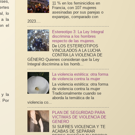
íses,
11 % en los feminicidios en
ertes
Francia, con 107 mujeres
asesinadas por sus parejas o
l, lo
exparejas, comparado con
 a la
2023....
on el
Estereotipo 3: La Ley Integral
discrimina a los hombres
respecto de las mujeres.
De LOS ESTEREOTIPOS
VINCULADOS A LA LUCHA
CONTRA LA VIOLENCIA DE
GÉNERO Quienes consideran que la Ley
Integral discrimina a los homb...
La violencia estética: otra forma
de violencia contra la mujer
La violencia estética: otra forma
de violencia contra la mujer
Tradicionalmente cuando se
 y la
aborda la temática de la
. Por
violencia co...
PLAN DE SEGURIDAD PARA
VICTIMAS DE VIOLENCIA DE
GENERO
SI SUFRES VIOLENCIA Y TE
ACABAS DE SEPARAR