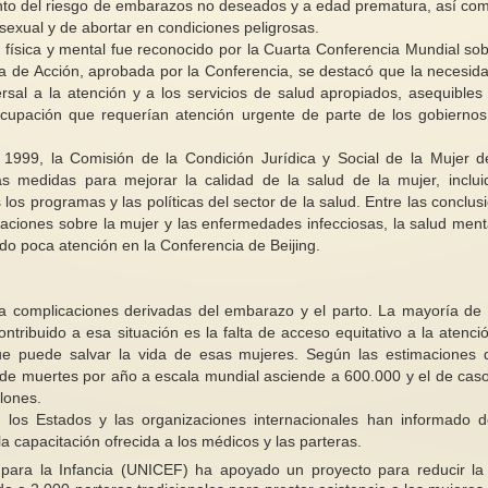
ento del riesgo de embarazos no deseados y a edad prematura, así co
sexual y de abortar en condiciones peligrosas.
 física y mental fue reconocido por la Cuarta Conferencia Mundial sob
ma de Acción, aprobada por la Conferencia, se destacó que la necesid
Informe de la Relato
ersal a la atención y a los servicios de salud apropiados, asequibles
sobre la violencia con
ocupación que requerían atención urgente de parte de los gobiernos
mujeres y las niñas, 
Intelectualizando el tema de la
consecuencias (conte
1999, la Comisión de la Condición Jurídica y Social de la Mujer d
moda y el estilo
reproducción subrog
medidas para mejorar la calidad de la salud de la mujer, inclui
os programas y las políticas del sector de la salud. Entre las conclus
Que escribir artículos o ensayos
Fenómeno A. Esca
sobre estética y moda es abordar
tendencias 6. La prá
iones sobre la mujer y las enfermedades infecciosas, la salud menta
temas frívolos;...
reproducción subrog
ido poca atención en la Conferencia de Beijing.
 complicaciones derivadas del embarazo y el parto. La mayoría de
ontribuido a esa situación es la falta de acceso equitativo a la atenci
que puede salvar la vida de esas mujeres. Según las estimaciones 
de muertes por año a escala mundial asciende a 600.000 y el de cas
lones.
, los Estados y las organizaciones internacionales han informado 
 capacitación ofrecida a los médicos y las parteras.
para la Infancia (UNICEF) ha apoyado un proyecto para reducir la