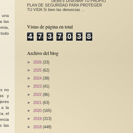
DEBES DISEÑAR TU PROPIO
PLAN DE SEGURIDAD PARA PROTEGER
TU VIDA Si bien las denuncias ...
a una
a las
Vistas de página en total
emia,
 todo
4
7
3
7
0
3
8
Archivo del blog
►
2026
(33)
►
2025
(62)
►
2024
(38)
►
2023
(41)
es no
►
2022
(96)
cas y
jeres
►
2021
(63)
 a la
►
2020
(165)
a, el
►
2019
(313)
encia
e las
►
2018
(448)