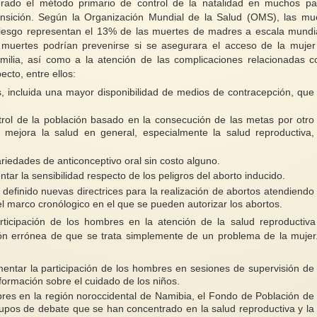
erado el método primario de control de la natalidad en muchos pa
nsición. Según la Organización Mundial de la Salud (OMS), las mu
riesgo representan el 13% de las muertes de madres a escala mundia
muertes podrían prevenirse si se asegurara el acceso de la mujer
familia, así como a la atención de las complicaciones relacionadas c
cto, entre ellos:
s, incluida una mayor disponibilidad de medios de contracepción, que
trol de la población basado en la consecución de las metas por otro
mejora la salud en general, especialmente la salud reproductiva,
iedades de anticonceptivo oral sin costo alguno.
ar la sensibilidad respecto de los peligros del aborto inducido.
definido nuevas directrices para la realización de abortos atendiendo
l marco cronólogico en el que se pueden autorizar los abortos.
icipación de los hombres en la atención de la salud reproductiva
pción errónea de que se trata simplemente de un problema de la mujer
mentar la participación de los hombres en sesiones de supervisión de
nformación sobre el cuidado de los niños.
res en la región noroccidental de Namibia, el Fondo de Población de
rupos de debate que se han concentrado en la salud reproductiva y la