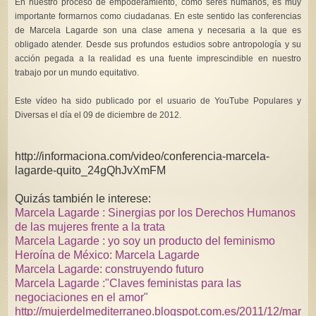
En nuestro proceso de empoderamiento, como seres humanos, es muy
importante formarnos como ciudadanas. En este sentido las conferencias
de Marcela Lagarde son una clase amena y necesaria a la que es
obligado atender. Desde sus profundos estudios sobre antropología y su
acción pegada a la realidad es una fuente imprescindible en nuestro
trabajo por un mundo equitativo.
Este vídeo ha sido publicado por el usuario de YouTube Populares y
Diversas el día el 09 de diciembre de 2012.
http://informaciona.com/video/conferencia-marcela-
lagarde-quito_24gQhJvXmFM
Quizás también le interese:
Marcela Lagarde : Sinergias por los Derechos Humanos
de las mujeres frente a la trata
Marcela Lagarde : yo soy un producto del feminismo
Heroína de México: Marcela Lagarde
Marcela Lagarde: construyendo futuro
Marcela Lagarde :"Claves feministas para las
negociaciones en el amor"
http://mujerdelmediterraneo.blogspot.com.es/2011/12/mar