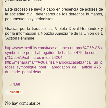
Este proceso se llevó a cabo en presencia de actores de
la sociedad civil, defensores de los derechos humanos,
parlamentarios y periodistas.
Gracias por la traducción a Violeta Doval Hernández y
por la información a Nouzha Ameziane de la Union de L
´Action Féminine
http://www.medi1tv.com/fr/casablanca-un-proc%C3%A8s-
symbolique-pour-l-abrogation-de-l-article-475-du-code-
p%C3%A9nal-maroc-infos-14264
http://menara.ma/fr/Actualites/Maroc/ci.casablanca:_un_p
roces_symbolique_pour_l_abrogation_de_l_article_475_
du_code_penal.default
at
9:58
Compartir
No hay comentarios: