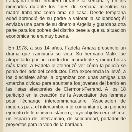
trabajaba como jornalero durante la semana y en los
mercados durante los fines de semana mientras su
madre trabajaba como ama de casa. Desde temprana
edad aprendió de su padre a valorar la solidaridad; él
enviaba una parte de su dinero a Argelia y guardaba otra
parte para los pobres del distrito pese a que su situación
económica no era muy buena.
En 1978, a sus 14 años, Fadela Amara presenció un
drama que cambiaría su vida. Su hermano Malik fue
atropellado por un conductor imprudente y murió horas
más tarde. A Fadela le aterrorizó ver cómo la policía se
ponía del lado del conductor. Esta experiencia la llevó, a
los diecisiete años, a organizar con unas amigas una
«marcha cívica» para apuntar a los jóvenes del barrio en
las listas electorales de Clermont-Ferrand. A los 18
participó en la creación de la Association des femmes
pour l'échange intercommunautaire (Asociación de
mujeres para el intercambio intercomunitario), un pionero
ejemplo de feminismo islámico, cuyo objetivo era: «Crear
un espacio de intercambio, de solidaridad, portador de
proyectos para la vida de la barriada.