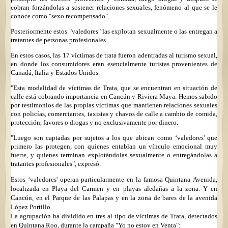
cobran forzándolas a sostener relaciones sexuales, fenómeno al que se le
conoce como "sexo recompensado".
Posteriormente estos "valedores" las explotan sexualmente o las entregan a
tratantes de personas profesionales.
En estos casos, las 17 víctimas de trata fueron adentradas al turismo sexual,
en donde los consumidores eran esencialmente turistas provenientes de
Canadá, Italia y Estados Unidos.
"Esta modalidad de víctimas de Trata, que se encuentran en situación de
calle está cobrando importancia en Cancún y Riviera Maya. Hemos sabido
por testimonios de las propias víctimas que mantienen relaciones sexuales
con policías, comerciantes, taxistas y chavos de calle a cambio de comida,
protección, favores o drogas y no exclusivamente por dinero.
"Luego son captadas por sujetos a los que ubican como ‘valedores' que
primero las protegen, con quienes entablan un vínculo emocional muy
fuerte, y quienes terminan explotándolas sexualmente o entregándolas a
tratantes profesionales", expresó.
Estos ‘valedores' operan particularmente en la famosa Quintana Avenida,
localizada en Playa del Carmen y en playas aledañas a la zona. Y en
Cancún, en el Parque de las Palapas y en la zona de bares de la avenida
López Portillo.
La agrupación ha dividido en tres al tipo de víctimas de Trata, detectados
en Quintana Roo, durante la campaña "Yo no estoy en Venta":