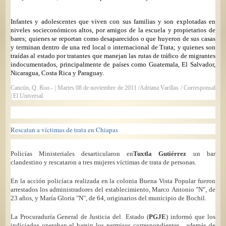
Infantes y adolescentes que viven con sus familias y son explotadas en
niveles socieconómicos altos, por amigos de la escuela y propietarios de
bares; quienes se reportan como desaparecidos o que huyeron de sus casas
y terminan dentro de una red local o internacional de Trata; y quienes son
traídas al estado por tratantes que manejan las rutas de tráfico de migrantes
indocumentados, principalmente de países como Guatemala, El Salvador,
Nicaragua, Costa Rica y Paraguay.
Cancún, Q. Roo.- | Martes 08 de noviembre de 2011 /
Adriana Varillas / Corresponsal
| El Universal
Rescatan a víctimas de trata en Chiapas
Policías Ministeriales desarticularon en
Tuxtla Gutiérrez
un bar
clandestino y rescataron a tres mujeres víctimas de trata de personas.
En la acción policíaca realizada en la colonia Buena Vista Popular fueron
arrestados los administradores del establecimiento, Marco Antonio "N", de
23 años, y María Gloria "N", de 64, originarios del municipio de B
ochil.
La Procuraduría General de Justicia del
Estado (
PGJE
) informó que los
indiciados operaban el bar
sin los permisos correspondientes,
además de