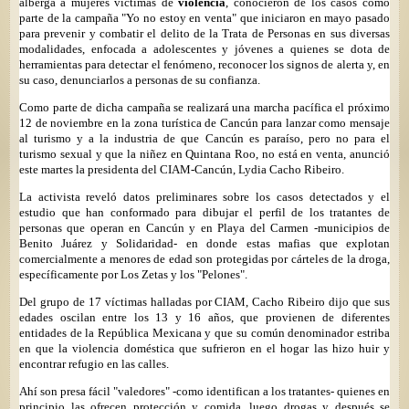
alberga a mujeres víctimas de
violencia
, conocieron de los casos como
parte de la campaña "Yo no estoy en venta" que iniciaron en mayo pasado
para prevenir y combatir el delito de la Trata de Personas en sus diversas
modalidades, enfocada a adolescentes y jóvenes a quienes se dota de
herramientas para detectar el fenómeno, reconocer los signos de alerta y, en
su caso, denunciarlos a personas de su confianza.
Como parte de dicha campaña se realizará una marcha pacífica el próximo
12 de noviembre en la zona turística de Cancún para lanzar como mensaje
al turismo y a la industria de que Cancún es paraíso, pero no para el
turismo sexual y que la niñez en Quintana Roo, no está en venta, anunció
este martes la presidenta del CIAM-Cancún, Lydia Cacho Ribeiro.
La activista reveló datos preliminares sobre los casos detectados y el
estudio que han conformado para dibujar el perfil de los tratantes de
personas que operan en Cancún y en Playa del Carmen -municipios de
Benito Juárez y Solidaridad- en donde estas mafias que explotan
comercialmente a menores de edad son protegidas por cárteles de la droga,
específicamente por Los Zetas y los "Pelones".
Del grupo de 17 víctimas halladas por CIAM, Cacho Ribeiro dijo que sus
edades oscilan entre los 13 y 16 años, que provienen de diferentes
entidades de la República Mexicana y que su común denominador estriba
en que la violencia doméstica que sufrieron en el hogar las hizo huir y
encontrar refugio en las calles.
Ahí son presa fácil "valedores" -como identifican a los tratantes- quienes en
principio las ofrecen protección y comida, luego drogas y después se