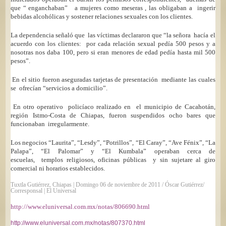
que “ enganchaban”
a mujeres como meseras , las obligaban a
ingerir
bebidas alcohólicas y sostener relaciones sexuales con los clientes.
La dependencia señaló que
las víctimas declararon que “la señora
hacía el
acuerdo con los clientes:
por cada relación sexual pedía 500 pesos y a
nosotras nos daba 100, pero si eran menores de edad pedía hasta mil 500
pesos”.
En el sitio fueron aseguradas tarjetas de presentación
mediante las cuales
se
ofrecían “servicios a domicilio”.
En otro operativo
policíaco realizado en
el municipio de Cacahotán,
región Istmo-Costa de Chiapas, fueron suspendidos ocho bares que
funcionaban
irregularmente.
Los negocios “Laurita”, “Lesdy”, “Potrillos”, “El Caray”, “Ave Fénix”, “La
Palapa”, “El Palomar” y “El Kumbala” operaban cerca de
escuelas,
templos religiosos, oficinas públicas
y sin sujetare al giro
comercial ni horarios establecidos.
Tuxtla Gutiérrez, Chiapas | Domingo 06 de noviembre de 2011 / Óscar Gutiérrez/
Corresponsal | El Universal
http://www.eluniversal.com.mx/notas/806690.html
http://www.eluniversal.com.mx/notas/807370.html