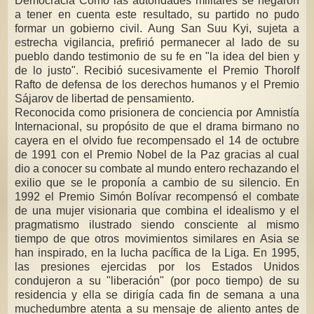
Democracia Como las autoridades militares se negaron
a tener en cuenta este resultado, su partido no pudo
formar un gobierno civil. Aung San Suu Kyi, sujeta a
estrecha vigilancia, prefirió permanecer al lado de su
pueblo dando testimonio de su fe en "la idea del bien y
de lo justo". Recibió sucesivamente el Premio Thorolf
Rafto de defensa de los derechos humanos y el Premio
Sájarov de libertad de pensamiento.
Reconocida como prisionera de conciencia por Amnistía
Internacional, su propósito de que el drama birmano no
cayera en el olvido fue recompensado el 14 de octubre
de 1991 con el Premio Nobel de la Paz gracias al cual
dio a conocer su combate al mundo entero rechazando el
exilio que se le proponía a cambio de su silencio. En
1992 el Premio Simón Bolívar recompensó el combate
de una mujer visionaria que combina el idealismo y el
pragmatismo ilustrado siendo consciente al mismo
tiempo de que otros movimientos similares en Asia se
han inspirado, en la lucha pacífica de la Liga. En 1995,
las presiones ejercidas por los Estados Unidos
condujeron a su "liberación" (por poco tiempo) de su
residencia y ella se dirigía cada fin de semana a una
muchedumbre atenta a su mensaje de aliento antes de