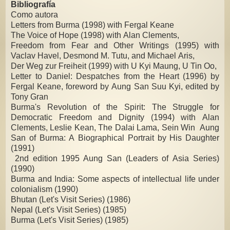
Bibliografía
Como autora
Letters from Burma (1998) with Fergal Keane
The Voice of Hope (1998) with Alan Clements,
Freedom from Fear and Other Writings (1995) with
Vaclav Havel, Desmond M. Tutu, and Michael Aris,
Der Weg zur Freiheit (1999) with U Kyi Maung, U Tin Oo,
Letter to Daniel: Despatches from the Heart (1996) by
Fergal Keane, foreword by Aung San Suu Kyi, edited by
Tony Gran
Burma's Revolution of the Spirit: The Struggle for
Democratic Freedom and Dignity (1994) with Alan
Clements, Leslie Kean, The Dalai Lama, Sein Win Aung
San of Burma: A Biographical Portrait by His Daughter
(1991)
2nd edition 1995 Aung San (Leaders of Asia Series)
(1990)
Burma and India: Some aspects of intellectual life under
colonialism (1990)
Bhutan (Let's Visit Series) (1986)
Nepal (Let's Visit Series) (1985)
Burma (Let's Visit Series) (1985)