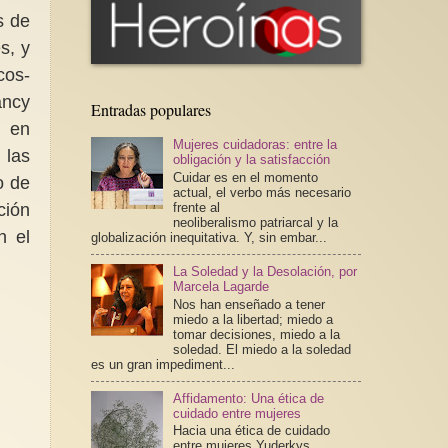
s de
s, y
cos-
ancy
Entradas populares
, en
Mujeres cuidadoras: entre la
 las
obligación y la satisfacción
Cuidar es en el momento
o de
actual, el verbo más necesario
ción
frente al
neoliberalismo patriarcal y la
n el
globalización inequitativa. Y, sin embar...
La Soledad y la Desolación, por
Marcela Lagarde
Nos han enseñado a tener
miedo a la libertad; miedo a
tomar decisiones, miedo a la
soledad. El miedo a la soledad
es un gran impediment...
Affidamento: Una ética de
cuidado entre mujeres
Hacia una ética de cuidado
entre mujeres Yuderkys