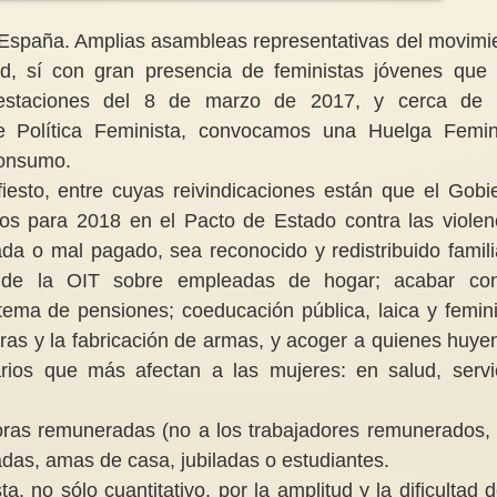
España. Amplias asambleas representativas del movimi
ad, sí con gran presencia de feministas jóvenes que
nifestaciones del 8 de marzo de 2017, y cerca de
de Política Feminista, convocamos una Huelga Femin
Os invitamos a leer o
El sentido de escribir y leer de las
consumo.
traducidas por mujer
mujeres
fiesto, entre cuyas reivindicaciones están que el Gobi
Os invitamos a cono
“Siempre me he sentido
aportes de las muje
dos para 2018 en el Pacto de Estado contra las violen
profundamente viva cuando
heroinas.net , que n
escribo” Siri Hustvedt, autora...
descubrir...
da o mal pagado, sea reconocido y redistribuido famili
89 de la OIT sobre empleadas de hogar; acabar co
istema de pensiones; coeducación pública, laica y femini
erras y la fabricación de armas, y acoger a quienes huye
tarios que más afectan a las mujeres: en salud, servi
oras remuneradas (no a los trabajadores remunerados,
adas, amas de casa, jubiladas o estudiantes.
, no sólo cuantitativo, por la amplitud y la dificultad d