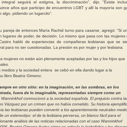
 integral seguirá el estigma, la discriminación”, dijo. “Existe inclu
uince años que participo de encuentros LGBT y allí la mayoría son g
algo, pidiendo un lugarcito”.
 su pareja de entonces María Rachid turno para casarse, agregó: “Si u
Diálogo feminista entre libros y
en lugares de poder, de decisión. Lo mismo que pasa con las mujeres 
Portugal: Más de 24 
brujas
 Castro habló de experiencias de compañeras lesbianas que se si
en 2025
oral para no ser cuestionadas. La presión es por mujer y por lesbiana.
En la proximidad de la
celebración de la Noche de Brujas
La asociación por
y del Día de Muertos (as), me
- União de Mulheres 
as mujeres no están aún plenamente aceptadas por las y los hijos que
parece...
Resposta ...
ales.
edios y la sociedad entera se cebó en ella dando lugar a la
su libro Beatriz Gimeno:
mpre en otro sitio: en la imaginación, en las sombras, en los
 mirada, fuera de lo imaginable, representadas siempre como un
o Wanninkhof conmocionó a la sociedad española. El prejuicio contra la
res Vázquez por un crimen que no había cometido. Su historia ejemplifi
cia las lesbianas pueden convertir a los aparentemente neutrales medi
 un estereotipo: el de la lesbiana perversa, un blanco fácil para el
sionante análisis de las noticias relacionadas con el caso Wanninkhof
06, Beatriz Gimeno ilustra cómo se articula la lesbofobia y los discur