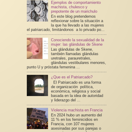
Ejemplos de comportamiento
machista, chulesco y
prepotente de un marichulo
En este blog pretendemos
reflexionar sobre la situación a
la que ha llevado a las mujeres
el patriarcado, limitándonos a lo privado po...
Conociendo la sexualidad de la
mujer: las glándulas de Skene
Las glándulas de Skene,
también llamadas glándulas
uretrales, parauretrales,
glándulas vestibulares menores,
punto U y próstata femenina ...
¿Que es el Patriarcado?
El Patriarcado es una forma
de organización política,
económica, religiosa y social
basada en la idea de autoridad
y liderazgo del ...
Violencia machista en Francia
En 2024 hubo un aumento del
11 % en los feminicidios en
Francia, con 107 mujeres
asesinadas por sus parejas o