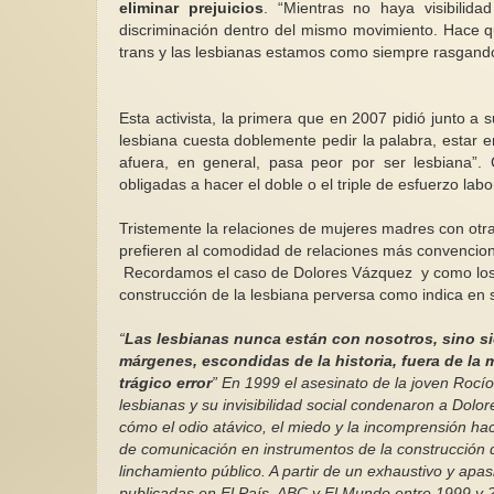
eliminar prejuicios
. “Mientras no haya visibilidad
discriminación dentro del mismo movimiento. Hace q
trans y las lesbianas estamos como siempre rasgando 
Esta activista, la primera que en 2007 pidió junto a
lesbiana cuesta doblemente pedir la palabra, estar 
afuera, en general, pasa peor por ser lesbiana”.
obligadas a hacer el doble o el triple de esfuerzo lab
Tristemente la relaciones de mujeres madres con otr
prefieren al comodidad de relaciones más convencion
Recordamos el caso de Dolores Vázquez y como los m
construcción de la lesbiana perversa como indica en 
“
Las lesbianas nunca están con nosotros, sino sie
márgenes, escondidas de la historia, fuera de la
trágico error
” En 1999 el asesinato de la joven Rocí
lesbianas y su invisibilidad social condenaron a Dolo
cómo el odio atávico, el miedo y la incomprensión ha
de comunicación en instrumentos de la construcción de
linchamiento público. A partir de un exhaustivo y apa
publicadas en El País, ABC y El Mundo entre 1999 y 20