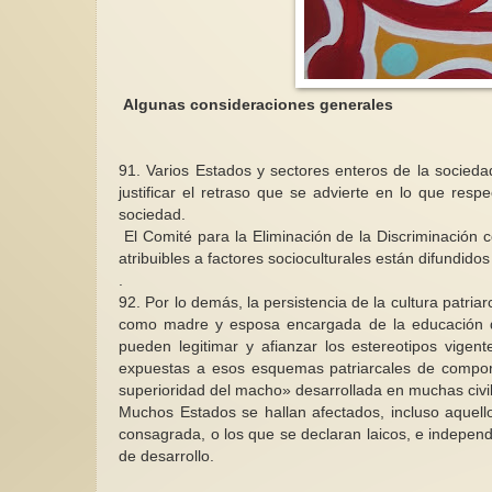
Algunas consideraciones generales
El futuro político 
autónomo y con per
género?
91. Varios Estados y sectores enteros de la socieda
En este año de el
justificar el retraso que se advierte en lo que resp
inquietud crece c
sociedad.
mexicana, pero ta
El Comité para la Eliminación de la Discriminación c
parte...
atribuibles a factores socioculturales están difundido
.
92. Por lo demás, la persistencia de la cultura patria
como madre y esposa encargada de la educación de
pueden legitimar y afianzar los estereotipos vigent
expuestas a esos esquemas patriarcales de comport
superioridad del macho» desarrollada en muchas civil
Muchos Estados se hallan afectados, incluso aquel
consagrada, o los que se declaran laicos, e independ
de desarrollo.