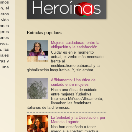
ismos
n, el
ñeros
 vida
iones
Entradas populares
jeres
menos
Mujeres cuidadoras: entre la
aves.
obligación y la satisfacción
, las
Cuidar es en el momento
iales
actual, el verbo más necesario
ras y
frente al
neoliberalismo patriarcal y la
, una
globalización inequitativa. Y, sin embar...
Affidamento: Una ética de
cuidado entre mujeres
Hacia una ética de cuidado
entre mujeres Yuderkys
Espinosa Miñoso Affidamento,
llamaban las feministas
italianas de la diferencia...
La Soledad y la Desolación, por
Marcela Lagarde
Nos han enseñado a tener
miedo a la libertad; miedo a