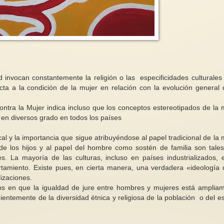
Informe de la Relato
sobre la violencia con
de México será
mujeres y las niñas, 
spectiva de
Emmeline, un activismo de
consecuencias (conte
d invocan constantemente la religión o las especificidades culturales
hechos…no palabras! (2)
reproducción subrog
ecciones mi
ecta a la condición de la mujer en relación con la evolución general 
omo ciudadana
La Unión Social y Política de las
VI. Violencia contra
mbién como
Mujeres fundada y liderada por
las niñas en el conte
ontra la Mujer indica incluso que los conceptos estereotipados de la 
Emmeline Pankhurst, realizó...
reproducción...
s en diversos grado en todos los países
rcal y la importancia que sigue atribuyéndose al papel tradicional de la 
 los hijos y al papel del hombre como sostén de familia son tale
es. La mayoría de las culturas, incluso en países industrializados, 
amiento. Existe pues, en cierta manera, una verdadera «ideología 
izaciones.
los en que la igualdad de jure entre hombres y mujeres está amplia
ientemente de la diversidad étnica y religiosa de la población o del e