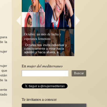
ra Especial
tra las
sus causas y
Hablando de feminiza
xto de la
Octubre: un mes de lucha y
desfeminización y fem
 para
ada) 6/10
esperanza femenina
El enorme crecimient
de la
 las mujeres y
Octubre nos invita individual y
movimiento feminista 
xto de la
colectivamente a mirar hacia
mundial, y los import
mujer
adentro y hacia afuera, a...
avances que...
En
mujer del mediterraneo
mujer
s que
están
de la
mente
stado
Te invitamos a conocer