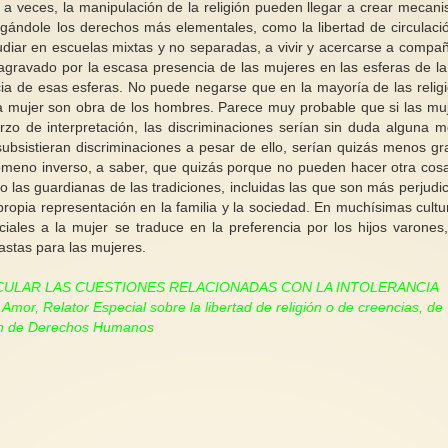
so, a veces, la manipulación de la religión pueden llegar a crear mecan
egándole los derechos más elementales, como la libertad de circulació
studiar en escuelas mixtas y no separadas, a vivir y acercarse a compa
ravado por la escasa presencia de las mujeres en las esferas de la
encia de esas esferas. No puede negarse que en la mayoría de las relig
 la mujer son obra de los hombres. Parece muy probable que si las mu
zo de interpretación, las discriminaciones serían sin duda alguna 
subsistieran discriminaciones a pesar de ello, serían quizás menos gr
ómeno inverso, a saber, que quizás porque no pueden hacer otra cosa
 las guardianas de las tradiciones, incluidas las que son más perjudic
 propia representación en la familia y la sociedad. En muchísimas cultu
diciales a la mujer se traduce en la preferencia por los hijos varones
stas para las mujeres.
ICULAR LAS CUESTIONES RELACIONADAS CON LA INTOLERANCIA
mor, Relator Especial sobre la libertad de religión o de creencias, de
ión de Derechos Humanos