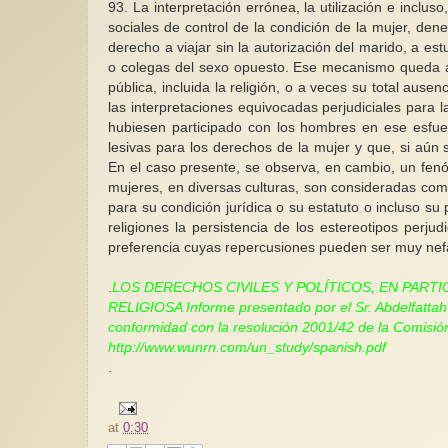
93. La interpretación errónea, la utilización e inclu
sociales de control de la condición de la mujer, den
derecho a viajar sin la autorización del marido, a e
o colegas del sexo opuesto. Ese mecanismo queda ag
pública, incluida la religión, o a veces su total aus
las interpretaciones equivocadas perjudiciales para
hubiesen participado con los hombres en ese esfuer
lesivas para los derechos de la mujer y que, si aún 
En el caso presente, se observa, en cambio, un fen
mujeres, en diversas culturas, son consideradas como
para su condición jurídica o su estatuto o incluso su
religiones la persistencia de los estereotipos perju
preferencia cuyas repercusiones pueden ser muy nefa
.
LOS DERECHOS CIVILES Y POLÍTICOS, EN PART
RELIGIOSA Informe presentado por el Sr. Abdelfattah A
conformidad con la resolución 2001/42 de la Comis
http://www.wunrn.com/un_study/spanish.pdf
.
at
0:30