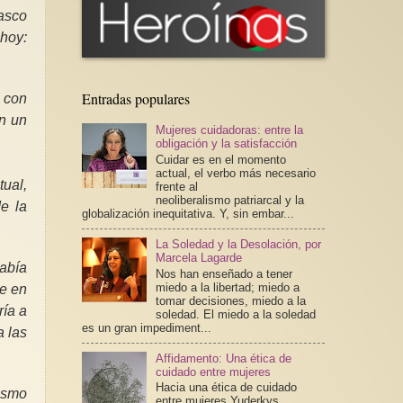
asco
 hoy:
Entradas populares
o con
n un
Mujeres cuidadoras: entre la
obligación y la satisfacción
Cuidar es en el momento
actual, el verbo más necesario
tual,
frente al
neoliberalismo patriarcal y la
de la
globalización inequitativa. Y, sin embar...
La Soledad y la Desolación, por
Marcela Lagarde
había
Nos han enseñado a tener
miedo a la libertad; miedo a
te en
tomar decisiones, miedo a la
ría a
soledad. El miedo a la soledad
es un gran impediment...
a las
Affidamento: Una ética de
cuidado entre mujeres
Hacia una ética de cuidado
nismo
entre mujeres Yuderkys