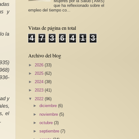
Mujeres por la Salud ( AMS)
radas
que ha reflexionado sobre el
empleo del tiempo co...
as y
Vistas de página en total
lo la
4
7
3
6
4
1
3
Archivo del blog
935)
►
2026
(33)
968)
►
2025
(62)
936-
►
2024
(38)
►
2023
(41)
ad y
▼
2022
(96)
les,
►
diciembre
(6)
, el
►
noviembre
(5)
.
►
octubre
(3)
►
septiembre
(7)