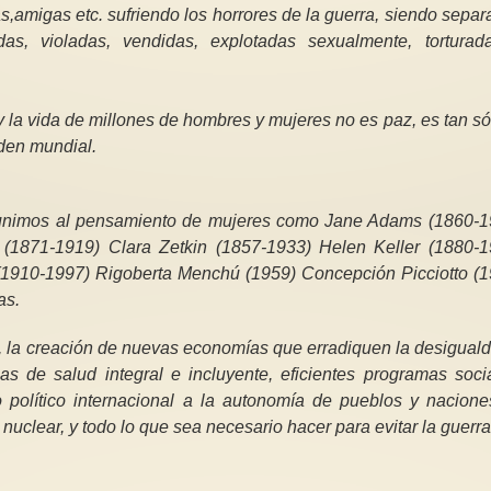
s,amigas etc. sufriendo los horrores de la guerra, siendo sepa
das, violadas, vendidas, explotadas sexualmente, torturad
y la vida de millones de hombres y mujeres no es paz, es tan só
den mundial.
os unimos al pensamiento de mujeres como Jane Adams (1860-1
1871-1919) Clara Zetkin (1857-1933) Helen Keller (1880-1
 (1910-1997) Rigoberta Menchú (1959) Concepción Picciotto (1
as.
 la creación de nuevas economías que erradiquen la desiguald
s de salud integral e incluyente, eficientes programas socia
 político internacional a la autonomía de pueblos y naciones
uclear, y todo lo que sea necesario hacer para evitar la guerra