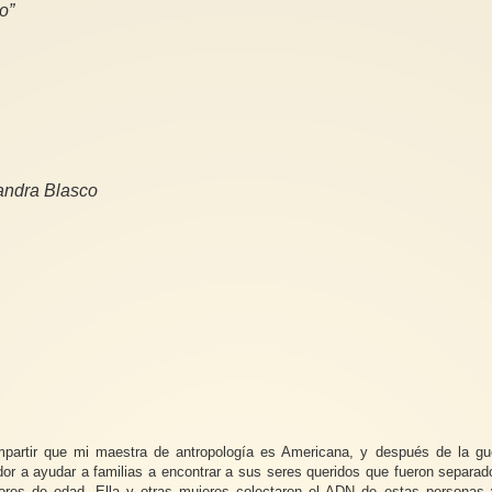
o”
Sandra Blasco
partir que mi maestra de antropología es Americana, y después de la guer
vador a ayudar a familias a encontrar a sus seres queridos que fueron separa
enores de edad. Ella y otras mujeres colectaron el ADN de estas personas 