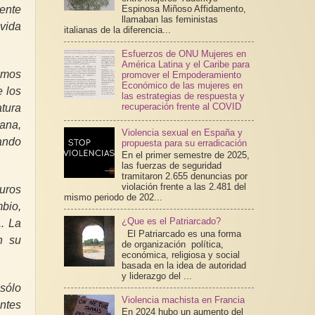
ente
Espinosa Miñoso Affidamento,
llamaban las feministas
vida
italianas de la diferencia...
Esfuerzos de ONU Mujeres en
América Latina y el Caribe para
hemos
promover el Empoderamiento
Económico de las mujeres en
e los
las estrategias de respuesta y
recuperación frente al COVID
atura
cana,
Violencia sexual en España y
gando
propuesta para su erradicación
En el primer semestre de 2025,
las fuerzas de seguridad
tramitaron 2.655 denuncias por
violación frente a las 2.481 del
muros
mismo periodo de 202...
bio,
¿Que es el Patriarcado?
.. La
El Patriarcado es una forma
n su
de organización política,
económica, religiosa y social
basada en la idea de autoridad
y liderazgo del ...
 sólo
Violencia machista en Francia
ntes
En 2024 hubo un aumento del