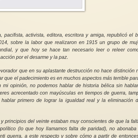
Reconocimiento a tod
participantes en el 
acifista, activista, editora, escritora y amiga, republicó el 
Bruselas en apoyo de
014, sobre la labor que realizaron en 1915 un grupo de muj
Palestina
REGALA FEMINISMO
undial, y que hoy se hace tan necesario leer o releer com
Nos sumamos al At
 acción por el desarme y la paz.
Regala feminismo . Inspírate para
Republicano de Zar
dejar un mundo mejor con mas
expresar nuestro pr
cooperación, más empatía, más...
agradecimiento a...
vorador que en su aplastante destrucción no hace distinción 
r que el padecimiento es en muchos aspectos más terrible par
 mi opinión, no podemos hablar de historia bélica sin hablar
mujeres acrecentado con mayúsculas en tiempos de guerra, tam
hablar primero de lograr la igualdad real y la eliminación d
 y principios del veinte estaban muy conscientes de que la fal
político (lo que hoy llamamos falta de paridad), no abonaba 
nti guerra, a este respecto y sobre cómo a partir de entonce