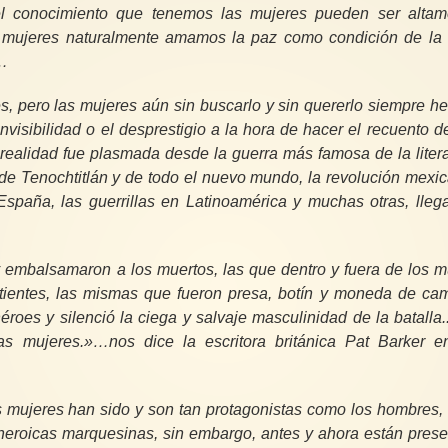
y el conocimiento que tenemos las mujeres pueden ser altam
 mujeres naturalmente amamos la paz como condición de la 
”…
s, pero las mujeres aún sin buscarlo y sin quererlo siempre 
isibilidad o el desprestigio a la hora de hacer el recuento d
a realidad fue plasmada desde la guerra más famosa de la liter
 de Tenochtitlán y de todo el nuevo mundo, la revolución mexi
 España, las guerrillas en Latinoamérica y muchas otras, lle
y embalsamaron a los muertos, las que dentro y fuera de los 
tientes, las mismas que fueron presa, botín y moneda de cam
roes y silenció la ciega y salvaje masculinidad de la batalla.
as mujeres.»…nos dice la escritora británica Pat Barker e
s mujeres han sido y son tan protagonistas como los hombres,
heroicas marquesinas, sin embargo, antes y ahora están prese