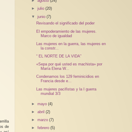
►
agosto
(24)
►
julio
(20)
▼
junio
(7)
Revisando el significado del poder
El empoderamiento de las mujeres.
Marco de igualdad
Las mujeres en la guerra, las mujeres en
la constr...
“ EL NORTE DE LA VIDA”
«Sepa por qué usted es machista» por
María Elena W...
Condenamos los 129 feminicidios en
Francia desde e...
Las mujeres pacifistas y la I guerra
mundial 3/3
►
mayo
(4)
►
abril
(2)
►
marzo
(7)
rilla
dos de
►
febrero
(5)
y así