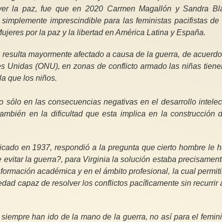
ver la paz, fue que en 2020 Carmen Magallón y Sandra Bl
a simplemente imprescindible para las feministas pacifistas de
ujeres por la paz y la libertad en América Latina y España.
 resulta mayormente afectado a causa de la guerra, de acuerd
s Unidas (ONU), en zonas de conflicto armado las niñas tiene
a que los niños.
 sólo en las consecuencias negativas en el desarrollo intelec
ambién en la dificultad que esta implica en la construcción 
icado en 1937, respondió a la pregunta que cierto hombre le 
 evitar la guerra?, para Virginia la solución estaba precisamen
ormación académica y en el ámbito profesional, la cual permiti
dad capaz de resolver los conflictos pacíficamente sin recurrir 
z siempre han ido de la mano de la guerra, no así para el femi