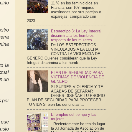
cirlo
11 % en los feminicidios en
Francia, con 107 mujeres
asesinadas por sus parejas o
exparejas, comparado con
2023....
ostro
Estereotipo 3: La Ley Integral
discrimina a los hombres
erra
respecto de las mujeres.
enina
De LOS ESTEREOTIPOS
VINCULADOS A LA LUCHA
CONTRA LA VIOLENCIA DE
GÉNERO Quienes consideran que la Ley
Integral discrimina a los homb...
o la
tual
PLAN DE SEGURIDAD PARA
VICTIMAS DE VIOLENCIA DE
én un
GENERO
SI SUFRES VIOLENCIA Y TE
ACABAS DE SEPARAR
DEBES DISEÑAR TU PROPIO
PLAN DE SEGURIDAD PARA PROTEGER
s por
TU VIDA Si bien las denuncias ...
El empleo del tiempo y las
mujeres
s que
Recientemente ha tenido lugar
la XI Jornada de Asociación de
usto