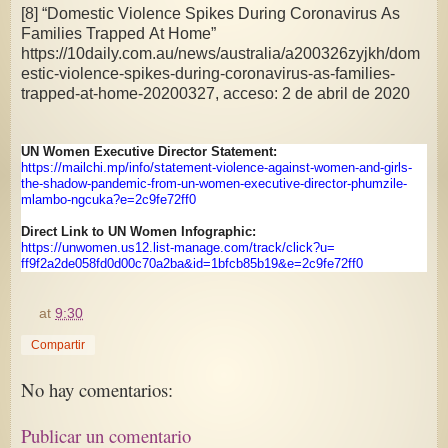
[8] “Domestic Violence Spikes During Coronavirus As
Families Trapped At Home”
https://10daily.com.au/news/australia/a200326zyjkh/dom
estic-violence-spikes-during-coronavirus-as-families-
trapped-at-home-20200327, acceso: 2 de abril de 2020
UN Women Executive Director Statement:
https://mailchi.mp/info/
statement-violence-against-
women-and-girls-
the-shadow-
pandemic-from-un-women-
executive-director-phumzile-
mlambo-ngcuka?e=2c9fe72ff0
Direct Link to UN Women Infographic:
https://unwomen.us12.list-
manage.com/track/click?u=
ff9f2a2de058fd0d00c70a2ba&id=
1bfcb85b19&e=2c9fe72ff0
at
9:30
Compartir
No hay comentarios:
Publicar un comentario