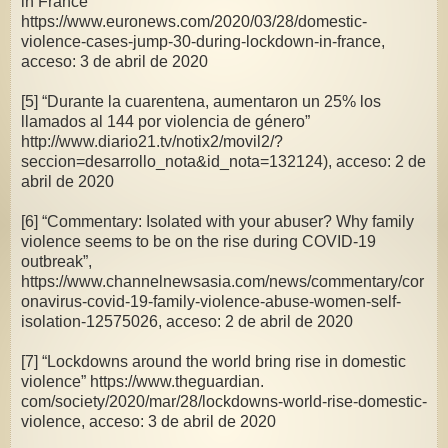
in France”
https://www.euronews.com/2020/03/28/domestic-
violence-cases-jump-30-during-lockdown-in-france,
acceso: 3 de abril de 2020
[5] “Durante la cuarentena, aumentaron un 25% los
llamados al 144 por violencia de género”
http://www.diario21.tv/notix2/movil2/?
seccion=desarrollo_nota&id_nota=132124), acceso: 2 de
abril de 2020
[6] “Commentary: Isolated with your abuser? Why family
violence seems to be on the rise during COVID-19
outbreak”,
https://www.channelnewsasia.com/news/commentary/cor
onavirus-covid-19-family-violence-abuse-women-self-
isolation-12575026, acceso: 2 de abril de 2020
[7] “Lockdowns around the world bring rise in domestic
violence” https://www.theguardian.
com/society/2020/mar/28/lockdowns-world-rise-domestic-
violence, acceso: 3 de abril de 2020