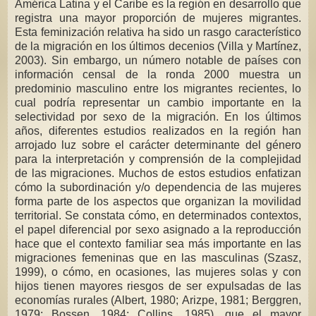
América Latina y el Caribe es la región en desarrollo que
registra una mayor proporción de mujeres migrantes.
Esta feminización relativa ha sido un rasgo característico
de la migración en los últimos decenios (Villa y Martínez,
2003). Sin embargo, un número notable de países con
información censal de la ronda 2000 muestra un
predominio masculino entre los migrantes recientes, lo
cual podría representar un cambio importante en la
selectividad por sexo de la migración. En los últimos
años, diferentes estudios realizados en la región han
arrojado luz sobre el carácter determinante del género
para la interpretación y comprensión de la complejidad
de las migraciones. Muchos de estos estudios enfatizan
cómo la subordinación y/o dependencia de las mujeres
forma parte de los aspectos que organizan la movilidad
territorial. Se constata cómo, en determinados contextos,
el papel diferencial por sexo asignado a la reproducción
hace que el contexto familiar sea más importante en las
migraciones femeninas que en las masculinas (Szasz,
1999), o cómo, en ocasiones, las mujeres solas y con
hijos tienen mayores riesgos de ser expulsadas de las
economías rurales (Albert, 1980; Arizpe, 1981; Berggren,
1979; Bossen, 1984; Collins, 1985), que el mayor