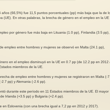
 años (66,5%) fue 11,5 puntos porcentuales (pp) más baja que la de l
 (UE). En otras palabras, la brecha de género en el empleo en la UE
pleo por género fue más baja en Lituania (1.0 pp), Finlandia (3.5 pp),
Italia , 85 feminicidios en 10 meses
Violencia machista e
de 2025
una víctima
Entre el 1 de enero y el 20 de
Traemos un texto , 
 de empleo entre hombres y mujeres se observó en Malta (24.1 pp),
octubre de 2025, 85 mujeres
la desesperación qu
fueron víctimas de homicidio...
la violencia, de la pr
énero en el empleo disminuyó en la UE en 0.7 pp (de 12.2 pp en 2012 
 Estados miembros de la UE.
brecha de empleo entre hombres y mujeres se registraron en Malta (-7
-2.7 pp) y Alemania (-2.6 pp).
ntó durante este período en 11 Estados miembros de la UE. El mayor
de Irlanda (+3.5 pp) y Bulgaria (+2.4 pp).
 en Eslovenia (con una brecha igual a 7,2 pp en 2012 y 2017).