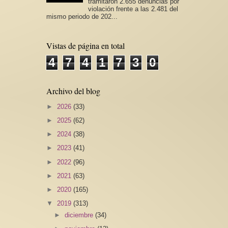
tramitaron 2.655 denuncias por
violación frente a las 2.481 del
mismo periodo de 202...
Vistas de página en total
4
7
4
1
7
3
0
Archivo del blog
►
2026
(33)
►
2025
(62)
►
2024
(38)
►
2023
(41)
►
2022
(96)
►
2021
(63)
►
2020
(165)
▼
2019
(313)
►
diciembre
(34)