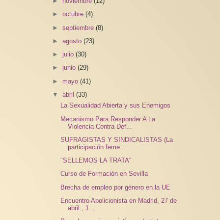
►
noviembre
(12)
►
octubre
(4)
►
septiembre
(8)
►
agosto
(23)
►
julio
(30)
►
junio
(29)
►
mayo
(41)
▼
abril
(33)
La Sexualidad Abierta y sus Enemigos
Mecanismo Para Responder A La
Violencia Contra Def...
SUFRAGISTAS Y SINDICALISTAS (La
participación feme...
"SELLEMOS LA TRATA"
Curso de Formación en Sevilla
Brecha de empleo por género en la UE
Encuentro Abolicionista en Madrid, 27 de
abril , 1...