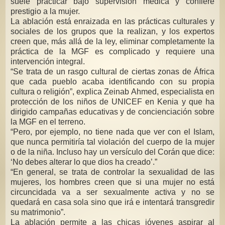
suele practicar bajo supervisión médica y confiere
prestigio a la mujer.
La ablación está enraizada en las prácticas culturales y
sociales de los grupos que la realizan, y los expertos
creen que, más allá de la ley, eliminar completamente la
práctica de la MGF es complicado y requiere una
intervención integral.
“Se trata de un rasgo cultural de ciertas zonas de África
que cada pueblo acaba identificando con su propia
cultura o religión”, explica Zeinab Ahmed, especialista en
protección de los niños de UNICEF en Kenia y que ha
dirigido campañas educativas y de concienciación sobre
la MGF en el terreno.
“Pero, por ejemplo, no tiene nada que ver con el Islam,
que nunca permitiría tal violación del cuerpo de la mujer
o de la niña. Incluso hay un versículo del Corán que dice:
‘No debes alterar lo que dios ha creado’.”
“En general, se trata de controlar la sexualidad de las
mujeres, los hombres creen que si una mujer no está
circuncidada va a ser sexualmente activa y no se
quedará en casa sola sino que irá e intentará transgredir
su matrimonio”.
La ablación permite a las chicas jóvenes aspirar al