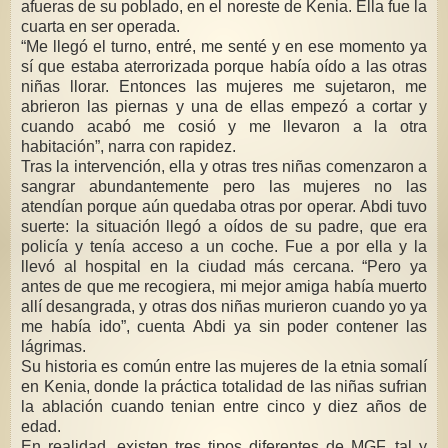
afueras de su poblado, en el noreste de Kenia. Ella fue la
cuarta en ser operada.
“Me llegó el turno, entré, me senté y en ese momento ya
sí que estaba aterrorizada porque había oído a las otras
niñas llorar. Entonces las mujeres me sujetaron, me
abrieron las piernas y una de ellas empezó a cortar y
cuando acabó me cosió y me llevaron a la otra
habitación”, narra con rapidez.
Tras la intervención, ella y otras tres niñas comenzaron a
sangrar abundantemente pero las mujeres no las
atendían porque aún quedaba otras por operar. Abdi tuvo
suerte: la situación llegó a oídos de su padre, que era
policía y tenía acceso a un coche. Fue a por ella y la
llevó al hospital en la ciudad más cercana. “Pero ya
antes de que me recogiera, mi mejor amiga había muerto
allí desangrada, y otras dos niñas murieron cuando yo ya
me había ido”, cuenta Abdi ya sin poder contener las
lágrimas.
Su historia es común entre las mujeres de la etnia somalí
en Kenia, donde la práctica totalidad de las niñas sufrian
la ablación cuando tenian entre cinco y diez años de
edad.
En realidad, existen tres tipos diferentes de MGF, tal y