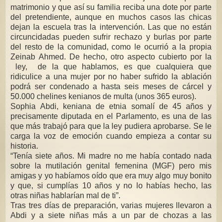
matrimonio y que así su familia reciba una dote por parte
del pretendiente, aunque en muchos casos las chicas
dejan la escuela tras la intervención. Las que no están
circuncidadas pueden sufrir rechazo y burlas por parte
del resto de la comunidad, como le ocurrió a la propia
Zeinab Ahmed. De hecho, otro aspecto cubierto por la
ley, de la que hablamos, es que cualquiera que
ridiculice a una mujer por no haber sufrido la ablación
podrá ser condenado a hasta seis meses de cárcel y
50.000 chelines kenianos de multa (unos 365 euros).
Sophia Abdi, keniana de etnia somalí de 45 años y
precisamente diputada en el Parlamento, es una de las
que más trabajó para que la ley pudiera aprobarse. Se le
carga la voz de emoción cuando empieza a contar su
historia.
“Tenía siete años. Mi madre no me había contado nada
sobre la mutilación genital femenina (MGF) pero mis
amigas y yo habíamos oído que era muy algo muy bonito
y que, si cumplías 10 años y no lo habías hecho, las
otras niñas hablarían mal de ti”.
Tras tres días de preparación, varias mujeres llevaron a
Abdi y a siete niñas más a un par de chozas a las