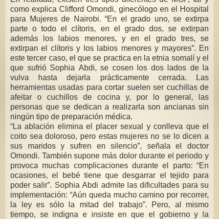
como explica Clifford Omondi, ginecólogo en el Hospital
para Mujeres de Nairobi. “En el grado uno, se extirpa
parte o todo el clítoris, en el grado dos, se extirpan
además los labios menores, y en el grado tres, se
extirpan el clítoris y los labios menores y mayores”. En
este tercer caso, el que se practica en la etnia somalí y el
que sufrió Sophia Abdi, se cosen los dos lados de la
vulva hasta dejarla prácticamente cerrada. Las
herramientas usadas para cortar suelen ser cuchillas de
afeitar o cuchillos de cocina y, por lo general, las
personas que se dedican a realizarla son ancianas sin
ningún tipo de preparación médica.
“La ablación elimina el placer sexual y conlleva que el
coito sea doloroso, pero estas mujeres no se lo dicen a
sus maridos y sufren en silencio”, señala el doctor
Omondi. También supone más dolor durante el periodo y
provoca muchas complicaciones durante el parto: “En
ocasiones, el bebé tiene que desgarrar el tejido para
poder salir”. Sophia Abdi admite las dificultades para su
implementación: “Aún queda mucho camino por recorrer,
la ley es sólo la mitad del trabajo”. Pero, al mismo
tiempo, se indigna e insiste en que el gobierno y la