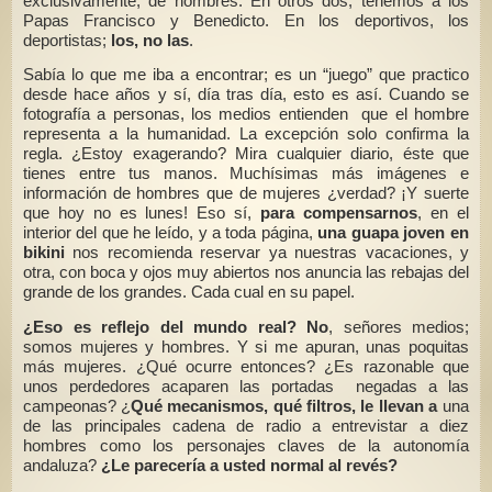
exclusivamente, de hombres. En otros dos, tenemos a los
Papas Francisco y Benedicto. En los deportivos, los
deportistas;
los, no las
.
Sabía lo que me iba a encontrar; es un “juego” que practico
desde hace años y sí, día tras día, esto es así. Cuando se
fotografía a personas, los medios entienden que el hombre
representa a la humanidad. La excepción solo confirma la
regla. ¿Estoy exagerando? Mira cualquier diario, éste que
tienes entre tus manos. Muchísimas más imágenes e
información de hombres que de mujeres ¿verdad? ¡Y suerte
que hoy no es lunes! Eso sí,
para compensarnos
,
en el
interior del que he leído, y a toda página,
una guapa joven en
bikini
nos recomienda reservar ya nuestras vacaciones, y
otra, con boca y ojos muy abiertos nos anuncia las rebajas del
grande de los grandes. Cada cual en su papel.
¿Eso es reflejo del mundo real? No
, señores medios;
somos mujeres y hombres. Y si me apuran, unas poquitas
más mujeres. ¿Qué ocurre entonces? ¿Es razonable que
unos perdedores acaparen las portadas negadas a las
campeonas? ¿
Qué mecanismos, qué filtros, le llevan a
una
de las principales cadena de radio a entrevistar a diez
hombres como los personajes claves de la autonomía
andaluza?
¿Le parecería a usted normal al revés?