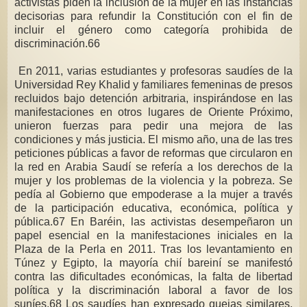
activistas piden la inclusión de la mujer en las instancias
decisorias para refundir la Constitución con el fin de
incluir el género como categoría prohibida de
discriminación.66
En 2011, varias estudiantes y profesoras saudíes de la
Universidad Rey Khalid y familiares femeninas de presos
recluidos bajo detención arbitraria, inspirándose en las
manifestaciones en otros lugares de Oriente Próximo,
unieron fuerzas para pedir una mejora de las
condiciones y más justicia. El mismo año, una de las tres
peticiones públicas a favor de reformas que circularon en
la red en Arabia Saudí se refería a los derechos de la
mujer y los problemas de la violencia y la pobreza. Se
pedía al Gobierno que empoderase a la mujer a través
de la participación educativa, económica, política y
pública.67 En Baréin, las activistas desempeñaron un
papel esencial en la manifestaciones iniciales en la
Plaza de la Perla en 2011. Tras los levantamiento en
Túnez y Egipto, la mayoría chií bareiní se manifestó
contra las dificultades económicas, la falta de libertad
política y la discriminación laboral a favor de los
suníes.68 Los saudíes han expresado quejas similares,