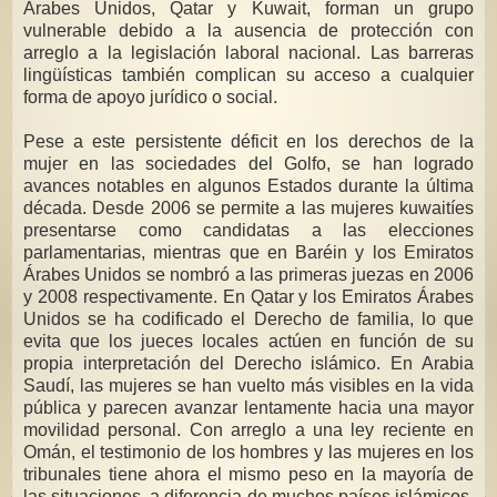
Árabes Unidos, Qatar y Kuwait, forman un grupo
vulnerable debido a la ausencia de protección con
arreglo a la legislación laboral nacional. Las barreras
lingüísticas también complican su acceso a cualquier
forma de apoyo jurídico o social.
Pese a este persistente déficit en los derechos de la
mujer en las sociedades del Golfo, se han logrado
avances notables en algunos Estados durante la última
década. Desde 2006 se permite a las mujeres kuwaitíes
presentarse como candidatas a las elecciones
parlamentarias, mientras que en Baréin y los Emiratos
Árabes Unidos se nombró a las primeras juezas en 2006
y 2008 respectivamente. En Qatar y los Emiratos Árabes
Unidos se ha codificado el Derecho de familia, lo que
evita que los jueces locales actúen en función de su
propia interpretación del Derecho islámico. En Arabia
Saudí, las mujeres se han vuelto más visibles en la vida
pública y parecen avanzar lentamente hacia una mayor
movilidad personal. Con arreglo a una ley reciente en
Omán, el testimonio de los hombres y las mujeres en los
tribunales tiene ahora el mismo peso en la mayoría de
las situaciones, a diferencia de muchos países islámicos,