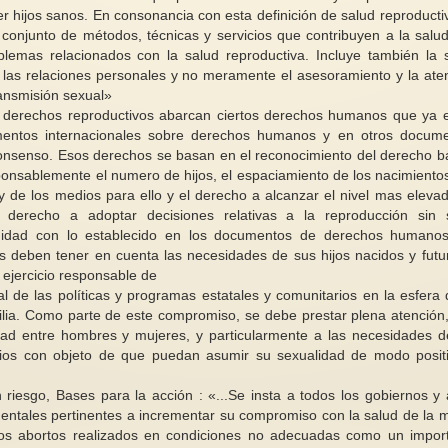
r hijos sanos. En consonancia con esta definición de salud reproductiv
 conjunto de métodos, técnicas y servicios que contribuyen a la salud
oblemas relacionados con la salud reproductiva. Incluye también la 
de las relaciones personales y no meramente el asesoramiento y la ate
ansmisión sexual»
s derechos reproductivos abarcan ciertos derechos humanos que ya 
Feministas expresamente
umentos internacionales sobre derechos humanos y en otros docum
comprometidas con la Paz. Mujeres
¿Porqué leer literatu
onsenso. Esos derechos se basan en el reconocimiento del derecho b
de WILPF
árabe?
esponsablemente el numero de hijos, el espaciamiento de los nacimientos
Desde principios del siglo XX,
Ser hispana y vivir
 y de los medios para ello y el derecho a alcanzar el nivel mas eleva
una rama del feminismo se
Unidos, me ha hech
 derecho a adoptar decisiones relativas a la reproducción sin s
organizó contra la guerra y para...
familiarizada con la h
ormidad con lo establecido en los documentos de derechos humano
uos deben tener en cuenta las necesidades de sus hijos nacidos y futu
 ejercicio responsable de
 de las políticas y programas estatales y comunitarios en la esfera 
amilia. Como parte de este compromiso, se debe prestar plena atención,
ad entre hombres y mujeres, y particularmente a las necesidades d
ios con objeto de que puedan asumir su sexualidad de modo posit
riesgo, Bases para la acción : «...Se insta a todos los gobiernos y 
ntales pertinentes a incrementar su compromiso con la salud de la m
los abortos realizados en condiciones no adecuadas como un impor