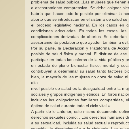
problema de salud pública...Las mujeres que tienen 
a asesoramiento comprensivo. Se debe asignar sie
habría que hacer todo lo posible por eliminar la n
aborto que se introduzcan en el sistema de salud se
el proceso legislativo nacional. En los casos en 
condiciones adecuadas. En todos los casos, las 
complicaciones derivadas de abortos. Se deberían of
asesoramiento postaborto que ayuden también a evitar
Por su parte, la Declaración y Plataforma de Acción
posible de salud física y mental. El disfrute de es
participar en todas las esferas de la vida pública y
un estado de pleno bienestar físico, mental y socia
contribuyen a determinar su salud tanto factores bi
bien, la mayoría de las mujeres no goza de salud ni 
alto
nivel posible de salud es la desigualdad entre la mu
sociales y grupos indígenas y étnicos. En foros nacio
incluidas las obligaciones familiares compartidas, 
óptimo de salud durante todo el ciclo vital.»
A partir de lo anterior, este mismo documento defin
derechos sexuales como: . Los derechos humanos de l
a su sexualidad, incluida su salud sexual y reproduct
coerción, la discriminación y la violencia. Las rel