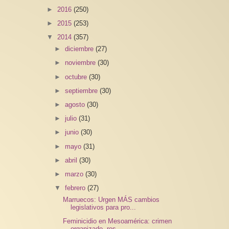
►
2016
(250)
►
2015
(253)
▼
2014
(357)
►
diciembre
(27)
►
noviembre
(30)
►
octubre
(30)
►
septiembre
(30)
►
agosto
(30)
►
julio
(31)
►
junio
(30)
►
mayo
(31)
►
abril
(30)
►
marzo
(30)
▼
febrero
(27)
Marruecos: Urgen MÁS cambios
legislativos para pro...
Feminicidio en Mesoamérica: crimen
organizado, res...