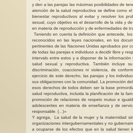
y den a las parejas las máximas posibilidades de tene
atención de la salud reproductiva se define como el
bienestar reproductivos al evitar y resolver los pr
sexual, cuyo objetivo es el desarrollo de la vida y 
en materia de reproducción y de enfermedades de tr
Teniendo en cuenta la definición que antecede, lo
reconocidos en las leyes nacionales, en los doc
pertinentes de las Naciones Unidas aprobados por c
de todas las parejas e individuos a decidir libre y r
intervalo entre estos y a disponer de la información
salud sexual y reproductiva. También incluye su
discriminación, coacciones ni violencia, de conf
ejercicio de este derecho, las parejas y los individ
sus obligaciones con la comunidad. La promoción del
esos derechos de todos deben ser la base primordial
salud reproductiva, incluida la planificación de la f
promoción de relaciones de respeto mutuo e iguald
adolescentes en materia de enseñanza y de servic
responsable. (...)»
Y agrega, La salud de la mujer y la maternidad sin 
organizaciones intergubernamentales y no gubername
a ocuparse de los efectos que en la salud tienen 