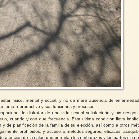
nestar físico, mental y social, y no de mera ausencia de enfermeda
 sistema reproductivo y sus funciones y procesos.
apacidad de disfrutar de una vida sexual satisfactoria y sin riesgos
erlo, cuando y con que frecuencia. Esta ultima condición lleva implíci
 y de planificación de la familia de su elección, así como a otros mé
egalmente prohibidos, y acceso a métodos seguros, eficaces, asequib
de atención de la salud que permitan los embarazos y los partos sin ri