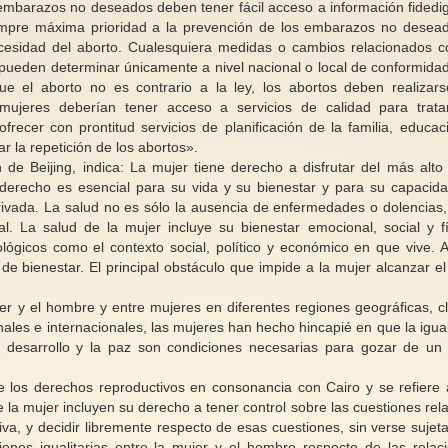
embarazos no deseados deben tener fácil acceso a información fidedi
mpre máxima prioridad a la prevención de los embarazos no desea
ecesidad del aborto. Cualesquiera medidas o cambios relacionados c
 pueden determinar únicamente a nivel nacional o local de conformida
que el aborto no es contrario a la ley, los abortos deben realizar
mujeres deberían tener acceso a servicios de calidad para trata
recer con prontitud servicios de planificación de la familia, educac
 la repetición de los abortos».
 de Beijing, indica: La mujer tiene derecho a disfrutar del más alto 
e derecho es esencial para su vida y su bienestar y para su capacid
 privada. La salud no es sólo la ausencia de enfermedades o dolencias,
l. La salud de la mujer incluye su bienestar emocional, social y fí
ológicos como el contexto social, político y económico en que vive. 
de bienestar. El principal obstáculo que impide a la mujer alcanzar e
jer y el hombre y entre mujeres en diferentes regiones geográficas, c
nales e internacionales, las mujeres han hecho hincapié en que la igua
el desarrollo y la paz son condiciones necesarias para gozar de un 
e los derechos reproductivos en consonancia con Cairo y se refiere 
a mujer incluyen su derecho a tener control sobre las cuestiones rela
iva, y decidir libremente respecto de esas cuestiones, sin verse sujeta
aciones igualitarias entre la mujer y el hombre respecto de las relac