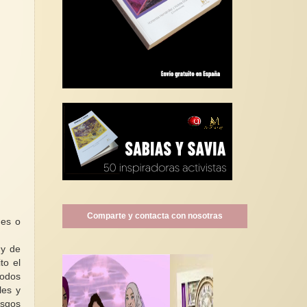
Comparte y contacta con nosotras
des o
 y de
to el
todos
les y
esgos