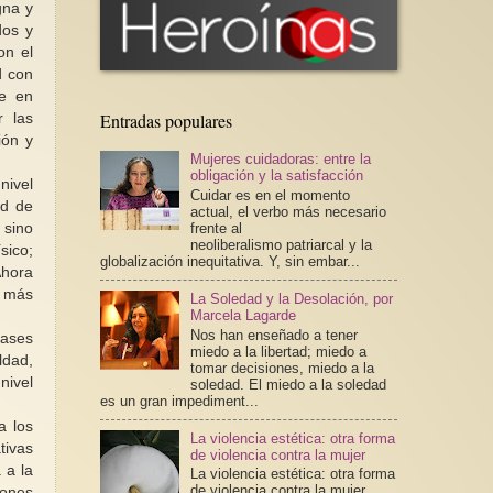
gna y
dos y
on el
d con
se en
Entradas populares
r las
ión y
Mujeres cuidadoras: entre la
obligación y la satisfacción
nivel
Cuidar es en el momento
ad de
actual, el verbo más necesario
 sino
frente al
neoliberalismo patriarcal y la
sico;
globalización inequitativa. Y, sin embar...
Ahora
l más
La Soledad y la Desolación, por
Marcela Lagarde
Nos han enseñado a tener
lases
miedo a la libertad; miedo a
ldad,
tomar decisiones, miedo a la
nivel
soledad. El miedo a la soledad
es un gran impediment...
a los
La violencia estética: otra forma
tivas
de violencia contra la mujer
 a la
La violencia estética: otra forma
de violencia contra la mujer
iones