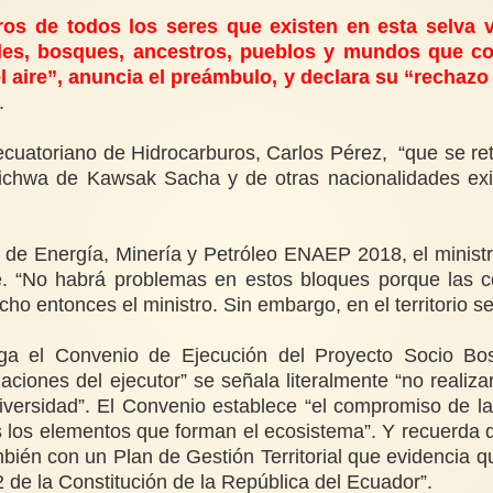
s de todos los seres que existen en esta selva 
males, bosques, ancestros, pueblos y mundos que 
da del aire”, anuncia el preámbulo, y declara su “rech
.
cuatoriano de Hidrocarburos, Carlos Pérez, “que se ret
chwa de Kawsak Sacha y de otras nacionalidades existen
 de Energía, Minería y Petróleo ENAEP 2018, el ministro
. “No habrá problemas en estos bloques porque las 
ho entonces el ministro. Sin embargo, en el territorio 
 el Convenio de Ejecución del Proyecto Socio Bosqu
iones del ejecutor” se señala literalmente “no realiza
versidad”. El Convenio establece “el compromiso de las
os los elementos que forman el ecosistema”. Y recuerda
bién con un Plan de Gestión Territorial que evidencia
2 de la Constitución de la República del Ecuador”.