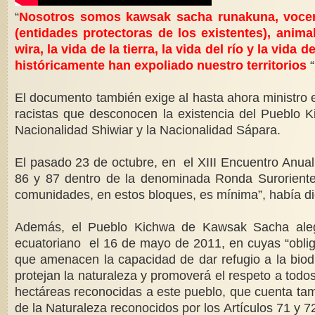
“
Nosotros somos kawsak sacha runakuna, vocero
(entidades protectoras de los existentes), ani
wira, la vida de la tierra, la vida del río y la vi
históricamente han expoliado nuestro territorios
“
El documento también exige al hasta ahora ministro e
racistas que desconocen la existencia del Pueblo Ki
Nacionalidad Shiwiar y la Nacionalidad Sápara.
El pasado 23 de octubre, en el XIII Encuentro Anual
86 y 87 dentro de la denominada Ronda Suroriente
comunidades, en estos bloques, es mínima”, había dic
Además, el Pueblo Kichwa de Kawsak Sacha alega
ecuatoriano el 16 de mayo de 2011, en cuyas “obligac
que amenacen la capacidad de dar refugio a la biodi
protejan la naturaleza y promoverá el respeto a tod
hectáreas reconocidas a este pueblo, que cuenta tam
de la Naturaleza reconocidos por los Artículos 71 y 7