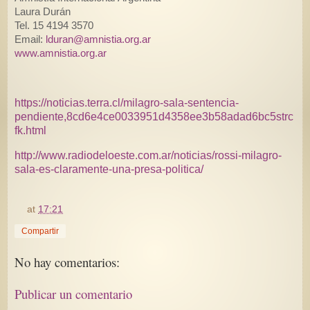
Laura Durán
Tel. 15 4194 3570
Email:
lduran@amnistia.org.ar
www.amnistia.org.ar
https://noticias.terra.cl/milagro-sala-sentencia-
pendiente,8cd6e4ce0033951d4358ee3b58adad6bc5strc
fk.html
http://www.radiodeloeste.com.ar/noticias/rossi-milagro-
sala-es-claramente-una-presa-politica/
at
17:21
Compartir
No hay comentarios:
Publicar un comentario